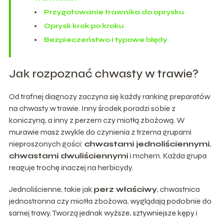
Przygotowanie trawnika do oprysku
Oprysk krok po kroku
Bezpieczeństwo i typowe błędy
Jak rozpoznać chwasty w trawie?
Od trafnej diagnozy zaczyna się każdy ranking preparatów
na chwasty w trawie. Inny środek poradzi sobie z
koniczyną, a inny z perzem czy miotłą zbożową. W
murawie masz zwykle do czynienia z trzema grupami
nieproszonych gości:
chwastami jednoliściennymi
,
chwastami dwuliściennymi
i mchem. Każda grupa
reaguje trochę inaczej na herbicydy.
Jednoliścienne, takie jak
perz właściwy
, chwastnica
jednostronna czy miotła zbożowa, wyglądają podobnie do
samej trawy. Tworzą jednak wyższe, sztywniejsze kępy i