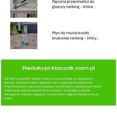
Ręczna przecinarka do
glazury ranking – które
modele wybrać?
Płyn do mycia kostki
brukowej ranking – który
wybrać?
Redakcja klaczak.com.pl
Jesteśmy zespołem pełnym pasji do wszystkiego, co związane z
domem, budownictwem, ogrodem oraz nowoczesną elektroniką.
Chętnie dzielimy się naszą wiedzą z czytelnikami, wyjaśniając nawet
najbardziej złożone zagadnienia w prosty i przystępny sposób.
Pomagamy tworzyć wygodne, funkcjonalne i piękne otoczenie na co
dzień!