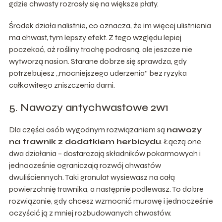
gdzie chwasty rozrosły się na większe płaty.
Środek działa nalistnie, co oznacza, że im więcej ulistnienia
ma chwast, tym lepszy efekt. Z tego względu lepiej
poczekać, aż rośliny trochę podrosną, ale jeszcze nie
wytworzą nasion. Starane dobrze się sprawdza, gdy
potrzebujesz „mocniejszego uderzenia” bez ryzyka
całkowitego zniszczenia darni.
5. Nawozy antychwastowe 2w1
Dla części osób wygodnym rozwiązaniem są
nawozy
na trawnik z dodatkiem herbicydu
. Łączą one
dwa działania – dostarczają składników pokarmowych i
jednocześnie ograniczają rozwój chwastów
dwuliściennych. Taki granulat wysiewasz na całą
powierzchnię trawnika, a następnie podlewasz. To dobre
rozwiązanie, gdy chcesz wzmocnić murawę i jednocześnie
oczyścić ją z mniej rozbudowanych chwastów.