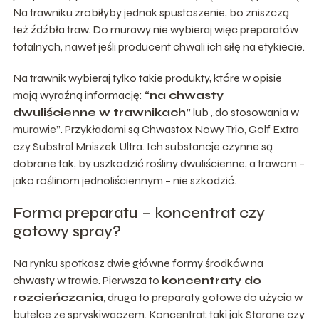
Na trawniku zrobiłyby jednak spustoszenie, bo zniszczą
też źdźbła traw. Do murawy nie wybieraj więc preparatów
totalnych, nawet jeśli producent chwali ich siłę na etykiecie.
Na trawnik wybieraj tylko takie produkty, które w opisie
mają wyraźną informację:
“na chwasty
dwuliścienne w trawnikach”
lub „do stosowania w
murawie”. Przykładami są Chwastox Nowy Trio, Golf Extra
czy Substral Mniszek Ultra. Ich substancje czynne są
dobrane tak, by uszkodzić rośliny dwuliścienne, a trawom –
jako roślinom jednoliściennym – nie szkodzić.
Forma preparatu – koncentrat czy
gotowy spray?
Na rynku spotkasz dwie główne formy środków na
chwasty w trawie. Pierwsza to
koncentraty do
rozcieńczania
, druga to preparaty gotowe do użycia w
butelce ze spryskiwaczem. Koncentrat, taki jak Starane czy