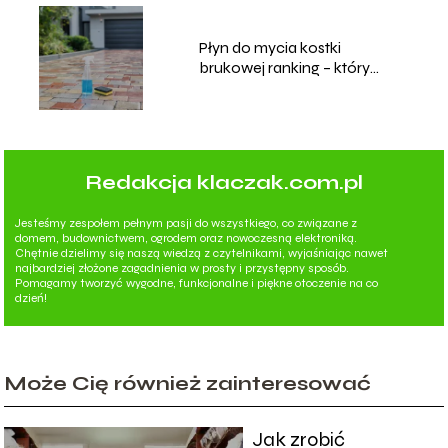
Płyn do mycia kostki
brukowej ranking – który
wybrać?
Redakcja klaczak.com.pl
Jesteśmy zespołem pełnym pasji do wszystkiego, co związane z
domem, budownictwem, ogrodem oraz nowoczesną elektroniką.
Chętnie dzielimy się naszą wiedzą z czytelnikami, wyjaśniając nawet
najbardziej złożone zagadnienia w prosty i przystępny sposób.
Pomagamy tworzyć wygodne, funkcjonalne i piękne otoczenie na co
dzień!
Może Cię również zainteresować
Jak zrobić