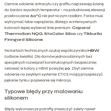
Ciemne odcienie antracytu czy grafitu nagrzewają ścianę
do bardzo wysokich temperatur – na południowej elewacji
przekroczenie
60°C
nie jest niczym rzadkim. Farba musi
wytrzymać takie naprężenia, dlatego w intensywnych
kolorach lepiej wybierać linie premium:
Caparol
ThermoSan NQG
,
StoColor Silco
czy
Tikkurila
Finngard Silicone
.
Na kartach technicznych szukaj współczynnika
HBW
(odbicie światła). Dla domów jednorodzinnych bez
specjalnych rozwiązań konstrukcyjnych bezpieczniej
celować w kolory z HBW powyżej
20
. Zbyt ciemne
odcienie na zwykłym systemie ETICS mogą przyspieszyć
pękanie tynku i pojawianie się mikrorys.
Typowe błędy przy malowaniu
silikonem
Błędy wykonawcze potrafią zniweczyć zalety nawet