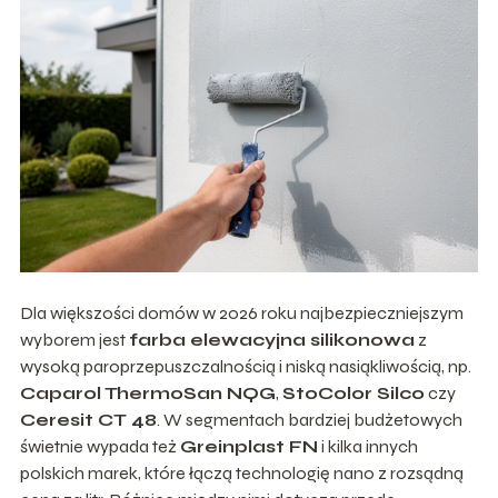
Dla większości domów w 2026 roku najbezpieczniejszym
wyborem jest
farba elewacyjna silikonowa
z
wysoką paroprzepuszczalnością i niską nasiąkliwością, np.
Caparol ThermoSan NQG
,
StoColor Silco
czy
Ceresit CT 48
. W segmentach bardziej budżetowych
świetnie wypada też
Greinplast FN
i kilka innych
polskich marek, które łączą technologię nano z rozsądną