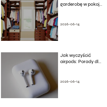
garderobę w pokoju
tak, aby dobrze
wykorzystać
przestrzeń?
2026-06-14
Jak wyczyścić
airpods: Porady dla
czystego dźwięku
2026-06-14