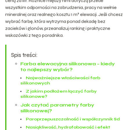
ceną za litr. Różnice między nimi dotyczą przede
wszystkim odporności na zabrudzenia, pracy na wełnie
mineralnej oraz realnego kosztu 1 m² elewacji. Jeśli chcesz
wybrać farbę, która wytrzyma ponad dekadę bez
zacieków i glonów, przeanalizuj ranking i praktyczne
wskazówki z tego poradnika.
Spis treści:
Farba elewacyjna silikonowa – kiedy
to najlepszy wybór?
Najważniejsze właściwości farb
silikonowych
Z jakim podłożem łączyć farby
silikonowe?
Jak czytać parametry farby
silikonowej?
Paroprzepuszczalność i współczynnik Sd
Nasiąkliwość, hydrofobowość i efekt