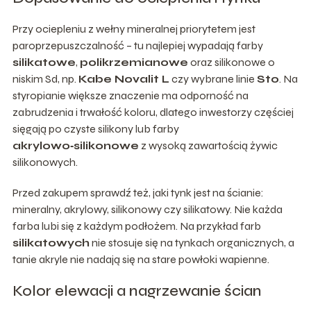
Przy ociepleniu z wełny mineralnej priorytetem jest
paroprzepuszczalność – tu najlepiej wypadają farby
silikatowe
,
polikrzemianowe
oraz silikonowe o
niskim Sd, np.
Kabe Novalit L
czy wybrane linie
Sto
. Na
styropianie większe znaczenie ma odporność na
zabrudzenia i trwałość koloru, dlatego inwestorzy częściej
sięgają po czyste silikony lub farby
akrylowo‑silikonowe
z wysoką zawartością żywic
silikonowych.
Przed zakupem sprawdź też, jaki tynk jest na ścianie:
mineralny, akrylowy, silikonowy czy silikatowy. Nie każda
farba lubi się z każdym podłożem. Na przykład farb
silikatowych
nie stosuje się na tynkach organicznych, a
tanie akryle nie nadają się na stare powłoki wapienne.
Kolor elewacji a nagrzewanie ścian