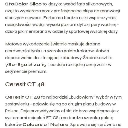
StoColor Silco
to klasyka wśród farb silikonowych,
często wybierana przez profesjonalne ekipy do renowacji
starszych elewacji. Farba ma bardzo niski współczynnik
nasiąkliwości wodą i wysoki poziom dyfuzji pary wodnej –
działa jak membrana w odzieży sportowej wysokiej klasy.
Matowe wykończenie świetnie maskuje drobne
nierówności tynku, a szeroka paleta kolorów ułatwia
dopasowanie do istniejącej zabudowy. Średni koszt to
780–850 zł za 15 l
, co daje rozsądną cenę za litr w
segmencie premium.
Ceresit CT 48
Ceresit CT 48
to najbardziej „budowlany” wybór w tym
zestawieniu – pojawia się na co drugim placu budowy w
Polsce. Daje przewidywalny efekt, dobrze współpracuje z
systemami ociepleń ETICS i ma bardzo szeroką paletę
kolorów
Colours of Nature
. Sprawdza się zarówno na