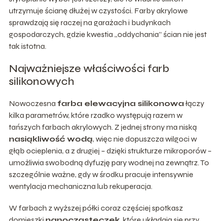
utrzymuje ścianę dłużej w czystości. Farby akrylowe
sprawdzają się raczej na garażach i budynkach
gospodarczych, gdzie kwestia „oddychania” ścian nie jest
tak istotna.
Najważniejsze właściwości farb
silikonowych
Nowoczesna
farba elewacyjna silikonowa
łączy
kilka parametrów, które rzadko występują razem w
tańszych farbach akrylowych. Z jednej strony ma niską
nasiąkliwość wodą
, więc nie dopuszcza wilgoci w
głąb ocieplenia, a z drugiej – dzięki strukturze mikroporów –
umożliwia swobodną dyfuzję pary wodnej na zewnątrz. To
szczególnie ważne, gdy w środku pracuje intensywnie
wentylacja mechaniczna lub rekuperacja.
W farbach z wyższej półki coraz częściej spotkasz
domieszki
nanocząsteczek
, które układają się przy