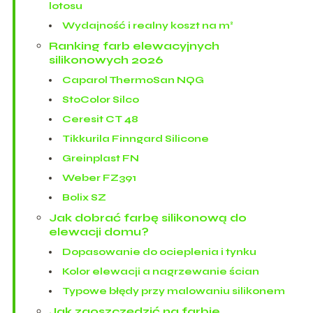
lotosu
Wydajność i realny koszt na m²
Ranking farb elewacyjnych
silikonowych 2026
Caparol ThermoSan NQG
StoColor Silco
Ceresit CT 48
Tikkurila Finngard Silicone
Greinplast FN
Weber FZ391
Bolix SZ
Jak dobrać farbę silikonową do
elewacji domu?
Dopasowanie do ocieplenia i tynku
Kolor elewacji a nagrzewanie ścian
Typowe błędy przy malowaniu silikonem
Jak zaoszczędzić na farbie