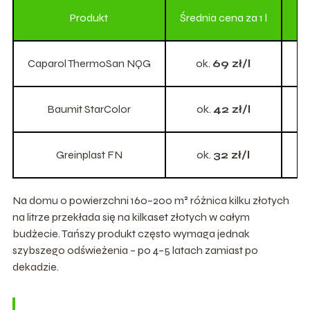
Produkt
Średnia cena za 1 l
Zu
Caparol ThermoSan NQG
ok.
69 zł/l
Baumit StarColor
ok.
42 zł/l
Greinplast FN
ok.
32 zł/l
Na domu o powierzchni 160–200 m² różnica kilku złotych
na litrze przekłada się na kilkaset złotych w całym
budżecie. Tańszy produkt często wymaga jednak
szybszego odświeżenia – po 4–5 latach zamiast po
dekadzie.