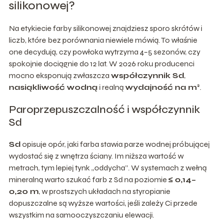
silikonowej?
Na etykiecie farby silikonowej znajdziesz sporo skrótów i
liczb, które bez porównania niewiele mówią. To właśnie
one decydują, czy powłoka wytrzyma 4–5 sezonów, czy
spokojnie dociągnie do 12 lat. W 2026 roku producenci
mocno eksponują zwłaszcza
współczynnik Sd
,
nasiąkliwość wodną
i realną
wydajność na m²
.
Paroprzepuszczalność i współczynnik
Sd
Sd
opisuje opór, jaki farba stawia parze wodnej próbującej
wydostać się z wnętrza ściany. Im niższa wartość w
metrach, tym lepiej tynk „oddycha”. W systemach z wełną
mineralną warto szukać farb z Sd na poziomie
≤ 0,14–
0,20 m
, w prostszych układach na styropianie
dopuszczalne są wyższe wartości, jeśli zależy Ci przede
wszystkim na samooczyszczaniu elewacji.