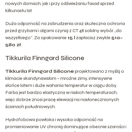
nowych domach, jak i przy odświeżaniu fasad sprzed
kilkunastu lat.
Duża odporność na zabrudzenia oraz skuteczna ochrona
przed grzybami i algami czynią z CT 48 solidny wybór „do
wszystkiego”. Za opakowanie
15 l
zapłacisz zwykle
510–
580 zł
.
Tikkurila Finngard Silicone
Tikkurila Finngard Silicone
projektowano z myślą o
klimacie skandynawskim – mroźne zimy, intensywne
słońce latem i duże wahania temperatur w ciągu doby.
Farba jest bardzo elastyczna w niskich temperaturach,
więc dobrze znosi pracę elewacji na nasłonecznionych
ścianach południowych.
Hydrofobowa powłoka i wysoka odporność na
promieniowanie UV chronią dominujące obecnie szarości i