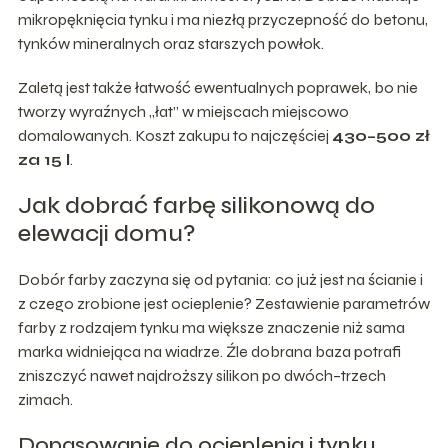
mikropęknięcia tynku i ma niezłą przyczepność do betonu,
tynków mineralnych oraz starszych powłok.
Zaletą jest także łatwość ewentualnych poprawek, bo nie
tworzy wyraźnych „łat” w miejscach miejscowo
domalowanych. Koszt zakupu to najczęściej
430–500 zł
za 15 l
.
Jak dobrać farbę silikonową do
elewacji domu?
Dobór farby zaczyna się od pytania: co już jest na ścianie i
z czego zrobione jest ocieplenie? Zestawienie parametrów
farby z rodzajem tynku ma większe znaczenie niż sama
marka widniejąca na wiadrze. Źle dobrana baza potrafi
zniszczyć nawet najdroższy silikon po dwóch–trzech
zimach.
Dopasowanie do ocieplenia i tynku