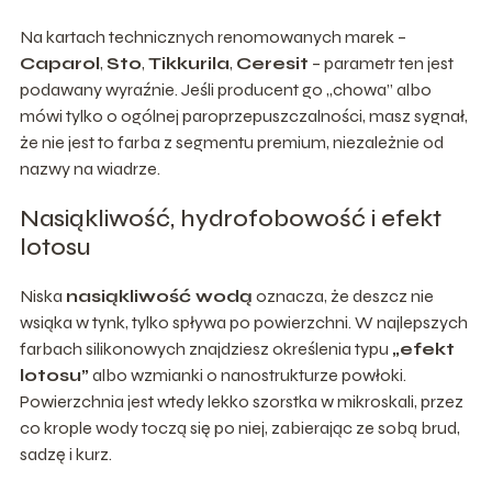
Na kartach technicznych renomowanych marek –
Caparol
,
Sto
,
Tikkurila
,
Ceresit
– parametr ten jest
podawany wyraźnie. Jeśli producent go „chowa” albo
mówi tylko o ogólnej paroprzepuszczalności, masz sygnał,
że nie jest to farba z segmentu premium, niezależnie od
nazwy na wiadrze.
Nasiąkliwość, hydrofobowość i efekt
lotosu
Niska
nasiąkliwość wodą
oznacza, że deszcz nie
wsiąka w tynk, tylko spływa po powierzchni. W najlepszych
farbach silikonowych znajdziesz określenia typu
„efekt
lotosu”
albo wzmianki o nanostrukturze powłoki.
Powierzchnia jest wtedy lekko szorstka w mikroskali, przez
co krople wody toczą się po niej, zabierając ze sobą brud,
sadzę i kurz.