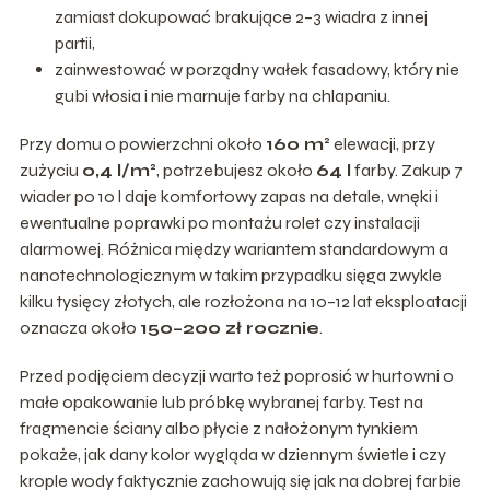
zamiast dokupować brakujące 2–3 wiadra z innej
partii,
zainwestować w porządny wałek fasadowy, który nie
gubi włosia i nie marnuje farby na chlapaniu.
Przy domu o powierzchni około
160 m²
elewacji, przy
zużyciu
0,4 l/m²
, potrzebujesz około
64 l
farby. Zakup 7
wiader po 10 l daje komfortowy zapas na detale, wnęki i
ewentualne poprawki po montażu rolet czy instalacji
alarmowej. Różnica między wariantem standardowym a
nanotechnologicznym w takim przypadku sięga zwykle
kilku tysięcy złotych, ale rozłożona na 10–12 lat eksploatacji
oznacza około
150–200 zł rocznie
.
Przed podjęciem decyzji warto też poprosić w hurtowni o
małe opakowanie lub próbkę wybranej farby. Test na
fragmencie ściany albo płycie z nałożonym tynkiem
pokaże, jak dany kolor wygląda w dziennym świetle i czy
krople wody faktycznie zachowują się jak na dobrej farbie