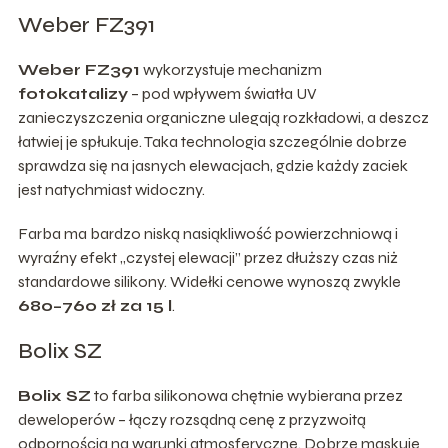
Weber FZ391
Weber FZ391
wykorzystuje mechanizm
fotokatalizy
– pod wpływem światła UV
zanieczyszczenia organiczne ulegają rozkładowi, a deszcz
łatwiej je spłukuje. Taka technologia szczególnie dobrze
sprawdza się na jasnych elewacjach, gdzie każdy zaciek
jest natychmiast widoczny.
Farba ma bardzo niską nasiąkliwość powierzchniową i
wyraźny efekt „czystej elewacji” przez dłuższy czas niż
standardowe silikony. Widełki cenowe wynoszą zwykle
680–760 zł za 15 l
.
Bolix SZ
Bolix SZ
to farba silikonowa chętnie wybierana przez
deweloperów – łączy rozsądną cenę z przyzwoitą
odpornością na warunki atmosferyczne. Dobrze maskuje