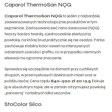
Caparol ThermoSan NQG
Caparol ThermoSan NQG
to jeden z najbardziej
zaawansowanych technologicznie produktów w tym
segmencie. Zastosowana sieć nano‑kwarcowa (NQG)
tworzy bardzo twardą, a jednocześnie elastyczną
powłokę, na której brud praktycznie się nie osadza. Farba
zachowuje stabilny kolor nawet na intensywnych
odcieniach szarości i grafitu, co w przypadku ciemnych
elewacji ma ogromne znaczenie.
Sprawdza się szczególnie na domach przy ruchliwych
drogach, w przemysłowych dzielnicach miast oraz w
pobliżu lasów. Cena rzędu
840–920 zł za 12,5 l
lokuje
ją w absolutnym topie, ale w zamian otrzymujesz powłokę
„pancerną” na ładnych kilka sezonów.
StoColor Silco