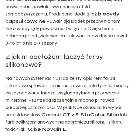
powierzchni powłoki i wzmacniają efekt
samooczyszczania. Producenci dodają też
biocydy
kapsułkowane
– uwalniają środek przeciw glonom
tylko wtedy, gdy powłoka jest wilgotna. Dzięki temu
ochrona przed „zielenieniem” elewacji może trwać nawet
8–10 lat, a nie 2–3 sezony.
Z jakim podłożem łączyć farby
silikonowe?
Na nowych systemach ETICS ze styropianem farba
silikonowa sprawdzi się niemal zawsze, o ile tynk jest suchy i
wysezonowany. Inaczej wygląda sytuacja przy wełnie
mineralnej – tu trzeba szczególnie mocno pilnować
paroprzepuszczalności. W praktyce oznacza to wybór
produktów klasy
Ceresit CT 48
,
StoColor Silco
lub
farb polikrzemianowych na pograniczu silikonu i silikatu,
takich jak
Kabe Novalit L
.