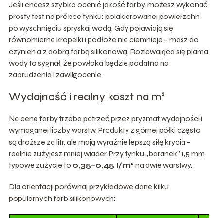
Jeśli chcesz szybko ocenić jakość farby, możesz wykonać
prosty test na próbce tynku: polakierowanej powierzchni
po wyschnięciu spryskaj wodą. Gdy pojawiają się
równomierne kropelki i podłoże nie ciemnieje – masz do
czynienia z dobrą farbą silikonową. Rozlewająca się plama
wody to sygnał, że powłoka będzie podatna na
zabrudzenia i zawilgocenie.
Wydajność i realny koszt na m²
Na cenę farby trzeba patrzeć przez pryzmat wydajności i
wymaganej liczby warstw. Produkty z górnej półki często
są droższe za litr, ale mają wyraźnie lepszą siłę krycia –
realnie zużyjesz mniej wiader. Przy tynku „baranek” 1,5 mm
typowe zużycie to
0,35–0,45 l/m²
na dwie warstwy.
Dla orientacji porównaj przykładowe dane kilku
popularnych farb silikonowych: