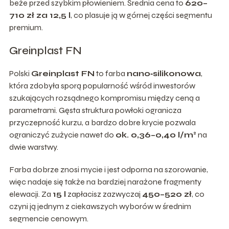
beże przed szybkim płowieniem. Średnia cena to
620–
710 zł za 12,5 l
, co plasuje ją w górnej części segmentu
premium.
Greinplast FN
Polski
Greinplast FN
to farba
nano‑silikonowa
,
która zdobyła sporą popularność wśród inwestorów
szukających rozsądnego kompromisu między ceną a
parametrami. Gęsta struktura powłoki ogranicza
przyczepność kurzu, a bardzo dobre krycie pozwala
ograniczyć zużycie nawet do
ok. 0,36–0,40 l/m²
na
dwie warstwy.
Farba dobrze znosi mycie i jest odporna na szorowanie,
więc nadaje się także na bardziej narażone fragmenty
elewacji. Za
15 l
zapłacisz zazwyczaj
450–520 zł
, co
czyni ją jednym z ciekawszych wyborów w średnim
segmencie cenowym.