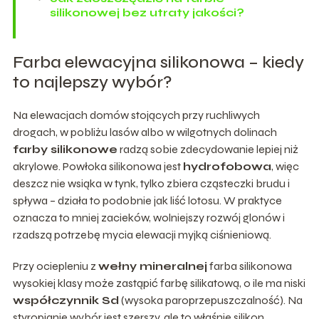
silikonowej bez utraty jakości?
Farba elewacyjna silikonowa – kiedy
to najlepszy wybór?
Na elewacjach domów stojących przy ruchliwych
drogach, w pobliżu lasów albo w wilgotnych dolinach
farby silikonowe
radzą sobie zdecydowanie lepiej niż
akrylowe. Powłoka silikonowa jest
hydrofobowa
, więc
deszcz nie wsiąka w tynk, tylko zbiera cząsteczki brudu i
spływa – działa to podobnie jak liść lotosu. W praktyce
oznacza to mniej zacieków, wolniejszy rozwój glonów i
rzadszą potrzebę mycia elewacji myjką ciśnieniową.
Przy ociepleniu z
wełny mineralnej
farba silikonowa
wysokiej klasy może zastąpić farbę silikatową, o ile ma niski
współczynnik Sd
(wysoka paroprzepuszczalność). Na
styropianie wybór jest szerszy, ale to właśnie silikon