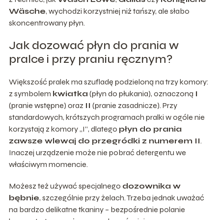
Wäsche
, wychodzi korzystniej niż tańszy, ale słabo
skoncentrowany płyn.
Jak dozować płyn do prania w
pralce i przy praniu ręcznym?
Większość pralek ma szufladę podzieloną na trzy komory:
z symbolem
kwiatka
(płyn do płukania), oznaczoną
I
(pranie wstępne) oraz
II
(pranie zasadnicze). Przy
standardowych, krótszych programach pralki w ogóle nie
korzystają z komory „I”, dlatego
płyn do prania
zawsze wlewaj do przegródki z numerem II
.
Inaczej urządzenie może nie pobrać detergentu we
właściwym momencie.
Możesz też używać specjalnego
dozownika w
bębnie
, szczególnie przy żelach. Trzeba jednak uważać
na bardzo delikatne tkaniny – bezpośrednie polanie