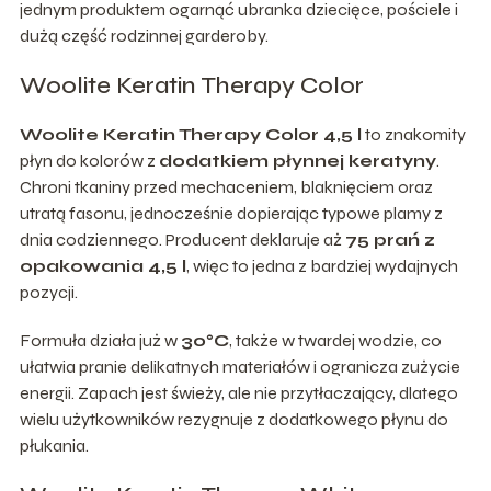
jednym produktem ogarnąć ubranka dziecięce, pościele i
dużą część rodzinnej garderoby.
Woolite Keratin Therapy Color
Woolite Keratin Therapy Color 4,5 l
to znakomity
płyn do kolorów z
dodatkiem płynnej keratyny
.
Chroni tkaniny przed mechaceniem, blaknięciem oraz
utratą fasonu, jednocześnie dopierając typowe plamy z
dnia codziennego. Producent deklaruje aż
75 prań z
opakowania 4,5 l
, więc to jedna z bardziej wydajnych
pozycji.
Formuła działa już w
30°C
, także w twardej wodzie, co
ułatwia pranie delikatnych materiałów i ogranicza zużycie
energii. Zapach jest świeży, ale nie przytłaczający, dlatego
wielu użytkowników rezygnuje z dodatkowego płynu do
płukania.