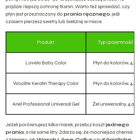
prądzie i lepszą ochronę tkanin. Warto też sprawdzić, czy
płyn jest przeznaczony do
prania ręcznego
, jeśli
czasem pierzesz swetry lub bieliznę w misce.
Produkt
Typ i pojemność
Lovela Baby Color
Płyn do kolorów, 4,5 l
Woolite Keratin Therapy Color
Płyn do kolorów, 4,5 l
Ariel Professional Universal Gel
Żel uniwersalny, 4,02 l
Jeżeli porównujesz kilka marek, przelicz koszt
jednego
prania
, a nie same litry. Zdarza się, że mocniejsza chemia
z Niemiec, jak
Wasch Löwe
,
Gallus
czy
Königliche