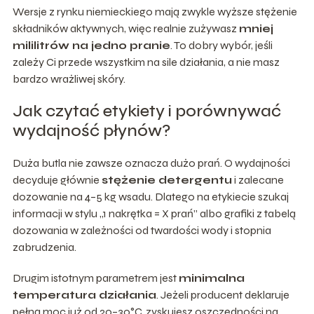
Wersje z rynku niemieckiego mają zwykle wyższe stężenie
składników aktywnych, więc realnie zużywasz
mniej
mililitrów na jedno pranie
. To dobry wybór, jeśli
zależy Ci przede wszystkim na sile działania, a nie masz
bardzo wrażliwej skóry.
Jak czytać etykiety i porównywać
wydajność płynów?
Duża butla nie zawsze oznacza dużo prań. O wydajności
decyduje głównie
stężenie detergentu
i zalecane
dozowanie na 4–5 kg wsadu. Dlatego na etykiecie szukaj
informacji w stylu „1 nakrętka = X prań” albo grafiki z tabelą
dozowania w zależności od twardości wody i stopnia
zabrudzenia.
Drugim istotnym parametrem jest
minimalna
temperatura działania
. Jeżeli producent deklaruje
pełną moc już od 20–30°C, zyskujesz oszczędności na