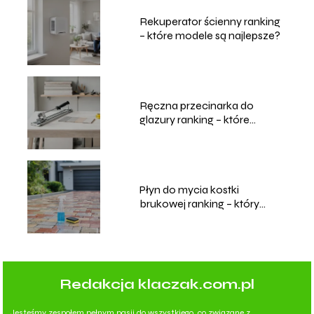
Rekuperator ścienny ranking
– które modele są najlepsze?
Ręczna przecinarka do
glazury ranking – które
modele wybrać?
Płyn do mycia kostki
brukowej ranking – który
wybrać?
Redakcja klaczak.com.pl
Jesteśmy zespołem pełnym pasji do wszystkiego, co związane z