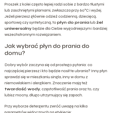
Proszek z kolei często lepiej radzi sobie z bardzo tłustymi
lub zaschniętymi plamami, zwłaszcza przy 60°C i wyżej.
Jeżeli pierzesz głównie odzież codzienną, dziecięcą,
sportową czy syntetyczną, to
płyn do prania
lub
żel
uniwersalny
będzie dla Ciebie wygodniejszym i bardziej
wszechstronnym rozwiązaniem.
Jak wybrać płyn do prania do
domu?
Dobry wybór zaczyna się od prostego pytania: co
najczęściej pierzesz i kto będzie nosił te ubrania? Inny płyn
sprawdzi się w mieszkaniu singla, inny w domu z
niemowlakiem i alergikiem. Znaczenie mają też
twardość wody
, częstotliwość prania oraz to, czy
lubisz mocny, długo utrzymujący się zapach.
Przy wyborze detergentu zwróć uwagę na kilka
parametrów widocznych na etykiecie: