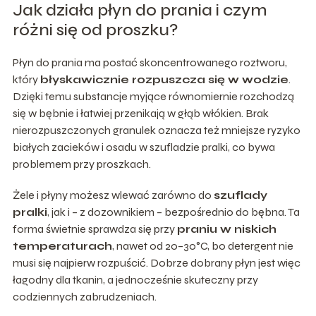
Jak działa płyn do prania i czym
różni się od proszku?
Płyn do prania ma postać skoncentrowanego roztworu,
który
błyskawicznie rozpuszcza się w wodzie
.
Dzięki temu substancje myjące równomiernie rozchodzą
się w bębnie i łatwiej przenikają w głąb włókien. Brak
nierozpuszczonych granulek oznacza też mniejsze ryzyko
białych zacieków i osadu w szufladzie pralki, co bywa
problemem przy proszkach.
Żele i płyny możesz wlewać zarówno do
szuflady
pralki
, jak i – z dozownikiem – bezpośrednio do bębna. Ta
forma świetnie sprawdza się przy
praniu w niskich
temperaturach
, nawet od 20–30°C, bo detergent nie
musi się najpierw rozpuścić. Dobrze dobrany płyn jest więc
łagodny dla tkanin, a jednocześnie skuteczny przy
codziennych zabrudzeniach.