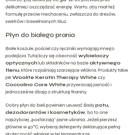
delikatniej i oszczędzać energię. Warto, aby miał też
formułę przeciw mechaceniu, zwłaszcza do dresów,
swetrów i bawełnianych bluz.
Płyn do białego prania
Białe koszule, pościel czy ręczniki wymagają innego
podejścia. Tutaj liczy się obecność
wybielaczy
optycznych
lub składników na bazie
aktywnego
tlenu
, które rozjaśniają szarzejące włókna. Produkty takie
jak
Woolite Keratin Therapy White
czy
Coccolino Care White
przywracają jasność i
jednocześnie dbają o strukturę tkaniny.
Dobry płyn do bieli powinien usuwać ślady
potu,
dezodorantów i kosmetyków
, bo to one
najszybciej „postarzają” jasne ubrania. Jeżeli pierzesz
głównie w 40°C, wybieraj detergenty deklarujące pełną
skuteczność właśnie w tej temperaturze.