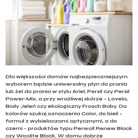
Dla większości domów najbezpieczniejszym
wyborem będzie uniwersalny
płyn do prania
lub
żel do prania
w stylu
Ariel
,
Persil
czy
Persil
Power-Mix
, a przy wrażliwej skórze –
Lovela
,
Biały Jeleń
czy ekologiczny
Frosch Baby
. Do
kolorów szukaj oznaczenia
Color
, do bieli –
formuł z
wybielaczami optycznymi
, a do
czerni – produktów typu
Perwoll Renew Black
czy
Woolite Black
. W domu dobrze