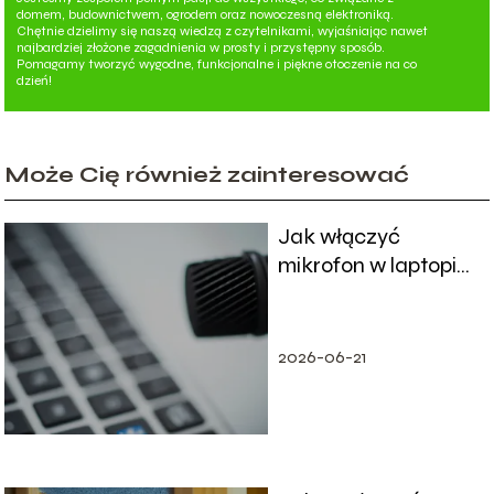
domem, budownictwem, ogrodem oraz nowoczesną elektroniką.
Chętnie dzielimy się naszą wiedzą z czytelnikami, wyjaśniając nawet
najbardziej złożone zagadnienia w prosty i przystępny sposób.
Pomagamy tworzyć wygodne, funkcjonalne i piękne otoczenie na co
dzień!
Może Cię również zainteresować
Jak włączyć
mikrofon w laptopie?
Odpowiadamy
2026-06-21