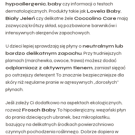
hypoallergenic
,
baby
czy informacji o testach
dermatologicznych. Produkty takie jak
Lovela Baby
,
Biały Jeleń
czy delikatne żele
Coccolino Care
mają
zazwyczaj krótszy skład, są pozbawione barwników i
intensywnych alergenów zapachowych.
U dzieci lepiej sprawdzają się płyny o
neutralnym lub
bardzo delikatnym zapachu
. Przy trudniejszych
plamach (marchewka, owoce, trawa) możesz dodać
odplamiacz z aktywnym tlenem
, zamiast sięgać
po ostrzejszy detergent. To znacznie bezpieczniejsze dla
skóry niż regularne pranie w agresywnych „dorosłych”
płynach.
Jeśli zależy Ci dodatkowo na aspektach ekologicznych,
rozważ
Frosch Baby
. To hipoalergiczny, wegański płyn
do prania dziecięcych ubranek, bez mikroplastiku,
bazujący na delikatnych środkach powierzchniowo
czynnych pochodzenia roślinnego. Dobrze dopiera w