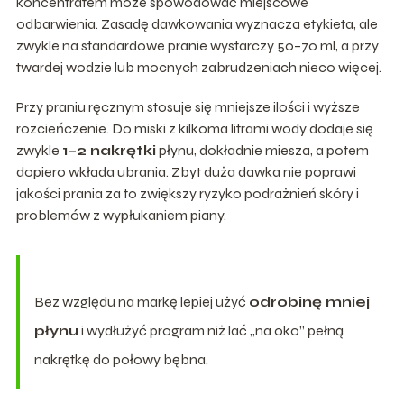
koncentratem może spowodować miejscowe
odbarwienia. Zasadę dawkowania wyznacza etykieta, ale
zwykle na standardowe pranie wystarczy 50–70 ml, a przy
twardej wodzie lub mocnych zabrudzeniach nieco więcej.
Przy praniu ręcznym stosuje się mniejsze ilości i wyższe
rozcieńczenie. Do miski z kilkoma litrami wody dodaje się
zwykle
1–2 nakrętki
płynu, dokładnie miesza, a potem
dopiero wkłada ubrania. Zbyt duża dawka nie poprawi
jakości prania za to zwiększy ryzyko podrażnień skóry i
problemów z wypłukaniem piany.
Bez względu na markę lepiej użyć
odrobinę mniej
płynu
i wydłużyć program niż lać „na oko” pełną
nakrętkę do połowy bębna.