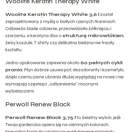
Woolite Keratin Therapy White
Woolite Keratin Therapy White 3,6 l
został
zaprojektowany z myślą o białych i jasnych tkaninach.
Odświeża blade odcienie, przeciwdziała żółknięciu i
szarzeniu, a keratyna dba o
strukturę mikrowłókien
,
żeby koszule, T‑shirty czy delikatna bielizna nie traciły
kształtu.
Jedno opakowanie zapewnia około
60 pełnych cykli
prania
. Płyn dobrze usuwa pot, dezodoranty i kosmetyki,
dzięki czemu jasne ubrania dłużej wyglądają na nowe i nie
wymagają częstego „odbarwiania” mocnymi
wybielaczami.
Perwoll Renew Black
Perwoll Renew Black 3,75 l
to świetny wybór, jeśli
Twoja garderoba opiera się na ciemnych kolorach.
Specjalna formuła ogranicza wypłukiwanie pigmentu,