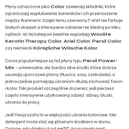
Płyny oznaczone jako
Color
zawierają składniki, które
ograniczają wypłukiwanie barwników i ich przenoszenie
między tkaninami. Dzięki temu czerwony T‑shirt nie farbuje
białych skarpet, a intensywne odcienie nie bledną po kilku
cyklach. W tej kategorii świetnie wypadają
Woolite
Keratin Therapy Color
,
Ariel Color
,
Persil Color
czy niemiecki
Königliche Wäsche Kolor
.
Coraz popularniejsze są też płyny typu
Persil Power-
Mix
– uniwersalne, ale bardzo silne środki, które dobrze
usuwają uporczywe plamy (tłuszcz, sosy, czekolada), a
jednocześnie pomagają ubraniom dłużej zachować fason
i kolor. Taki produkt szczególnie docenisz, jeśli pierzesz
często intensywnie użytkowaną odzież: dżinsy, bluzki,
ubrania do pracy.
Jeśli Twoja szafa to w większości ubrania kolorowe, taki
detergent może stać się głównym środkiem w domu.
Dobrze, gdy działa już od
30°C
, bo pozwala prać