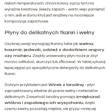
niskich temperaturach, chroni kolory, a przy tym ma
wyraźnie kwiatowy, świeży zapach – warto więc pamiętać
o nim, jeśli w domu ktoś jest wrażliwy na mocniejsze
kompozycje zapachowe.
Płyny do delikatnych tkanin i wełny
Osobnej uwagi wymagają tkaniny takie jak
wełna,
kaszmir, jedwab, odzież z dodatkiem angory
czy moheru
. Zwykły uniwersalny płyn może je zbyt
mocno odtłuścić, skurczyć lub sfilcować. W takiej sytuacji
lepiej sięgać po specjalistyczne detergenty do delikatnych
tkanin.
Dobrym przykładem jest
Wirek z lanoliną
– płyn
zaprojektowany właśnie do prania wełny i materiałów
delikatnych. Zawartość lanoliny pomaga
zmiękczać
włókna i zapobiega ich wysychaniu
, dzięki
czemu swetry pozostają miękkie, nie gryzą i mniej się