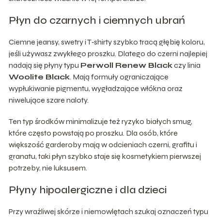
Płyn do czarnych i ciemnych ubrań
Ciemne jeansy, swetry i T‑shirty szybko tracą głębię koloru,
jeśli używasz zwykłego proszku. Dlatego do czerni najlepiej
nadają się płyny typu
Perwoll Renew Black
czy linia
Woolite Black
. Mają formuły ograniczające
wypłukiwanie pigmentu, wygładzające włókna oraz
niwelujące szare naloty.
Ten typ środków minimalizuje też ryzyko białych smug,
które często powstają po proszku. Dla osób, które
większość garderoby mają w odcieniach czerni, grafitu i
granatu, taki płyn szybko staje się kosmetykiem pierwszej
potrzeby, nie luksusem.
Płyny hipoalergiczne i dla dzieci
Przy wrażliwej skórze i niemowlętach szukaj oznaczeń typu