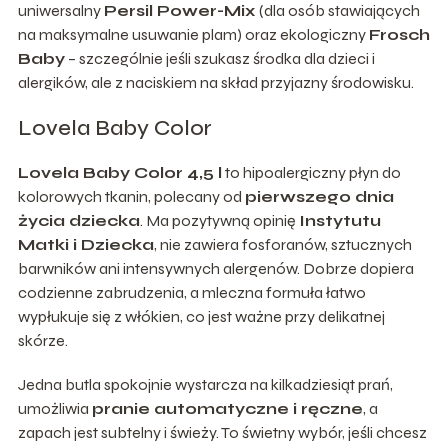
uniwersalny
Persil Power-Mix
(dla osób stawiających
na maksymalne usuwanie plam) oraz ekologiczny
Frosch
Baby
– szczególnie jeśli szukasz środka dla dzieci i
alergików, ale z naciskiem na skład przyjazny środowisku.
Lovela Baby Color
Lovela Baby Color 4,5 l
to hipoalergiczny płyn do
kolorowych tkanin, polecany od
pierwszego dnia
życia dziecka
. Ma pozytywną opinię
Instytutu
Matki i Dziecka
, nie zawiera fosforanów, sztucznych
barwników ani intensywnych alergenów. Dobrze dopiera
codzienne zabrudzenia, a mleczna formuła łatwo
wypłukuje się z włókien, co jest ważne przy delikatnej
skórze.
Jedna butla spokojnie wystarcza na kilkadziesiąt prań,
umożliwia
pranie automatyczne i ręczne
, a
zapach jest subtelny i świeży. To świetny wybór, jeśli chcesz