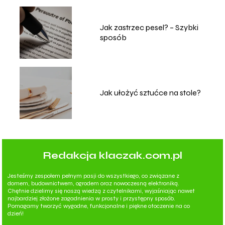
Jak zastrzec pesel? – Szybki
sposób
Jak ułożyć sztućce na stole?
Redakcja klaczak.com.pl
Jesteśmy zespołem pełnym pasji do wszystkiego, co związane z
domem, budownictwem, ogrodem oraz nowoczesną elektroniką.
Chętnie dzielimy się naszą wiedzą z czytelnikami, wyjaśniając nawet
najbardziej złożone zagadnienia w prosty i przystępny sposób.
Pomagamy tworzyć wygodne, funkcjonalne i piękne otoczenie na co
dzień!