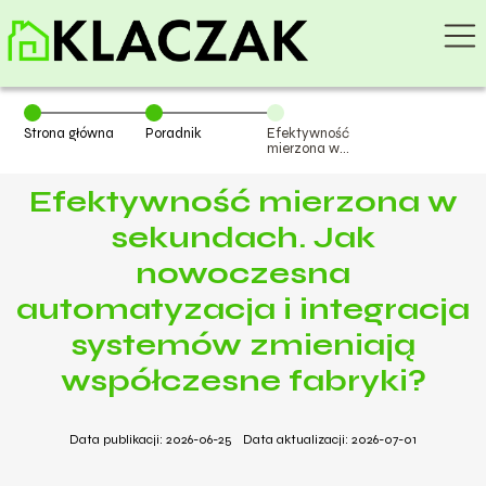
Strona główna
Poradnik
Efektywność
mierzona w
sekundach. Jak
nowoczesna
Efektywność mierzona w
automatyzacja
i integracja
systemów
sekundach. Jak
zmieniają
współczesne
nowoczesna
fabryki?
automatyzacja i integracja
systemów zmieniają
współczesne fabryki?
Data publikacji: 2026-06-25
Data aktualizacji: 2026-07-01