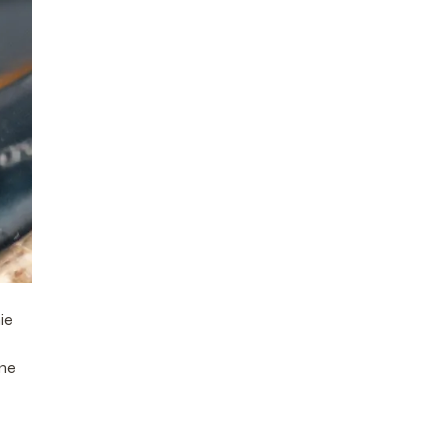
ie
zne