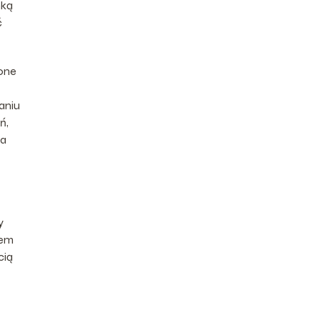
nką
ć
 one
aniu
ń,
ka
y
iem
cią