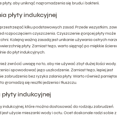
łyty, aby uniknąć nagromadzenia się brudu i bakterii.
a płyty indukcyjnej
o przestrzegać kilku podstawowych zasad. Przede wszystkim, za
rzed rozpoczęciem czyszczenia. Czyszczenie gorącej płyty może
ni. Kolejną ważną zasadą jest unikanie używania ostrych narzę
rzchnię płyty. Zamiast tego, warto sięgnąć po miękkie ścierec
nie do płyt indukcyjnych.
ież zwrócić uwagę na to, aby nie używać zbyt dużej ilości wody.
nia i spowodować jego uszkodzenie. Zamiast tego, lepiej jest
nie zabrudzenia bez ryzyka zalania płyty. Warto również pamięta
o gromadzą się resztki jedzenia i tłuszczu.
płyty indukcyjnej
ty indukcyjnej, które można dostosować do rodzaju zabrudzeń.
 jest użycie mieszanki wody i octu. Ocet doskonale radzi sobie z