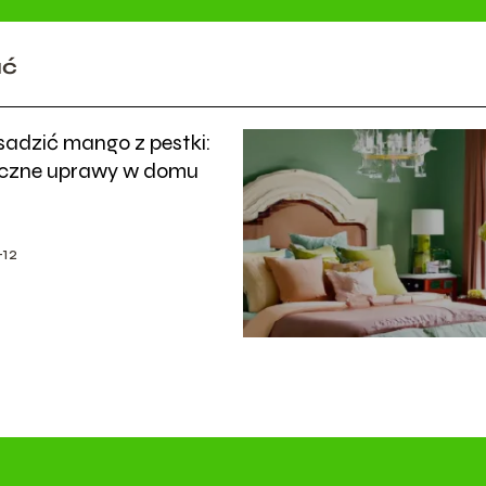
ać
sadzić mango z pestki:
czne uprawy w domu
12