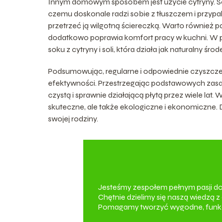
Innym domowym sposobem jest użycie cytryny. Sok
czemu doskonale radzi sobie z tłuszczem i przypal
przetrzeć ją wilgotną ściereczką. Warto również 
dodatkowo poprawia komfort pracy w kuchni. W p
soku z cytryny i soli, która działa jak naturalny środ
Podsumowując, regularne i odpowiednie czyszczenie
efektywności. Przestrzegając podstawowych zasad
czystą i sprawnie działającą płytą przez wiele la
skuteczne, ale także ekologiczne i ekonomiczne. D
swojej rodziny.
Jesteśmy zespołem pełnym pasji d
Chętnie dzielimy się naszą wiedzą z
Pomagamy tworzyć wygodne, funkcjo