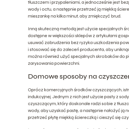
tłuszczem i przypaleniami, a jednocześnie jest be
wody i octu, a następnie przetrzeć ją miękką ści
mieszankę na kilka minut, aby zmiękczyć brud.
Inną skuteczną metodą jest użycie specjalnych 
dostępne w większości sklepów z artykułami gos
usuwać zabrudzenia bez ryzyka uszkodzenia powi
i stosować się do zaleceń producenta, aby unik
można również użyć specjalnych skrobaków do pły
zarysowania powierzchni.
Domowe sposoby na czyszczeni
Oprócz komercyjnych środków czyszczących, ist
indukcyjnej. Jednym z nich jest użycie pasty z s
czyszczącym, który doskonale radzi sobie z tłusz
wody, aby uzyskać pastę, a następnie nałożyć ją 
przetrzeć płytę miękką ściereczką i cieszyć się cz