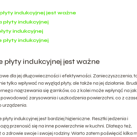
łyty indukcyjnej jest ważne
płyty indukcyjnej
yty indukcyjnej
płyty indukcyjnej
 płyty indukcyjnej jest ważne
zowe dla jej długowieczności i efektywności. Zanieczyszczenia, t
nie tylko wpływać na wygląd płyty, ale także na jej działanie. Bru
rnego nagrzewania się garnków, co z kolei może wpłynąć na ja
powodować zarysowania i uszkodzenia powierzchni, co z cza
 urządzenia.
yty indukcyjnej jest bardziej higieniczne. Resztki jedzenia i
 mogą przenosić się na inne powierzchnie w kuchni. Dlatego też,
 o zdrowie swoje i swojej rodziny. Warto zatem poświęcić kilka 