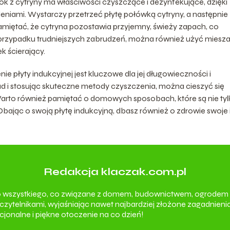
 z cytryny ma właściwości czyszczące i dezynfekujące, dzięki
eniami. Wystarczy przetrzeć płytę połówką cytryny, a następnie
pamiętać, że cytryna pozostawia przyjemny, świeży zapach, co
rzypadku trudniejszych zabrudzeń, można również użyć miesza
ek ścierający.
 płyty indukcyjnej jest kluczowe dla jej długowieczności i
 i stosując skuteczne metody czyszczenia, można cieszyć się
t. Warto również pamiętać o domowych sposobach, które są nie ty
bając o swoją płytę indukcyjną, dbasz również o zdrowie swoje 
Redakcja klaczak.com.pl
o wszystkiego, co związane z domem, budownictwem, ogrodem 
 czytelnikami, wyjaśniając nawet najbardziej złożone zagadnienia
nalne i piękne otoczenie na co dzień!