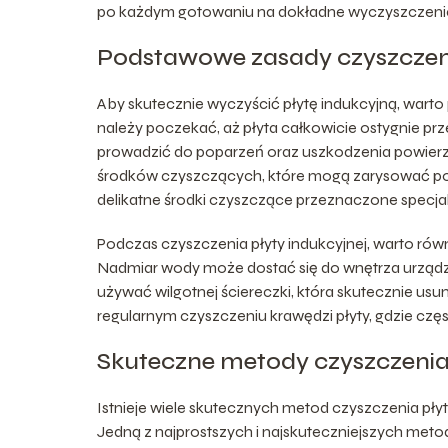
po każdym gotowaniu na dokładne wyczyszczenie p
Podstawowe zasady czyszczeni
Aby skutecznie wyczyścić płytę indukcyjną, wart
należy poczekać, aż płyta całkowicie ostygnie p
prowadzić do poparzeń oraz uszkodzenia powierzch
środków czyszczących, które mogą zarysować powie
delikatne środki czyszczące przeznaczone specjal
Podczas czyszczenia płyty indukcyjnej, warto równ
Nadmiar wody może dostać się do wnętrza urządze
używać wilgotnej ściereczki, która skutecznie usu
regularnym czyszczeniu krawędzi płyty, gdzie częst
Skuteczne metody czyszczenia 
Istnieje wiele skutecznych metod czyszczenia pły
Jedną z najprostszych i najskuteczniejszych metod