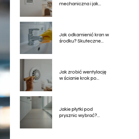
mechaniczna i jak
działa w domu?
Jak odkamienić kran w
środku? Skuteczne
domowe sposoby
Jak zrobić wentylację
w ścianie krok po
kroku?
Jakie płytki pod
prysznic wybrać?
Praktyczny poradnik