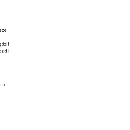
wsze
dzi i
zki i
ć o