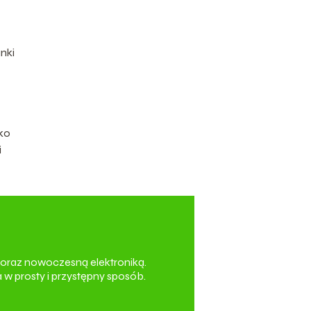
nki
lko
i
oraz nowoczesną elektroniką.
 w prosty i przystępny sposób.