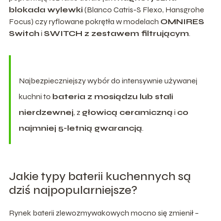
blokada wylewki
(Blanco Catris-S Flexo, Hansgrohe
Focus) czy ryflowane pokrętła w modelach
OMNIRES
Switch
i
SWITCH z zestawem filtrującym
.
Najbezpieczniejszy wybór do intensywnie używanej
kuchni to
bateria z mosiądzu lub stali
nierdzewnej
, z
głowicą ceramiczną
i
co
najmniej 5-letnią gwarancją
.
Jakie typy baterii kuchennych są
dziś najpopularniejsze?
Rynek baterii zlewozmywakowych mocno się zmienił –