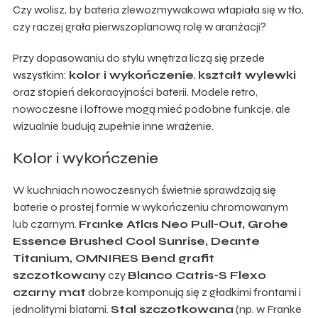
Czy wolisz, by bateria zlewozmywakowa wtapiała się w tło,
czy raczej grała pierwszoplanową rolę w aranżacji?
Przy dopasowaniu do stylu wnętrza liczą się przede
wszystkim:
kolor i wykończenie
,
kształt wylewki
oraz stopień dekoracyjności baterii. Modele retro,
nowoczesne i loftowe mogą mieć podobne funkcje, ale
wizualnie budują zupełnie inne wrażenie.
Kolor i wykończenie
W kuchniach nowoczesnych świetnie sprawdzają się
baterie o prostej formie w wykończeniu chromowanym
lub czarnym.
Franke Atlas Neo Pull-Out, Grohe
Essence Brushed Cool Sunrise, Deante
Titanium, OMNIRES Bend grafit
szczotkowany
czy
Blanco Catris-S Flexo
czarny mat
dobrze komponują się z gładkimi frontami i
jednolitymi blatami.
Stal szczotkowana
(np. w Franke