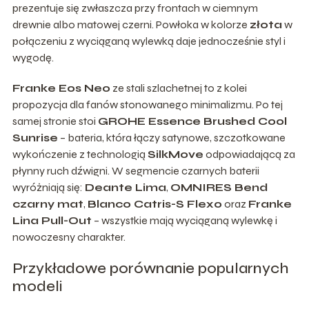
prezentuje się zwłaszcza przy frontach w ciemnym
drewnie albo matowej czerni. Powłoka w kolorze
złota
w
połączeniu z wyciąganą wylewką daje jednocześnie styl i
wygodę.
Franke Eos Neo
ze stali szlachetnej to z kolei
propozycja dla fanów stonowanego minimalizmu. Po tej
samej stronie stoi
GROHE Essence Brushed Cool
Sunrise
– bateria, która łączy satynowe, szczotkowane
wykończenie z technologią
SilkMove
odpowiadającą za
płynny ruch dźwigni. W segmencie czarnych baterii
wyróżniają się:
Deante Lima
,
OMNIRES Bend
czarny mat
,
Blanco Catris-S Flexo
oraz
Franke
Lina Pull-Out
– wszystkie mają wyciąganą wylewkę i
nowoczesny charakter.
Przykładowe porównanie popularnych
modeli