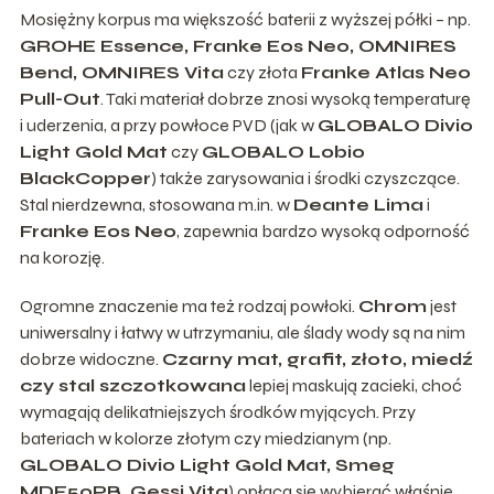
Mosiężny korpus ma większość baterii z wyższej półki – np.
GROHE Essence, Franke Eos Neo, OMNIRES
Bend, OMNIRES Vita
czy złota
Franke Atlas Neo
Pull-Out
. Taki materiał dobrze znosi wysoką temperaturę
i uderzenia, a przy powłoce PVD (jak w
GLOBALO Divio
Light Gold Mat
czy
GLOBALO Lobio
BlackCopper
) także zarysowania i środki czyszczące.
Stal nierdzewna, stosowana m.in. w
Deante Lima
i
Franke Eos Neo
, zapewnia bardzo wysoką odporność
na korozję.
Ogromne znaczenie ma też rodzaj powłoki.
Chrom
jest
uniwersalny i łatwy w utrzymaniu, ale ślady wody są na nim
dobrze widoczne.
Czarny mat, grafit, złoto, miedź
czy stal szczotkowana
lepiej maskują zacieki, choć
wymagają delikatniejszych środków myjących. Przy
bateriach w kolorze złotym czy miedzianym (np.
GLOBALO Divio Light Gold Mat, Smeg
MDF50PB, Gessi Vita
) opłaca się wybierać właśnie