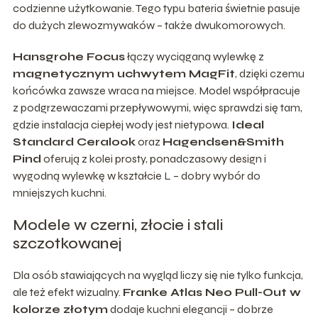
codzienne użytkowanie. Tego typu bateria świetnie pasuje
do dużych zlewozmywaków – także dwukomorowych.
Hansgrohe Focus
łączy wyciąganą wylewkę z
magnetycznym uchwytem MagFit
, dzięki czemu
końcówka zawsze wraca na miejsce. Model współpracuje
z podgrzewaczami przepływowymi, więc sprawdzi się tam,
gdzie instalacja ciepłej wody jest nietypowa.
Ideal
Standard Ceralook
oraz
Hagendsen&Smith
Pind
oferują z kolei prosty, ponadczasowy design i
wygodną wylewkę w kształcie L – dobry wybór do
mniejszych kuchni.
Modele w czerni, złocie i stali
szczotkowanej
Dla osób stawiających na wygląd liczy się nie tylko funkcja,
ale też efekt wizualny.
Franke Atlas Neo Pull-Out w
kolorze złotym
dodaje kuchni elegancji – dobrze