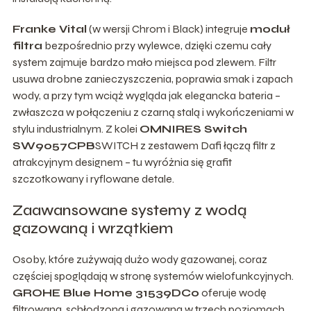
Franke Vital
(w wersji Chrom i Black) integruje
moduł
filtra
bezpośrednio przy wylewce, dzięki czemu cały
system zajmuje bardzo mało miejsca pod zlewem. Filtr
usuwa drobne zanieczyszczenia, poprawia smak i zapach
wody, a przy tym wciąż wygląda jak elegancka bateria –
zwłaszcza w połączeniu z czarną stalą i wykończeniami w
stylu industrialnym. Z kolei
OMNIRES Switch
SW9057CPB
SWITCH z zestawem Dafi łączą filtr z
atrakcyjnym designem – tu wyróżnia się grafit
szczotkowany i ryflowane detale.
Zaawansowane systemy z wodą
gazowaną i wrzątkiem
Osoby, które zużywają dużo wody gazowanej, coraz
częściej spoglądają w stronę systemów wielofunkcyjnych.
GROHE Blue Home 31539DC0
oferuje wodę
filtrowaną, schłodzoną i gazowaną w trzech poziomach