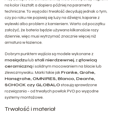
na kolor i kształt, a dopiero później na parametry
techniczne. To wygoda i trwałość decydują jednak o tym,
czy po roku nie pojawią się luzy na dźwigni, kapanie z
wylewki albo problem z kamieniem. Warto od początku
założyć, że bateria będzie używana kilkanaście razy
dziennie, więc musi wytrzymać znacznie więcej niż
armatura w łazience.
Dobrym punktem wyjścia są modele wykonane z
mosiądzu
lub
stali nierdzewnej
, z
głowicą
ceramiczną
i solidnym mocowaniem na blacie lub
zlewozmywaku. Marki takie jak
Franke, Grohe,
Hansgrohe, OMNIRES, Blanco, Deante,
SCHOCK czy GLOBALO
stosują sprawdzone
rozwiązania – od trwałych powłok PVD po wygodne
systemy montażowe.
Trwałość i materiał