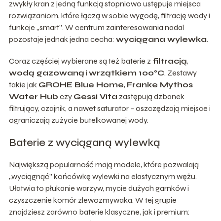
zwykły kran z jedną funkcją stopniowo ustępuje miejsca
rozwiązaniom, które łączą w sobie wygodę, filtrację wody i
funkcje „smart”. W centrum zainteresowania nadal
pozostaje jednak jedna cecha:
wyciągana wylewka
.
Coraz częściej wybierane są też baterie z
filtracją
,
wodą gazowaną
i
wrzątkiem 100°C
. Zestawy
takie jak
GROHE Blue Home
,
Franke Mythos
Water Hub
czy
Gessi Vita
zastępują dzbanek
filtrujący, czajnik, a nawet saturator – oszczędzają miejsce i
ograniczają zużycie butelkowanej wody.
Baterie z wyciąganą wylewką
Największą popularność mają modele, które pozwalają
„wyciągnąć” końcówkę wylewki na elastycznym wężu.
Ułatwia to płukanie warzyw, mycie dużych garnków i
czyszczenie komór zlewozmywaka. W tej grupie
znajdziesz zarówno baterie klasyczne, jak i premium: