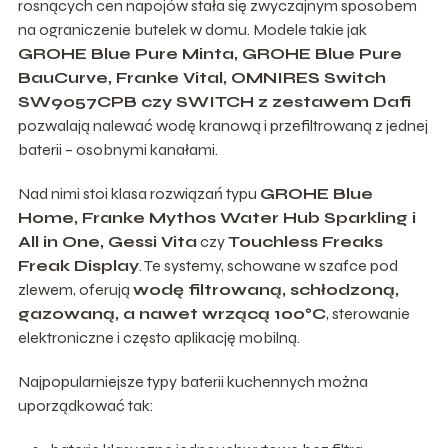
rosnących cen napojów stała się zwyczajnym sposobem
na ograniczenie butelek w domu. Modele takie jak
GROHE Blue Pure Minta, GROHE Blue Pure
BauCurve, Franke Vital, OMNIRES Switch
SW9057CPB czy SWITCH z zestawem Dafi
pozwalają nalewać wodę kranową i przefiltrowaną z jednej
baterii – osobnymi kanałami.
Nad nimi stoi klasa rozwiązań typu
GROHE Blue
Home, Franke Mythos Water Hub Sparkling i
All in One, Gessi Vita
czy
Touchless Freaks
Freak Display
. Te systemy, schowane w szafce pod
zlewem, oferują
wodę filtrowaną, schłodzoną,
gazowaną, a nawet wrzącą 100°C
, sterowanie
elektroniczne i często aplikację mobilną.
Najpopularniejsze typy baterii kuchennych można
uporządkować tak: