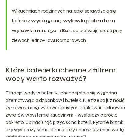
W kuchniach rodzinnych najlepiej sprawdzają się
baterie z
wyciąganą wylewką
i
obrotem
wylewki min. 150–180°
, bo ułatwiają pracę przy
zlewach jedno- i dwukomorowych.
Które baterie kuchenne z filtrem
wody warto rozważyć?
Filtracja wody w baterii kuchennej staje się wygodną
alternatywą dla dzbanków i butelek. Nie trzeba już nosić
zgrzewek, magazynować pustych opakowań i pilnować
zwrotów w systemie kaucyjnym – wystarczy obrócić
pokrętło lub nacisnąć przycisk na baterii. Pytanie brzmi:
czy wystarczy sama filtracja, czy chcesz też mieć wodę
schłodzoną, gazowaną albo wrzącą?