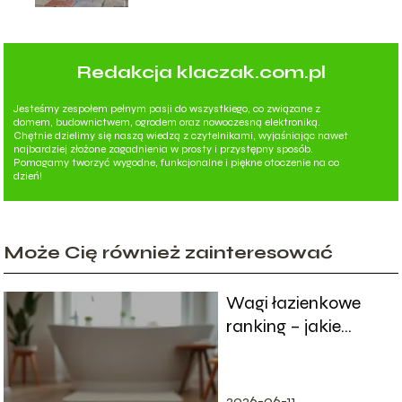
Redakcja klaczak.com.pl
Jesteśmy zespołem pełnym pasji do wszystkiego, co związane z
domem, budownictwem, ogrodem oraz nowoczesną elektroniką.
Chętnie dzielimy się naszą wiedzą z czytelnikami, wyjaśniając nawet
najbardziej złożone zagadnienia w prosty i przystępny sposób.
Pomagamy tworzyć wygodne, funkcjonalne i piękne otoczenie na co
dzień!
Może Cię również zainteresować
Wagi łazienkowe
ranking – jakie
modele warto kupić?
2026-06-11