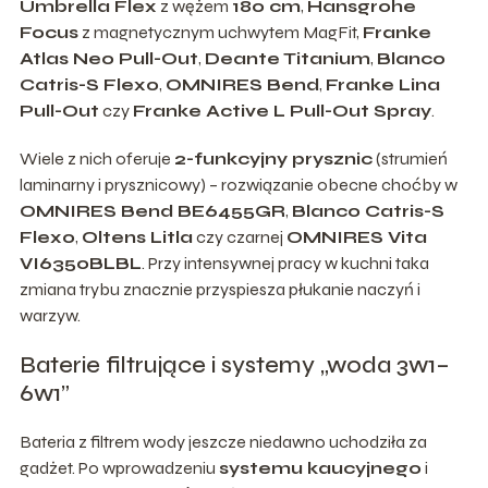
Umbrella Flex
z wężem
180 cm
,
Hansgrohe
Focus
z magnetycznym uchwytem MagFit,
Franke
Atlas Neo Pull-Out
,
Deante Titanium
,
Blanco
Catris-S Flexo
,
OMNIRES Bend
,
Franke Lina
Pull-Out
czy
Franke Active L Pull-Out Spray
.
Wiele z nich oferuje
2-funkcyjny prysznic
(strumień
laminarny i prysznicowy) – rozwiązanie obecne choćby w
OMNIRES Bend BE6455GR
,
Blanco Catris-S
Flexo
,
Oltens Litla
czy czarnej
OMNIRES Vita
VI6350BLBL
. Przy intensywnej pracy w kuchni taka
zmiana trybu znacznie przyspiesza płukanie naczyń i
warzyw.
Baterie filtrujące i systemy „woda 3w1–
6w1”
Bateria z filtrem wody jeszcze niedawno uchodziła za
gadżet. Po wprowadzeniu
systemu kaucyjnego
i