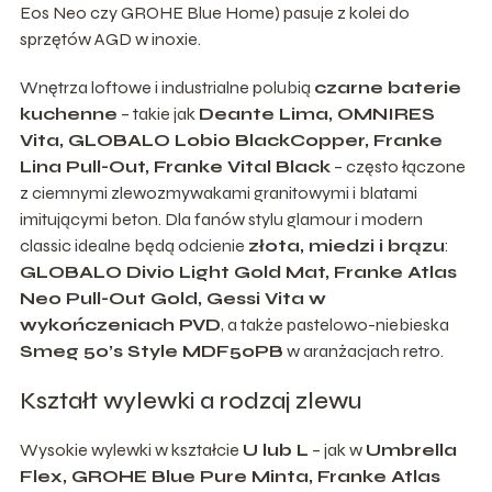
Eos Neo czy GROHE Blue Home) pasuje z kolei do
sprzętów AGD w inoxie.
Wnętrza loftowe i industrialne polubią
czarne baterie
kuchenne
– takie jak
Deante Lima, OMNIRES
Vita, GLOBALO Lobio BlackCopper, Franke
Lina Pull-Out, Franke Vital Black
– często łączone
z ciemnymi zlewozmywakami granitowymi i blatami
imitującymi beton. Dla fanów stylu glamour i modern
classic idealne będą odcienie
złota, miedzi i brązu
:
GLOBALO Divio Light Gold Mat, Franke Atlas
Neo Pull-Out Gold, Gessi Vita w
wykończeniach PVD
, a także pastelowo-niebieska
Smeg 50’s Style MDF50PB
w aranżacjach retro.
Kształt wylewki a rodzaj zlewu
Wysokie wylewki w kształcie
U lub L
– jak w
Umbrella
Flex, GROHE Blue Pure Minta, Franke Atlas