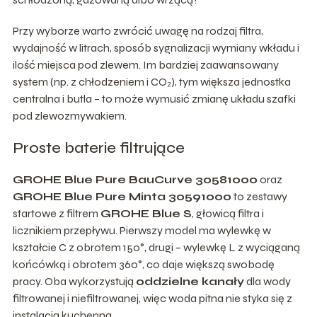
Przy wyborze warto zwrócić uwagę na rodzaj filtra,
wydajność w litrach, sposób sygnalizacji wymiany wkładu i
ilość miejsca pod zlewem. Im bardziej zaawansowany
system (np. z chłodzeniem i CO₂), tym większa jednostka
centralna i butla – to może wymusić zmianę układu szafki
pod zlewozmywakiem.
Proste baterie filtrujące
GROHE Blue Pure BauCurve 30581000
oraz
GROHE Blue Pure Minta 30591000
to zestawy
startowe z filtrem
GROHE Blue S
, głowicą filtra i
licznikiem przepływu. Pierwszy model ma wylewkę w
kształcie C z obrotem 150°, drugi – wylewkę L z wyciąganą
końcówką i obrotem 360°, co daje większą swobodę
pracy. Oba wykorzystują
oddzielne kanały
dla wody
filtrowanej i niefiltrowanej, więc woda pitna nie styka się z
instalacją kuchenną.