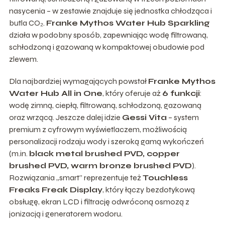
nasycenia – w zestawie znajduje się jednostka chłodząca i
butla CO₂.
Franke Mythos Water Hub Sparkling
działa w podobny sposób, zapewniając wodę filtrowaną,
schłodzoną i gazowaną w kompaktowej obudowie pod
zlewem.
Dla najbardziej wymagających powstał
Franke Mythos
Water Hub All in One
, który oferuje aż
6 funkcji
:
wodę zimną, ciepłą, filtrowaną, schłodzoną, gazowaną
oraz wrzącą. Jeszcze dalej idzie
Gessi Vita
– system
premium z cyfrowym wyświetlaczem, możliwością
personalizacji rodzaju wody i szeroką gamą wykończeń
(m.in.
black metal brushed PVD, copper
brushed PVD, warm bronze brushed PVD
).
Rozwiązania „smart” reprezentuje też
Touchless
Freaks Freak Display
, który łączy bezdotykową
obsługę, ekran LCD i filtrację odwróconą osmozą z
jonizacją i generatorem wodoru.