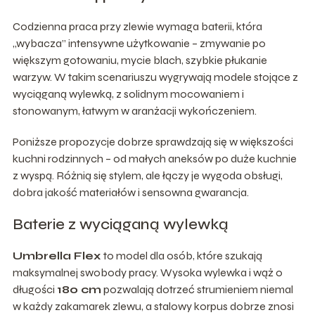
Codzienna praca przy zlewie wymaga baterii, która
„wybacza” intensywne użytkowanie – zmywanie po
większym gotowaniu, mycie blach, szybkie płukanie
warzyw. W takim scenariuszu wygrywają modele stojące z
wyciąganą wylewką, z solidnym mocowaniem i
stonowanym, łatwym w aranżacji wykończeniem.
Poniższe propozycje dobrze sprawdzają się w większości
kuchni rodzinnych – od małych aneksów po duże kuchnie
z wyspą. Różnią się stylem, ale łączy je wygoda obsługi,
dobra jakość materiałów i sensowna gwarancja.
Baterie z wyciąganą wylewką
Umbrella Flex
to model dla osób, które szukają
maksymalnej swobody pracy. Wysoka wylewka i wąż o
długości
180 cm
pozwalają dotrzeć strumieniem niemal
w każdy zakamarek zlewu, a stalowy korpus dobrze znosi