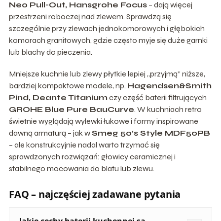
Neo Pull-Out, Hansgrohe Focus
– dają więcej
przestrzeni roboczej nad zlewem. Sprawdzą się
szczególnie przy zlewach jednokomorowych i głębokich
komorach granitowych, gdzie często myje się duże garnki
lub blachy do pieczenia.
Mniejsze kuchnie lub zlewy płytkie lepiej „przyjmą” niższe,
bardziej kompaktowe modele, np.
Hagendsen&Smith
Pind, Deante Titanium
czy część baterii filtrujących
GROHE Blue Pure BauCurve
. W kuchniach retro
świetnie wyglądają wylewki łukowe i formy inspirowane
dawną armaturą – jak w
Smeg 50’s Style MDF50PB
– ale konstrukcyjnie nadal warto trzymać się
sprawdzonych rozwiązań: głowicy ceramicznej i
stabilnego mocowania do blatu lub zlewu.
FAQ – najczęściej zadawane pytania