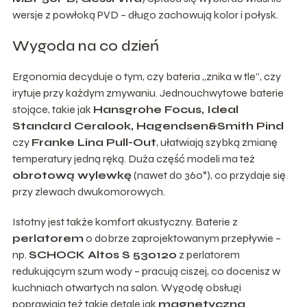
wersje z powłoką PVD – długo zachowują kolor i połysk.
Wygoda na co dzień
Ergonomia decyduje o tym, czy bateria „znika w tle”, czy
irytuje przy każdym zmywaniu. Jednouchwytowe baterie
stojące, takie jak
Hansgrohe Focus, Ideal
Standard Ceralook, Hagendsen&Smith Pind
czy
Franke Lina Pull-Out
, ułatwiają szybką zmianę
temperatury jedną ręką. Duża część modeli ma też
obrotową wylewkę
(nawet do 360°), co przydaje się
przy zlewach dwukomorowych.
Istotny jest także komfort akustyczny. Baterie z
perlatorem
o dobrze zaprojektowanym przepływie –
np.
SCHOCK Altos S 530120
z perlatorem
redukującym szum wody – pracują ciszej, co docenisz w
kuchniach otwartych na salon. Wygodę obsługi
poprawiają też takie detale jak
magnetyczna