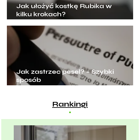
Jak ułożyć kostkę Rubika w
kilku krokach?
Jak zastrzec pesel? – Szybki
sposób
Rankingi