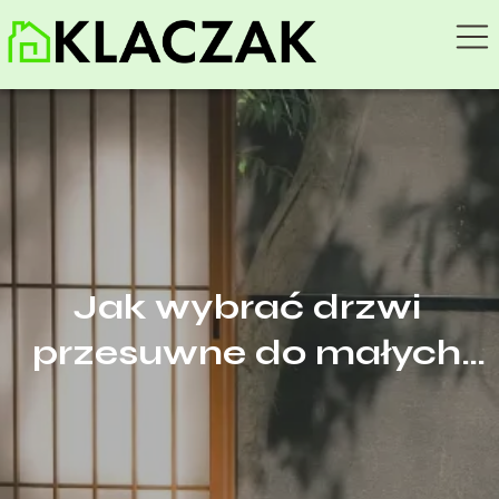
Jak wybrać drzwi
przesuwne do małych
mieszkań i kiedy warto
postawić na model
naścienny lub chowany