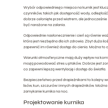
Wybór odpowiedniego miejsca na kurnik jest klucz
czynników, takich jak dostępność wody, odległość
dobrze osłonięte przed wiatrem, ale jednocześni
być narażone na zalania.
Odpowiednie nasłonecznienie i cień są równie waż
która jest niezbędna dla ich zdrowia. Zbyt duża i
zapewnić im również dostęp do cienia. Można to o
Warunki atmosferyczne mają duży wpływ na komfort
mogą powodować stres u ptaków. Dobrze jest zorie
co zapewni lepszą wentylację i dostęp do światła.
Bezpieczeństwo przed drapieżnikami to kolejny 
lisów, kun, szczurów i innych drapieżników. Można 
zamykanie kurnika na noc.
Projektowanie kurnika