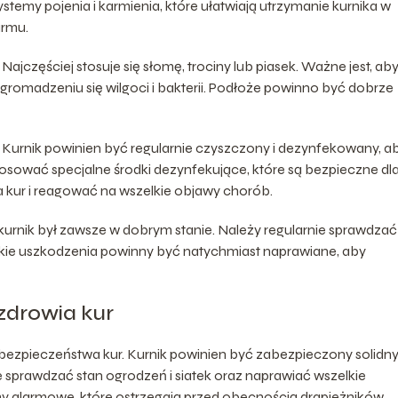
my pojenia i karmienia, które ułatwiają utrzymanie kurnika w
armu.
Najczęściej stosuje się słomę, trociny lub piasek. Ważne jest, ab
gromadzeniu się wilgoci i bakterii. Podłoże powinno być dobrze
r. Kurnik powinien być regularnie czyszczony i dezynfekowany, a
osować specjalne środki dezynfekujące, które są bezpieczne dla
a kur i reagować na wszelkie objawy chorób.
kurnik był zawsze w dobrym stanie. Należy regularnie sprawdzać
szelkie uszkodzenia powinny być natychmiast naprawiane, aby
zdrowia kur
bezpieczeństwa kur. Kurnik powinien być zabezpieczony solidn
ie sprawdzać stan ogrodzeń i siatek oraz naprawiać wszelkie
y alarmowe, które ostrzegają przed obecnością drapieżników.