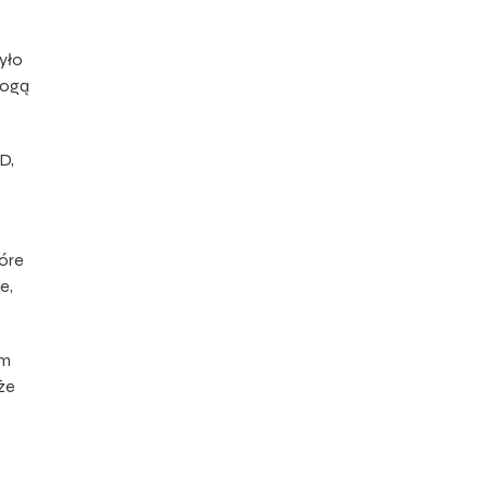
yło
mogą
D,
tóre
e,
em
kże