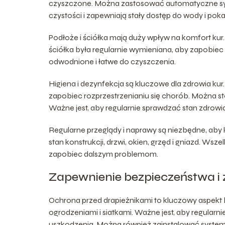
czyszczone. Można zastosować automatyczne syste
czystości i zapewniają stały dostęp do wody i pok
Podłoże i ściółka mają duży wpływ na komfort kur. 
ściółka była regularnie wymieniana, aby zapobiec 
odwodnione i łatwe do czyszczenia.
Higiena i dezynfekcja są kluczowe dla zdrowia ku
zapobiec rozprzestrzenianiu się chorób. Można st
Ważne jest, aby regularnie sprawdzać stan zdrowi
Regularne przeglądy i naprawy są niezbędne, aby 
stan konstrukcji, drzwi, okien, grzęd i gniazd. W
zapobiec dalszym problemom.
Zapewnienie bezpieczeństwa i 
Ochrona przed drapieżnikami to kluczowy aspekt 
ogrodzeniami i siatkami. Ważne jest, aby regularn
uszkodzenia. Można również zainstalować system