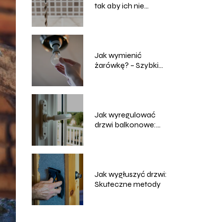
tak aby ich nie
uszkodzić?
Jak wymienić
żarówkę? – Szybki
poradnik
Jak wyregulować
drzwi balkonowe:
Praktyczne porady
Jak wygłuszyć drzwi:
Skuteczne metody