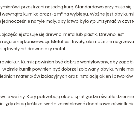
ymiarów i przestrzeni na jedną kurę. Standardowo przyjmuje się,
i wewnątrz kurnika oraz 1-2 m² na wybiegu. Ważne jest, aby kurni
e jednocześnie na tyle mały, aby łatwo było go utrzymać w czyst
częściej stosuje się drewno, metal lub plastik. Drewno jest
egularnej konserwacji. Metal jest trwały, ale może się nagrzew
mniej trwały niż drewno czy metal.
zdrowia kur. Kurnik powinien być dobrze wentylowany, aby zapob
 w zimie kurnik powinien być dobrze izolowany, aby kury nie mar
nich materiałów izolacyjnych oraz instalację okien i otworów
ównie ważny. Kury potrzebują około 14-16 godzin światła dziennie
ie, gdy dni są krótsze, warto zainstalować dodatkowe oświetleni