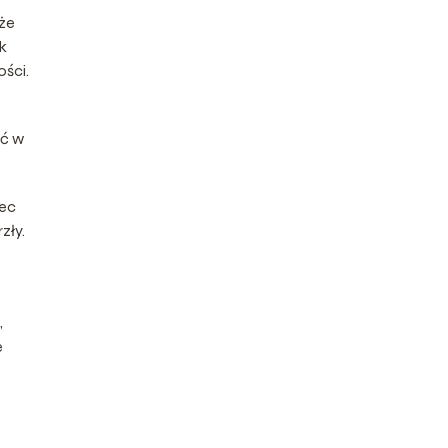
 że
k
ości.
ać w
iec
zły.
,
e