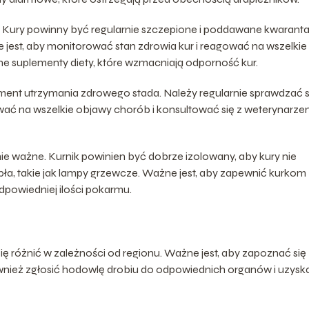
 Kury powinny być regularnie szczepione i poddawane kwarant
est, aby monitorować stan zdrowia kur i reagować na wszelkie
e suplementy diety, które wzmacniają odporność kur.
ment utrzymania zdrowego stada. Należy regularnie sprawdzać 
gować na wszelkie objawy chorób i konsultować się z weterynarz
 ważne. Kurnik powinien być dobrze izolowany, aby kury nie
a, takie jak lampy grzewcze. Ważne jest, aby zapewnić kurkom
dpowiedniej ilości pokarmu.
ę różnić w zależności od regionu. Ważne jest, aby zapoznać się 
również zgłosić hodowlę drobiu do odpowiednich organów i uzysk