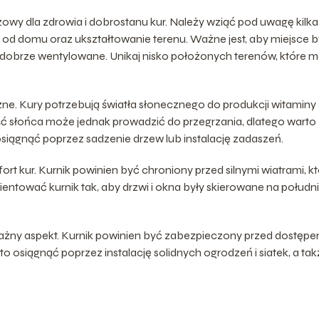
owy dla zdrowia i dobrostanu kur. Należy wziąć pod uwagę kilka
 od domu oraz ukształtowanie terenu. Ważne jest, aby miejsce b
e dobrze wentylowane. Unikaj nisko położonych terenów, które 
ne. Kury potrzebują światła słonecznego do produkcji witaminy 
lość słońca może jednak prowadzić do przegrzania, dlatego warto
siągnąć poprzez sadzenie drzew lub instalację zadaszeń.
 kur. Kurnik powinien być chroniony przed silnymi wiatrami, k
ntować kurnik tak, aby drzwi i okna były skierowane na południ
ważny aspekt. Kurnik powinien być zabezpieczony przed dostęp
to osiągnąć poprzez instalację solidnych ogrodzeń i siatek, a ta