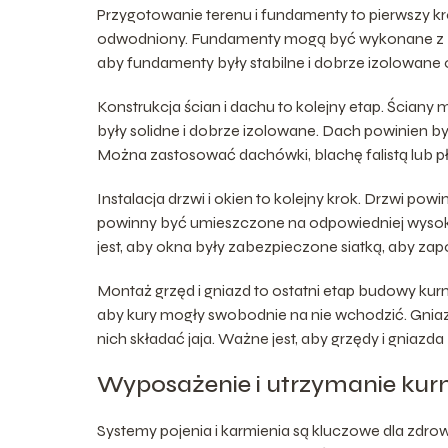
Przygotowanie terenu i fundamenty to pierwszy k
odwodniony. Fundamenty mogą być wykonane z be
aby fundamenty były stabilne i dobrze izolowane o
Konstrukcja ścian i dachu to kolejny etap. Ściany
były solidne i dobrze izolowane. Dach powinien
Można zastosować dachówki, blachę falistą lub pł
Instalacja drzwi i okien to kolejny krok. Drzwi po
powinny być umieszczone na odpowiedniej wysoko
jest, aby okna były zabezpieczone siatką, aby za
Montaż grzęd i gniazd to ostatni etap budowy ku
aby kury mogły swobodnie na nie wchodzić. Gnia
nich składać jaja. Ważne jest, aby grzędy i gniazd
Wyposażenie i utrzymanie kur
Systemy pojenia i karmienia są kluczowe dla zdrowi