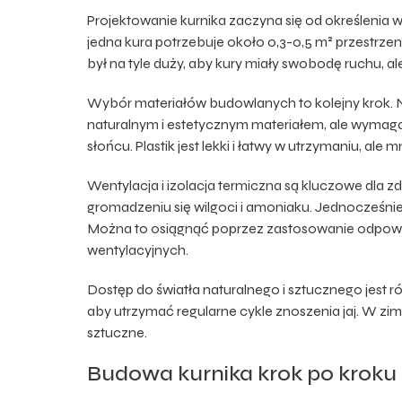
Projektowanie kurnika zaczyna się od określenia w
jedna kura potrzebuje około 0,3-0,5 m² przestrzen
był na tyle duży, aby kury miały swobodę ruchu, al
Wybór materiałów budowlanych to kolejny krok. Naj
naturalnym i estetycznym materiałem, ale wymaga r
słońcu. Plastik jest lekki i łatwy w utrzymaniu, ale 
Wentylacja i izolacja termiczna są kluczowe dla 
gromadzeniu się wilgoci i amoniaku. Jednocześnie,
Można to osiągnąć poprzez zastosowanie odpowied
wentylacyjnych.
Dostęp do światła naturalnego i sztucznego jest r
aby utrzymać regularne cykle znoszenia jaj. W zim
sztuczne.
Budowa kurnika krok po kroku