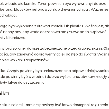
rok w budowie kurnika. Teren powinien być wyrównany i dobrze
tonu, bloczków betonowych lub drewnianych pali. Ważne jest
d wilgoci.
 mogą być wykonane z drewna, metalu lub plastiku. Ważne jest, a
 być nachylony, aby woda deszczowa mogła swobodnie spływać.
yty bitumiczne.
winny być solidne i dobrze zabezpieczone przed drapieżnikami. O
ści, aby zapewnić dobrą wentylację i dostęp do światła. Ważn
pobiec wnikaniu drapieżników.
rnika. Grzędy powinny być umieszczone na odpowiedniej wysokoś
zda powinny być wygodne i dobrze wyściełane, aby kury mogły 
a były łatwe do czyszczenia.
nika
a kur. Poidła i karmidła powinny być łatwo dostępne i regularnie