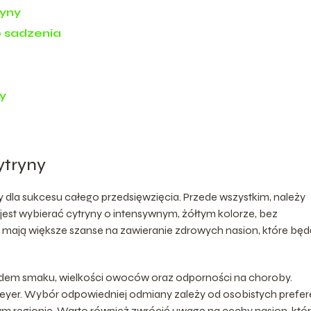
ryny
o sadzenia
ny
ytryny
 dla sukcesu całego przedsięwzięcia. Przede wszystkim, należy
 jest wybierać cytryny o intensywnym, żółtym kolorze, bez
mają większe szanse na zawieranie zdrowych nasion, które będ
ędem smaku, wielkości owoców oraz odporności na choroby.
Meyer. Wybór odpowiedniej odmiany zależy od osobistych prefer
 regionie. Warto również zwrócić uwagę na cechy nasion, któ