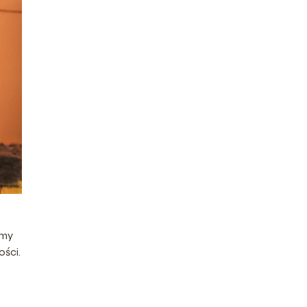
imy
ości.