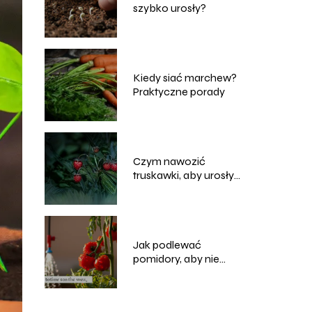
szybko urosły?
Kiedy siać marchew?
Praktyczne porady
Czym nawozić
truskawki, aby urosły
duże i słodkie?
Jak podlewać
pomidory, aby nie
uschły?