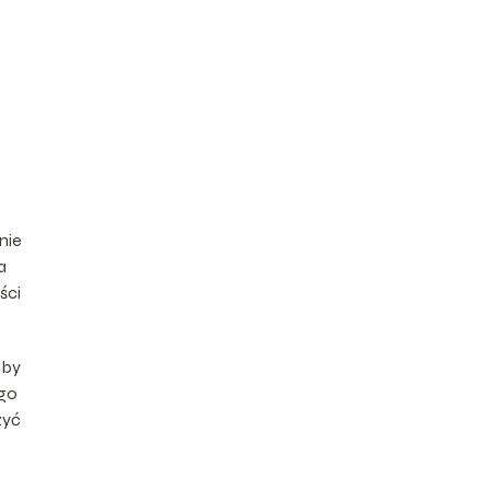
nie
a
ści
aby
ego
żyć