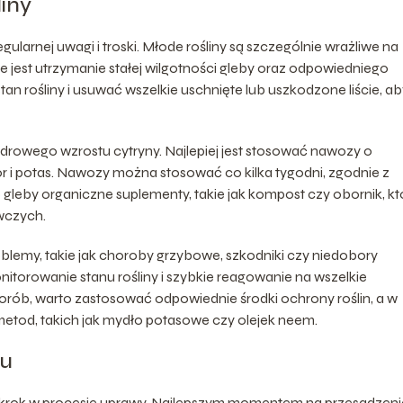
liny
arnej uwagi i troski. Młode rośliny są szczególnie wrażliwe na
est utrzymanie stałej wilgotności gleby oraz odpowiedniego
an rośliny i usuwać wszelkie uschnięte lub uszkodzone liście, ab
rowego wzrostu cytryny. Najlepiej jest stosować nawozy o
r i potas. Nawozy można stosować co kilka tygodni, zgodnie z
leby organiczne suplementy, takie jak kompost czy obornik, kt
wczych.
lemy, takie jak choroby grzybowe, szkodniki czy niedobory
torowanie stanu rośliny i szybkie reagowanie na wszelkie
rób, warto zastosować odpowiednie środki ochrony roślin, a w
etod, takich jak mydło potasowe czy olejek neem.
du
y krok w procesie uprawy. Najlepszym momentem na przesadzeni