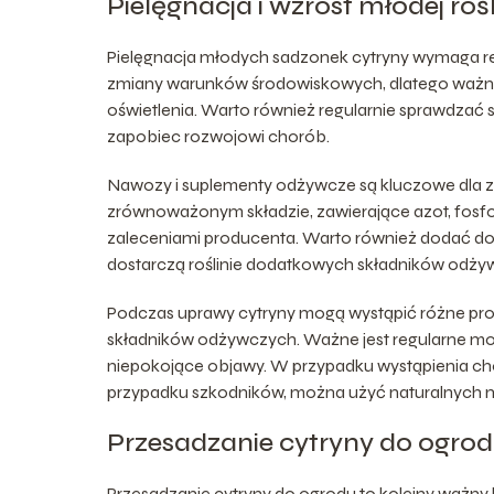
Pielęgnacja i wzrost młodej roś
Pielęgnacja młodych sadzonek cytryny wymaga regul
zmiany warunków środowiskowych, dlatego ważne j
oświetlenia. Warto również regularnie sprawdzać st
zapobiec rozwojowi chorób.
Nawozy i suplementy odżywcze są kluczowe dla zd
zrównoważonym składzie, zawierające azot, fosfo
zaleceniami producenta. Warto również dodać do g
dostarczą roślinie dodatkowych składników odży
Podczas uprawy cytryny mogą wystąpić różne prob
składników odżywczych. Ważne jest regularne moni
niepokojące objawy. W przypadku wystąpienia cho
przypadku szkodników, można użyć naturalnych m
Przesadzanie cytryny do ogro
Przesadzanie cytryny do ogrodu to kolejny ważn