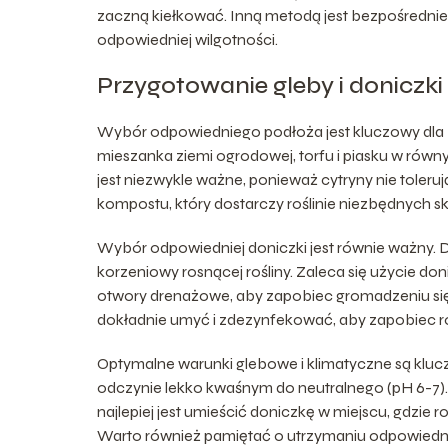
zaczną kiełkować. Inną metodą jest bezpośrednie s
odpowiedniej wilgotności.
Przygotowanie gleby i doniczki
Wybór odpowiedniego podłoża jest kluczowy dla z
mieszanka ziemi ogrodowej, torfu i piasku w rów
jest niezwykle ważne, ponieważ cytryny nie toler
kompostu, który dostarczy roślinie niezbędnych 
Wybór odpowiedniej doniczki jest równie ważny.
korzeniowy rosnącej rośliny. Zaleca się użycie do
otwory drenażowe, aby zapobiec gromadzeniu się
dokładnie umyć i zdezynfekować, aby zapobiec 
Optymalne warunki glebowe i klimatyczne są klucz
odczynie lekko kwaśnym do neutralnego (pH 6-7). 
najlepiej jest umieścić doniczkę w miejscu, gdzie r
Warto również pamiętać o utrzymaniu odpowiednie