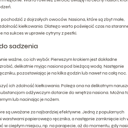
odzeń.
 pochodzić z dojrzałych owoców. Nasiona, które są zbyt małe,
dolność kiełkowania. Dlatego warto poświęcić czas na starann
 na sukces w uprawie cytryny z pestki.
do sadzenia
wnie ważne, co ich wybór. Pierwszym krokiem jest dokładne
zrobić, delikatnie myjąc nasiona pod bieżącą wodą. Następnie
ęczniku, pozostawiając je na kilka godzin lub nawet na całą noc.
kszyć ich zdolność kiełkowania. Polega ona na delikatnym narusz
i substancjom odżywczym dotarcie do wnętrza nasiona. Można t
iernym lub nacinając je nożem.
które są uważane za najbardziej efektywne. Jedną z popularnych
i warstwami papierowego ręcznika, a następnie zamknięcie ich 
ć w ciepłym miejscu, np. na parapecie, aż do momentu, gdy nas