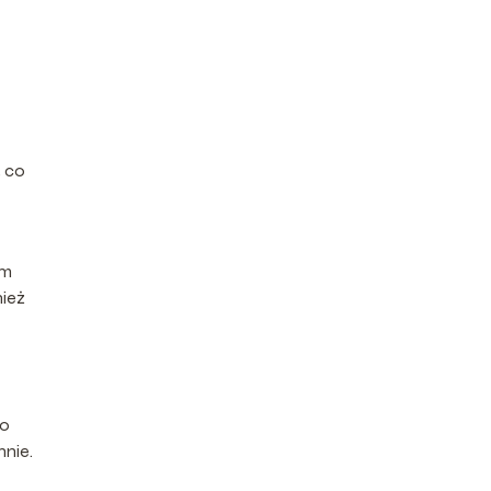
, co
em
nież
go
nnie.