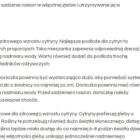
adzenie nasion w wilgotnej glebie i utrzymywanie jej w
drowego wzrostu cytryny. Najlepsze podłoże dla cytryn to
nych proporcjach. Taka mieszanka zapewnia odpowiednią drenaż
ują nadmiaru wody. Warto również dodać do podłoża trochę
składników odżywczych.
 Doniczka powinna być wystarczająco duża, aby pomieścić syst
niczki o średnicy co najmniej 20 cm. Doniczka powinna mieć rów
 nadmiaru wody. Przed sadzeniem nasion, doniczkę należy
rozwojowi chorób.
owe dla zdrowego wzrostu cytryny. Cytryny preferują gleby o
Rośliny te potrzebują również dużo światła słonecznego, dlate
oślina będzie miała dostęp do co najmniej 6-8 godzin światła dzie
j wilgotności gleby, unikając jednocześnie nadmiernego