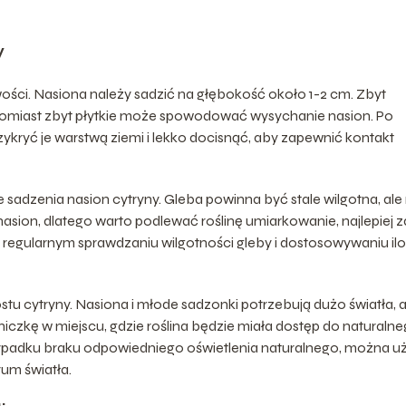
y
wości. Nasiona należy sadzić na głębokość około 1-2 cm. Zbyt
atomiast zbyt płytkie może spowodować wysychanie nasion. Po
zykryć je warstwą ziemi i lekko docisnąć, aby zapewnić kontakt
adzenia nasion cytryny. Gleba powinna być stale wilgotna, ale 
sion, dlatego warto podlewać roślinę umiarkowanie, najlepiej z
egularnym sprawdzaniu wilgotności gleby i dostosowywaniu ilo
tu cytryny. Nasiona i młode sadzonki potrzebują dużo światła, 
oniczkę w miejscu, gdzie roślina będzie miała dostęp do naturaln
zypadku braku odpowiedniego oświetlenia naturalnego, można u
rum światła.