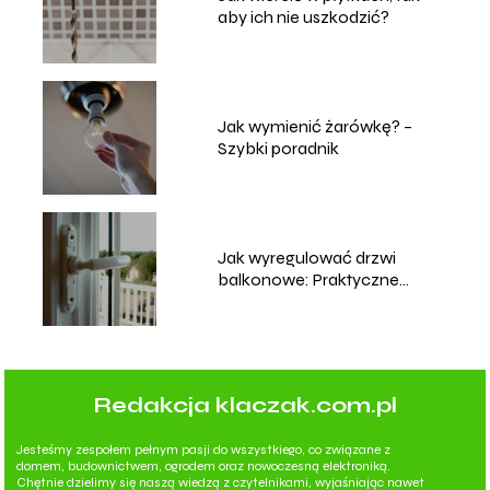
aby ich nie uszkodzić?
Jak wymienić żarówkę? –
Szybki poradnik
Jak wyregulować drzwi
balkonowe: Praktyczne
porady
Redakcja klaczak.com.pl
Jesteśmy zespołem pełnym pasji do wszystkiego, co związane z
domem, budownictwem, ogrodem oraz nowoczesną elektroniką.
Chętnie dzielimy się naszą wiedzą z czytelnikami, wyjaśniając nawet