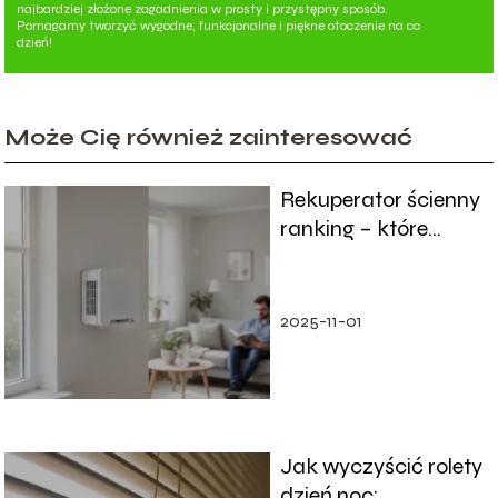
najbardziej złożone zagadnienia w prosty i przystępny sposób.
Pomagamy tworzyć wygodne, funkcjonalne i piękne otoczenie na co
dzień!
Może Cię również zainteresować
Rekuperator ścienny
ranking – które
modele są najlepsze?
2025-11-01
Jak wyczyścić rolety
dzień noc: