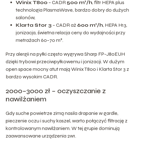
Winix T800
– CADR
500 m³/h
, filtr HEPA plus
technologia PlasmaWave, bardzo dobry do dużych
salonów,
Klarta Stor 3
– CADR aż
600 m³/h
, HEPA H13,
jonizacja, świetna relacja ceny do wydajności przy
metrażach 60–70 m².
Przy alergii na pyłki często wygrywa Sharp FP-J80EUH
dzięki trybowi przeciwpyłkowemu i jonizacji. W dużym
open space mocny atut mają Winix T800 i Klarta Stor 3 z
bardzo wysokim CADR.
2000–3000 zł – oczyszczanie z
nawilżaniem
Gdy suche powietrze zimą nasila drapanie w gardle,
pieczenie oczu i suchy kaszel, warto połączyć filtrację z
kontrolowanym nawilżaniem. W tej grupie dominują
zaawansowane urządzenia 2w1.