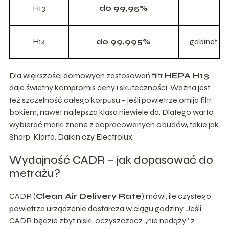
H13
do 99,95%
H14
do 99,995%
gabinet le
Dla większości domowych zastosowań filtr
HEPA H13
daje świetny kompromis ceny i skuteczności. Ważna jest
też szczelność całego korpusu – jeśli powietrze omija filtr
bokiem, nawet najlepsza klasa niewiele da. Dlatego warto
wybierać marki znane z dopracowanych obudów, takie jak
Sharp, Klarta, Daikin czy Electrolux.
Wydajność CADR – jak dopasować do
metrażu?
CADR (
Clean Air Delivery Rate
) mówi, ile czystego
powietrza urządzenie dostarcza w ciągu godziny. Jeśli
CADR będzie zbyt niski, oczyszczacz „nie nadąży” z