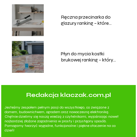
Ręczna przecinarka do
glazury ranking – które
modele wybrać?
Płyn do mycia kostki
brukowej ranking – który
wybrać?
Redakcja klaczak.com.pl
Jesteśmy zespołem pełnym pasji do wszystkiego, co związane z
domem, budownictwem, ogrodem oraz nowoczesną elektroniką.
Chętnie dzielimy się naszą wiedzą z czytelnikami, wyjaśniając nawet
najbardziej złożone zagadnienia w prosty i przystępny sposób.
Pomagamy tworzyć wygodne, funkcjonalne i piękne otoczenie na co
dzień!