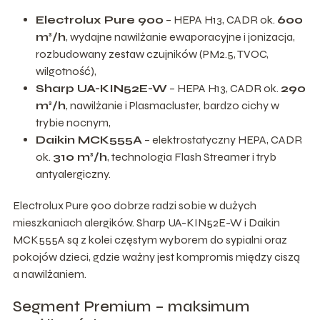
Electrolux Pure 900
– HEPA H13, CADR ok.
600
m³/h
, wydajne nawilżanie ewaporacyjne i jonizacja,
rozbudowany zestaw czujników (PM2.5, TVOC,
wilgotność),
Sharp UA-KIN52E-W
– HEPA H13, CADR ok.
290
m³/h
, nawilżanie i Plasmacluster, bardzo cichy w
trybie nocnym,
Daikin MCK555A
– elektrostatyczny HEPA, CADR
ok.
310 m³/h
, technologia Flash Streamer i tryb
antyalergiczny.
Electrolux Pure 900 dobrze radzi sobie w dużych
mieszkaniach alergików. Sharp UA-KIN52E-W i Daikin
MCK555A są z kolei częstym wyborem do sypialni oraz
pokojów dzieci, gdzie ważny jest kompromis między ciszą
a nawilżaniem.
Segment Premium – maksimum