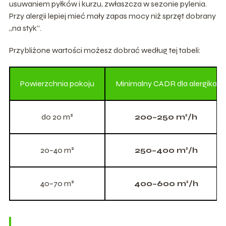
usuwaniem pyłków i kurzu, zwłaszcza w sezonie pylenia.
Przy alergii lepiej mieć mały zapas mocy niż sprzęt dobrany
„na styk”.
Przybliżone wartości możesz dobrać według tej tabeli:
Powierzchnia pokoju
Minimalny CADR dla alergika
do 20 m²
200–250 m³/h
20–40 m²
250–400 m³/h
40–70 m²
400–600 m³/h