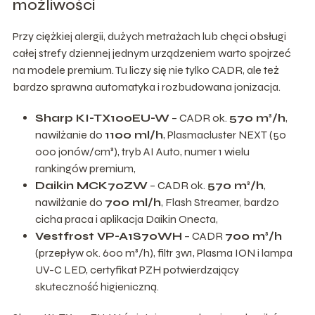
możliwości
Przy ciężkiej alergii, dużych metrażach lub chęci obsługi
całej strefy dziennej jednym urządzeniem warto spojrzeć
na modele premium. Tu liczy się nie tylko CADR, ale też
bardzo sprawna automatyka i rozbudowana jonizacja.
Sharp KI-TX100EU-W
– CADR ok.
570 m³/h
,
nawilżanie do
1100 ml/h
, Plasmacluster NEXT (50
000 jonów/cm³), tryb AI Auto, numer 1 wielu
rankingów premium,
Daikin MCK70ZW
– CADR ok.
570 m³/h
,
nawilżanie do
700 ml/h
, Flash Streamer, bardzo
cicha praca i aplikacja Daikin Onecta,
Vestfrost VP-A1S70WH
– CADR
700 m³/h
(przepływ ok. 600 m³/h), filtr 3w1, Plasma ION i lampa
UV-C LED, certyfikat PZH potwierdzający
skuteczność higieniczną.