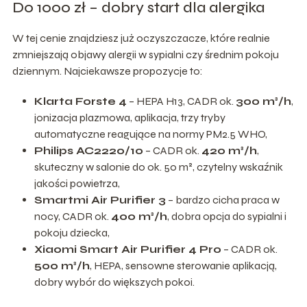
Do 1000 zł – dobry start dla alergika
W tej cenie znajdziesz już oczyszczacze, które realnie
zmniejszają objawy alergii w sypialni czy średnim pokoju
dziennym. Najciekawsze propozycje to:
Klarta Forste 4
– HEPA H13, CADR ok.
300 m³/h
,
jonizacja plazmowa, aplikacja, trzy tryby
automatyczne reagujące na normy PM2.5 WHO,
Philips AC2220/10
– CADR ok.
420 m³/h
,
skuteczny w salonie do ok. 50 m², czytelny wskaźnik
jakości powietrza,
Smartmi Air Purifier 3
– bardzo cicha praca w
nocy, CADR ok.
400 m³/h
, dobra opcja do sypialni i
pokoju dziecka,
Xiaomi Smart Air Purifier 4 Pro
– CADR ok.
500 m³/h
, HEPA, sensowne sterowanie aplikacją,
dobry wybór do większych pokoi.