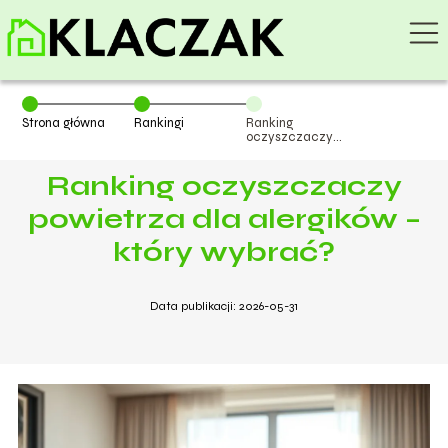
Strona główna
Rankingi
Ranking
oczyszczaczy
powietrza dla
alergików –
Ranking oczyszczaczy
który wybrać?
powietrza dla alergików –
który wybrać?
Data publikacji: 2026-05-31