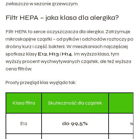
zwłaszcza w sezonie grzewczym.
Filtr HEPA – jaka klasa dla alergika?
Filtr HEPA to serce oczyszczacza dla alergika. Zatrzymuje
mikroskopijne cząstki – od pyłków i odchodów roztoczy po
drobny kurz i część bakterii. W mieszkaniach najczęściej
spotkasz klasy
E12
,
H13
i
H14
. Im wyższa klasa, tym
wyższy procent wychwytywanych cząstek, ale też wyższa
cena filtrów.
Prosty przegląd klas wygląda tak:
Klasa filtra
Skuteczność dla cząstek
E12
do 99,5%
wię