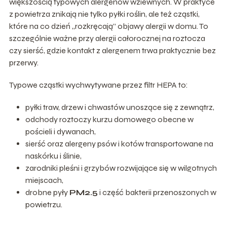
większością typowych alergenów wziewnych. W praktyce
z powietrza znikają nie tylko pyłki roślin, ale też cząstki,
które na co dzień „rozkręcają” objawy alergii w domu. To
szczególnie ważne przy alergii całorocznej na roztocza
czy sierść, gdzie kontakt z alergenem trwa praktycznie bez
przerwy.
Typowe cząstki wychwytywane przez filtr HEPA to:
pyłki traw, drzew i chwastów unoszące się z zewnątrz,
odchody roztoczy kurzu domowego obecne w
pościeli i dywanach,
sierść oraz alergeny psów i kotów transportowane na
naskórku i ślinie,
zarodniki pleśni i grzybów rozwijające się w wilgotnych
miejscach,
drobne pyły
PM2.5
i część bakterii przenoszonych w
powietrzu.