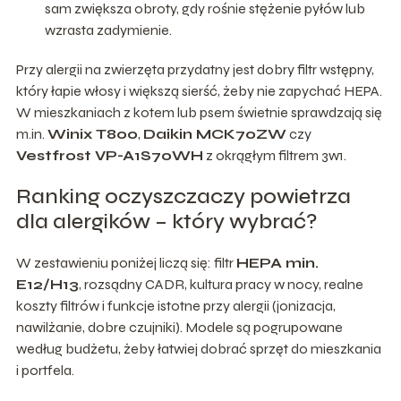
sam zwiększa obroty, gdy rośnie stężenie pyłów lub
wzrasta zadymienie.
Przy alergii na zwierzęta przydatny jest dobry filtr wstępny,
który łapie włosy i większą sierść, żeby nie zapychać HEPA.
W mieszkaniach z kotem lub psem świetnie sprawdzają się
m.in.
Winix T800
,
Daikin MCK70ZW
czy
Vestfrost VP-A1S70WH
z okrągłym filtrem 3w1.
Ranking oczyszczaczy powietrza
dla alergików – który wybrać?
W zestawieniu poniżej liczą się: filtr
HEPA min.
E12/H13
, rozsądny CADR, kultura pracy w nocy, realne
koszty filtrów i funkcje istotne przy alergii (jonizacja,
nawilżanie, dobre czujniki). Modele są pogrupowane
według budżetu, żeby łatwiej dobrać sprzęt do mieszkania
i portfela.