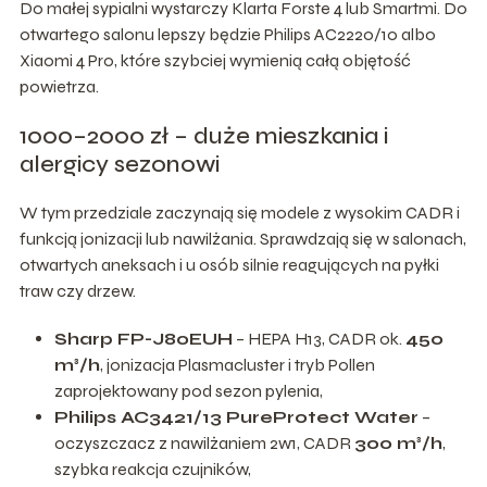
Do małej sypialni wystarczy Klarta Forste 4 lub Smartmi. Do
otwartego salonu lepszy będzie Philips AC2220/10 albo
Xiaomi 4 Pro, które szybciej wymienią całą objętość
powietrza.
1000–2000 zł – duże mieszkania i
alergicy sezonowi
W tym przedziale zaczynają się modele z wysokim CADR i
funkcją jonizacji lub nawilżania. Sprawdzają się w salonach,
otwartych aneksach i u osób silnie reagujących na pyłki
traw czy drzew.
Sharp FP-J80EUH
– HEPA H13, CADR ok.
450
m³/h
, jonizacja Plasmacluster i tryb Pollen
zaprojektowany pod sezon pylenia,
Philips AC3421/13 PureProtect Water
–
oczyszczacz z nawilżaniem 2w1, CADR
300 m³/h
,
szybka reakcja czujników,