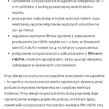
ustawienie oczyszczacza w sypialni w odległości ok. 1–
2 m od łóżka, z wolną przestrzenią wokół wlotu i
wylotu,
praca przez całą dobę w trybie auto lub niskim, a po
wietrzeniu ręczne włączenie wyższych obrotów na
20–30 minut,
regularna wymiana filtrów zgodnie z zaleceniami
producenta (w HEPA zwykle co 1–2 lata, w Sharpach
serii KC/UA/KI nawet co 4–10 lat przy czyszczeniu),
połączenie oczyszczacza z odkurzaczem z
filtrem
HEPA
i mokrym sprzątaniem, żeby usunąć alergeny
zalegające w dywanach i na meblach.
Przy alergii na roztocza szczególne znaczenie ma sypialnia
– tu oprócz oczyszczacza warto ograniczyć dywany, prać
pościel w wysokiej temperaturze i częściej wietrzyć
materac. Przy alergii na psa lub kota dużą poprawę daje
ograniczenie wstępu pupila do pokoju, w którym śpisz,
nawet jeśli oczyszczacz ma bardzo wydajny filtr HEPA H13.