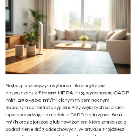
Najbezpieczniejszym wyborem dla alergika jest
oczyszczacz z
filtrem HEPA H13
, wydajnością
CADR
min. 250–300 m³/h
i cichym trybem nocnym
dobranym do metrażu sypialni. Przy większych salonach
lepiej sprawdzają się modele o CADR rzędu
400–600
m³/h
oraz z jonizacją lub nawilżaniem, które zmniejszają
podrażnienie dróg oddechowych. W artykule znajdziesz