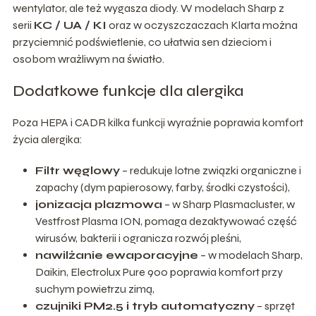
wentylator, ale też wygasza diody. W modelach Sharp z
serii
KC / UA / KI
oraz w oczyszczaczach Klarta można
przyciemnić podświetlenie, co ułatwia sen dzieciom i
osobom wrażliwym na światło.
Dodatkowe funkcje dla alergika
Poza HEPA i CADR kilka funkcji wyraźnie poprawia komfort
życia alergika:
Filtr węglowy
– redukuje lotne związki organiczne i
zapachy (dym papierosowy, farby, środki czystości),
jonizacja plazmowa
– w Sharp Plasmacluster, w
Vestfrost Plasma ION, pomaga dezaktywować część
wirusów, bakterii i ogranicza rozwój pleśni,
nawilżanie ewaporacyjne
– w modelach Sharp,
Daikin, Electrolux Pure 900 poprawia komfort przy
suchym powietrzu zimą,
czujniki PM2.5 i tryb automatyczny
– sprzęt