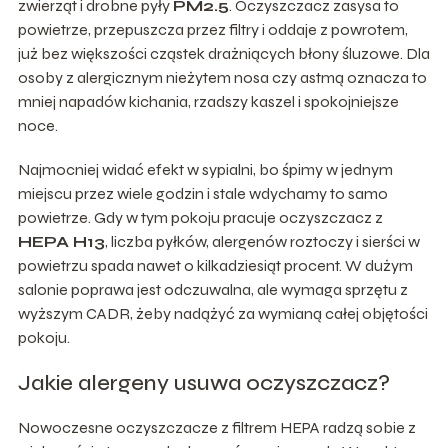
zwierząt i drobne pyły
PM2.5
. Oczyszczacz zasysa to
powietrze, przepuszcza przez filtry i oddaje z powrotem,
już bez większości cząstek drażniących błony śluzowe. Dla
osoby z alergicznym nieżytem nosa czy astmą oznacza to
mniej napadów kichania, rzadszy kaszel i spokojniejsze
noce.
Najmocniej widać efekt w sypialni, bo śpimy w jednym
miejscu przez wiele godzin i stale wdychamy to samo
powietrze. Gdy w tym pokoju pracuje oczyszczacz z
HEPA H13
, liczba pyłków, alergenów roztoczy i sierści w
powietrzu spada nawet o kilkadziesiąt procent. W dużym
salonie poprawa jest odczuwalna, ale wymaga sprzętu z
wyższym CADR, żeby nadążyć za wymianą całej objętości
pokoju.
Jakie alergeny usuwa oczyszczacz?
Nowoczesne oczyszczacze z filtrem HEPA radzą sobie z