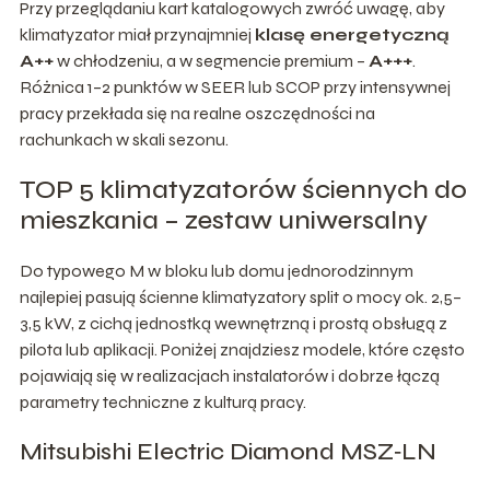
Przy przeglądaniu kart katalogowych zwróć uwagę, aby
klimatyzator miał przynajmniej
klasę energetyczną
A++
w chłodzeniu, a w segmencie premium –
A+++
.
Różnica 1–2 punktów w SEER lub SCOP przy intensywnej
pracy przekłada się na realne oszczędności na
rachunkach w skali sezonu.
TOP 5 klimatyzatorów ściennych do
mieszkania – zestaw uniwersalny
Do typowego M w bloku lub domu jednorodzinnym
najlepiej pasują ścienne klimatyzatory split o mocy ok. 2,5–
3,5 kW, z cichą jednostką wewnętrzną i prostą obsługą z
pilota lub aplikacji. Poniżej znajdziesz modele, które często
pojawiają się w realizacjach instalatorów i dobrze łączą
parametry techniczne z kulturą pracy.
Mitsubishi Electric Diamond MSZ‑LN