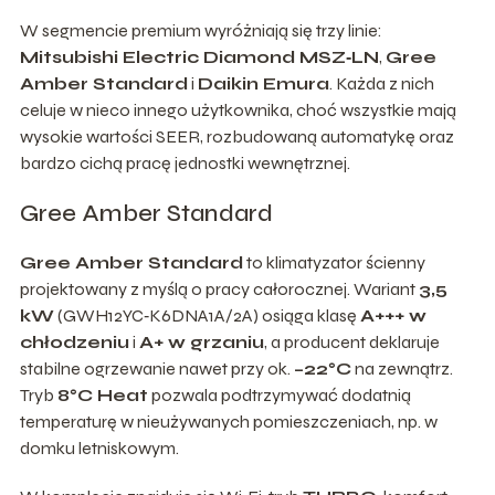
W segmencie premium wyróżniają się trzy linie:
Mitsubishi Electric Diamond MSZ‑LN
,
Gree
Amber Standard
i
Daikin Emura
. Każda z nich
celuje w nieco innego użytkownika, choć wszystkie mają
wysokie wartości SEER, rozbudowaną automatykę oraz
bardzo cichą pracę jednostki wewnętrznej.
Gree Amber Standard
Gree Amber Standard
to klimatyzator ścienny
projektowany z myślą o pracy całorocznej. Wariant
3,5
kW
(GWH12YC‑K6DNA1A/2A) osiąga klasę
A+++ w
chłodzeniu
i
A+ w grzaniu
, a producent deklaruje
stabilne ogrzewanie nawet przy ok.
–22°C
na zewnątrz.
Tryb
8°C Heat
pozwala podtrzymywać dodatnią
temperaturę w nieużywanych pomieszczeniach, np. w
domku letniskowym.