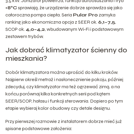
3,5 kW. Jonizator powietrza, funkcja autoosuszania i tryb
+
8°C
sprawiają, że urządzenie dobrze sprawdza się jako
całoroczna pompa ciepła. Seria
Pular Pro
zamyka
ranking jako ekonomiczna opcja z SEER ok.
6,1–7,5
,
SCOP ok.
4,0–4,2
, wbudowanym Wi‑Fi i podstawowym
zestawem trybów.
Jak dobrać klimatyzator ścienny do
mieszkania?
Dobór klimatyzatora można uprościć do kilku kroków.
Najpierw określ metraż i nasłonecznienie pokoju, później
zdecyduj, czy klimatyzator ma też ogrzewać zimą, a na
końcu porównaj kilka konkretnych serii pod kątem
SEER/SCOP, hałasu i funkcji sterowania. Dopiero po tym
etapie wybieraj kolor obudowy czy detale designu.
Przy pierwszej rozmowie z instalatorem dobrze mieć już
spisane podstawowe założenia: