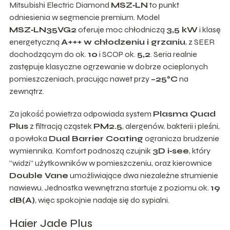
Mitsubishi Electric Diamond
MSZ‑LN
to punkt
odniesienia w segmencie premium. Model
MSZ‑LN35VG2
oferuje moc chłodniczą
3,5 kW
i klasę
energetyczną
A+++ w chłodzeniu i grzaniu
, z SEER
dochodzącym do ok.
10
i SCOP ok.
5,2
. Seria realnie
zastępuje klasyczne ogrzewanie w dobrze ocieplonych
pomieszczeniach, pracując nawet przy
–25°C
na
zewnątrz.
Za jakość powietrza odpowiada system
Plasma Quad
Plus
z filtracją cząstek
PM2.5
, alergenów, bakterii i pleśni,
a powłoka
Dual Barrier Coating
ogranicza brudzenie
wymiennika. Komfort podnoszą czujnik
3D i‑see
, który
“widzi” użytkowników w pomieszczeniu, oraz kierownice
Double Vane
umożliwiające dwa niezależne strumienie
nawiewu. Jednostka wewnętrzna startuje z poziomu ok.
19
dB(A)
, więc spokojnie nadaje się do sypialni.
Haier Jade Plus