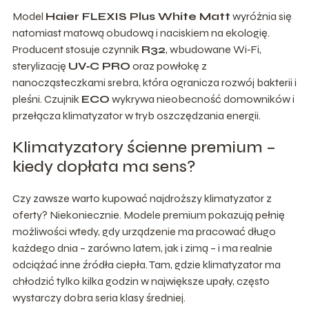
Model
Haier FLEXIS Plus White Matt
wyróżnia się
natomiast matową obudową i naciskiem na ekologię.
Producent stosuje czynnik
R32
, wbudowane Wi‑Fi,
sterylizację
UV‑C PRO
oraz powłokę z
nanocząsteczkami srebra, która ogranicza rozwój bakterii i
pleśni. Czujnik
ECO
wykrywa nieobecność domowników i
przełącza klimatyzator w tryb oszczędzania energii.
Klimatyzatory ścienne premium –
kiedy dopłata ma sens?
Czy zawsze warto kupować najdroższy klimatyzator z
oferty? Niekoniecznie. Modele premium pokazują pełnię
możliwości wtedy, gdy urządzenie ma pracować długo
każdego dnia – zarówno latem, jak i zimą – i ma realnie
odciążać inne źródła ciepła. Tam, gdzie klimatyzator ma
chłodzić tylko kilka godzin w największe upały, często
wystarczy dobra seria klasy średniej.