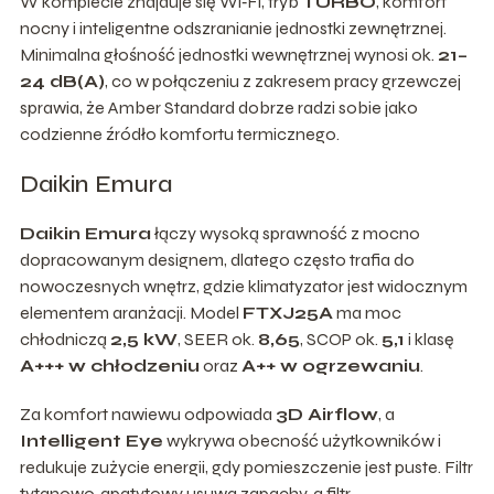
W komplecie znajduje się Wi‑Fi, tryb
TURBO
, komfort
nocny i inteligentne odszranianie jednostki zewnętrznej.
Minimalna głośność jednostki wewnętrznej wynosi ok.
21–
24 dB(A)
, co w połączeniu z zakresem pracy grzewczej
sprawia, że Amber Standard dobrze radzi sobie jako
codzienne źródło komfortu termicznego.
Daikin Emura
Daikin Emura
łączy wysoką sprawność z mocno
dopracowanym designem, dlatego często trafia do
nowoczesnych wnętrz, gdzie klimatyzator jest widocznym
elementem aranżacji. Model
FTXJ25A
ma moc
chłodniczą
2,5 kW
, SEER ok.
8,65
, SCOP ok.
5,1
i klasę
A+++ w chłodzeniu
oraz
A++ w ogrzewaniu
.
Za komfort nawiewu odpowiada
3D Airflow
, a
Intelligent Eye
wykrywa obecność użytkowników i
redukuje zużycie energii, gdy pomieszczenie jest puste. Filtr
tytanowo‑apatytowy usuwa zapachy, a filtr