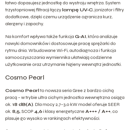
łatwo dopasujesz jednostkę do wystroju wnętrza. System
trzystopniowej filtracji łączy
lampę UV‑C
, jonizator i filtry
dodatkowe, dzięki czemu urządzenie ogranicza kurz,
alergeny i zapachy.
Na komfort wpływa także funkcja
G‑AI
, która analizuje
nawyki domowników i dostosowuje pracę sprężarki do
rytmu dnia. Wbudowane Wi‑Fi, autodiagnoza i funkcja
samooczyszczania wymiennika ułatwiają codzienne
użytkowanie oraz utrzymanie higieny wewnątrz jednostki.
Cosmo Pearl
Cosmo Pearl
to nowsza seria Gree z bardzo cichą
pracą – w trybie ultra cichym jednostka wewnętrzna osiąga
ok.
18 dB(A)
. Dla mocy 2,7–3,0 kW model oferuje SEER
ok.
8,5
, SCOP
4,6
i klasy energetyczne
A+++ / A++
, co
plasuje go wysoko w rankingach efektywności.