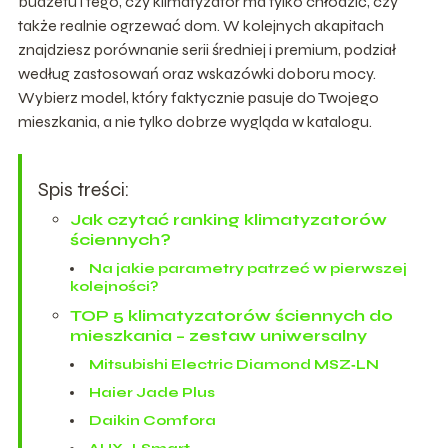
budżetu i tego, czy klimatyzator ma tylko chłodzić, czy
także realnie ogrzewać dom. W kolejnych akapitach
znajdziesz porównanie serii średniej i premium, podział
według zastosowań oraz wskazówki doboru mocy.
Wybierz model, który faktycznie pasuje do Twojego
mieszkania, a nie tylko dobrze wygląda w katalogu.
Spis treści:
Jak czytać ranking klimatyzatorów
ściennych?
Na jakie parametry patrzeć w pierwszej
kolejności?
TOP 5 klimatyzatorów ściennych do
mieszkania – zestaw uniwersalny
Mitsubishi Electric Diamond MSZ‑LN
Haier Jade Plus
Daikin Comfora