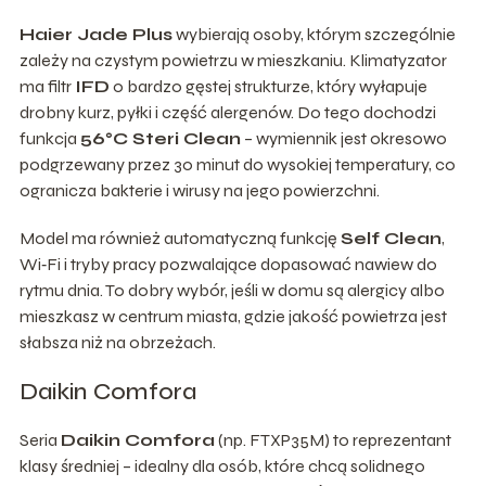
Haier Jade Plus
wybierają osoby, którym szczególnie
zależy na czystym powietrzu w mieszkaniu. Klimatyzator
ma filtr
IFD
o bardzo gęstej strukturze, który wyłapuje
drobny kurz, pyłki i część alergenów. Do tego dochodzi
funkcja
56°C Steri Clean
– wymiennik jest okresowo
podgrzewany przez 30 minut do wysokiej temperatury, co
ogranicza bakterie i wirusy na jego powierzchni.
Model ma również automatyczną funkcję
Self Clean
,
Wi‑Fi i tryby pracy pozwalające dopasować nawiew do
rytmu dnia. To dobry wybór, jeśli w domu są alergicy albo
mieszkasz w centrum miasta, gdzie jakość powietrza jest
słabsza niż na obrzeżach.
Daikin Comfora
Seria
Daikin Comfora
(np. FTXP35M) to reprezentant
klasy średniej – idealny dla osób, które chcą solidnego