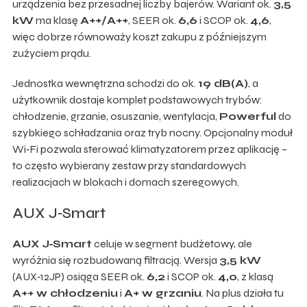
urządzenia bez przesadnej liczby bajerów. Wariant ok.
3,5
kW
ma klasę
A++/A++
, SEER ok.
6,6
i SCOP ok.
4,6
,
więc dobrze równoważy koszt zakupu z późniejszym
zużyciem prądu.
Jednostka wewnętrzna schodzi do ok.
19 dB(A)
, a
użytkownik dostaje komplet podstawowych trybów:
chłodzenie, grzanie, osuszanie, wentylacja,
Powerful
do
szybkiego schładzania oraz tryb nocny. Opcjonalny moduł
Wi‑Fi pozwala sterować klimatyzatorem przez aplikację –
to często wybierany zestaw przy standardowych
realizacjach w blokach i domach szeregowych.
AUX J‑Smart
AUX J‑Smart
celuje w segment budżetowy, ale
wyróżnia się rozbudowaną filtracją. Wersja
3,5 kW
(AUX‑12JP) osiąga SEER ok.
6,2
i SCOP ok.
4,0
, z klasą
A++ w chłodzeniu
i
A+ w grzaniu
. Na plus działa tu