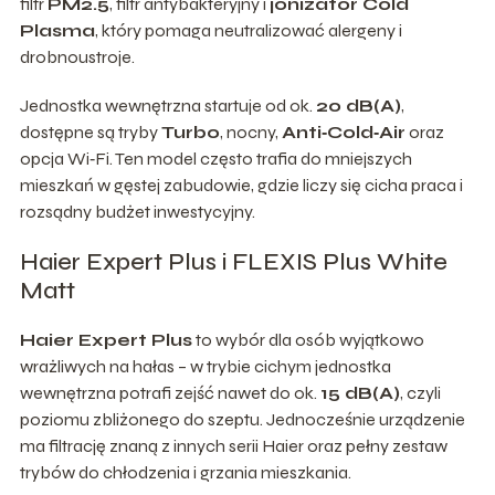
filtr
PM2.5
, filtr antybakteryjny i
jonizator Cold
Plasma
, który pomaga neutralizować alergeny i
drobnoustroje.
Jednostka wewnętrzna startuje od ok.
20 dB(A)
,
dostępne są tryby
Turbo
, nocny,
Anti‑Cold‑Air
oraz
opcja Wi‑Fi. Ten model często trafia do mniejszych
mieszkań w gęstej zabudowie, gdzie liczy się cicha praca i
rozsądny budżet inwestycyjny.
Haier Expert Plus i FLEXIS Plus White
Matt
Haier Expert Plus
to wybór dla osób wyjątkowo
wrażliwych na hałas – w trybie cichym jednostka
wewnętrzna potrafi zejść nawet do ok.
15 dB(A)
, czyli
poziomu zbliżonego do szeptu. Jednocześnie urządzenie
ma filtrację znaną z innych serii Haier oraz pełny zestaw
trybów do chłodzenia i grzania mieszkania.