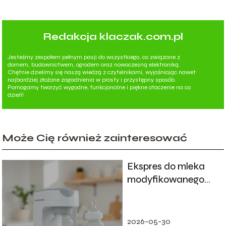
Redakcja klaczak.com.pl
Jesteśmy zespołem pełnym pasji do wszystkiego, co związane z
domem, budownictwem, ogrodem oraz nowoczesną elektroniką.
Chętnie dzielimy się naszą wiedzą z czytelnikami, wyjaśniając nawet
najbardziej złożone zagadnienia w prosty i przystępny sposób.
Pomagamy tworzyć wygodne, funkcjonalne i piękne otoczenie na co
dzień!
Może Cię również zainteresować
Ekspres do mleka
modyfikowanego
ranking – jaki
wybrać?
2026-05-30