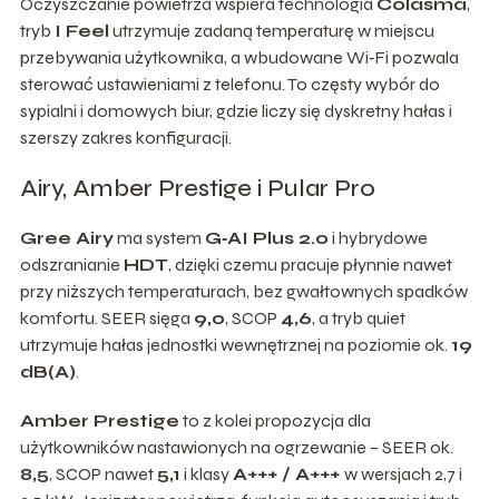
Oczyszczanie powietrza wspiera technologia
Colasma
,
tryb
I Feel
utrzymuje zadaną temperaturę w miejscu
przebywania użytkownika, a wbudowane Wi‑Fi pozwala
sterować ustawieniami z telefonu. To częsty wybór do
sypialni i domowych biur, gdzie liczy się dyskretny hałas i
szerszy zakres konfiguracji.
Airy, Amber Prestige i Pular Pro
Gree Airy
ma system
G‑AI Plus 2.0
i hybrydowe
odszranianie
HDT
, dzięki czemu pracuje płynnie nawet
przy niższych temperaturach, bez gwałtownych spadków
komfortu. SEER sięga
9,0
, SCOP
4,6
, a tryb quiet
utrzymuje hałas jednostki wewnętrznej na poziomie ok.
19
dB(A)
.
Amber Prestige
to z kolei propozycja dla
użytkowników nastawionych na ogrzewanie – SEER ok.
8,5
, SCOP nawet
5,1
i klasy
A+++ / A+++
w wersjach 2,7 i