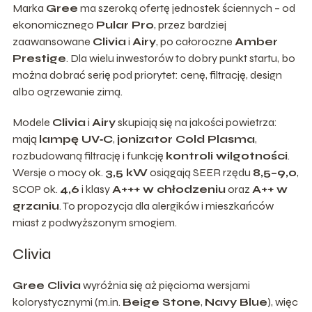
Marka
Gree
ma szeroką ofertę jednostek ściennych – od
ekonomicznego
Pular Pro
, przez bardziej
zaawansowane
Clivia
i
Airy
, po całoroczne
Amber
Prestige
. Dla wielu inwestorów to dobry punkt startu, bo
można dobrać serię pod priorytet: cenę, filtrację, design
albo ogrzewanie zimą.
Modele
Clivia
i
Airy
skupiają się na jakości powietrza:
mają
lampę UV‑C
,
jonizator Cold Plasma
,
rozbudowaną filtrację i funkcję
kontroli wilgotności
.
Wersje o mocy ok.
3,5 kW
osiągają SEER rzędu
8,5–9,0
,
SCOP ok.
4,6
i klasy
A+++ w chłodzeniu
oraz
A++ w
grzaniu
. To propozycja dla alergików i mieszkańców
miast z podwyższonym smogiem.
Clivia
Gree Clivia
wyróżnia się aż pięcioma wersjami
kolorystycznymi (m.in.
Beige Stone
,
Navy Blue
), więc