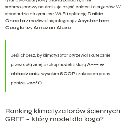
srebrno‑jonowy neutralizuje część bakterii i alergenów. W
standardzie otrzymujesz Wi‑Fi i aplikację
Daikin
Onecta
z możliwością integracji z
Asystentem
Google
czy
Amazon Alexa
.
Jeśli chcesz, by klimatyzator ogrzewał skutecznie
przez całą zimę, szukaj modeli z klasą
A+++ w
chłodzeniu
, wysokim
SCOP
i zakresem pracy
poniżej
–20°C
.
Ranking klimatyzatorów ściennych
GREE – który model dla kogo?