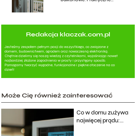
porady
Redakcja klaczak.com.pl
Jesteśmy zespołem pełnym pasji do wszystkiego, co związane z
domem, budownictwem, ogrodem oraz nowoczesną elektroniką.
Chętnie dzielimy się naszą wiedzą z czytelnikami, wyjaśniając nawet
najbardziej złożone zagadnienia w prosty i przystępny sposób.
Pomagamy tworzyć wygodne, funkcjonalne i piękne otoczenie na co
dzień!
Może Cię również zainteresować
Co w domu zużywa
najwięcej prądu:
Analiza zużycia