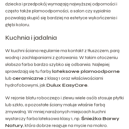
dziecka i przedpokój wymagają najwyższej odporności i
często także plamoodporności, a salon czy sypialnia
pozwalają skupić się bardziej na estetyce wykończenia i
głębi koloru.
Kuchnia i jadalnia
W kuchni ściana regularnie ma kontakt z tłuszczem, parą
wodną i zachlapaniami z gotowania. W takim otoczeniu
słabsza farba bardzo szybko się odbarwia. Najlepiej
sprawdzają się tu farby
lateksowe plamoodporne
lub
ceramiczne
z klasą 1 oraz właściwościami
hydrofobowymi, jak
Dulux EasyCare
.
W rejonie blatu roboczego i zlewu wiele osób stosuje płytki
lub szkło, a pozostałe ściany maluje właśnie farbą
zmywalną. W mniej narażonych miejscach kuchni
wystarczy farba lateksowa klasy 1, np.
Śnieżka Barwy
Natury
, która dobrze reaguje na mycie na mokro.