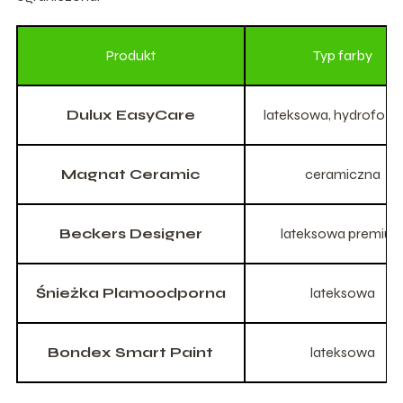
Produkt
Typ farby
Dulux EasyCare
lateksowa, hydrofob
Magnat Ceramic
ceramiczna
Beckers Designer
lateksowa premiu
Śnieżka Plamoodporna
lateksowa
Bondex Smart Paint
lateksowa