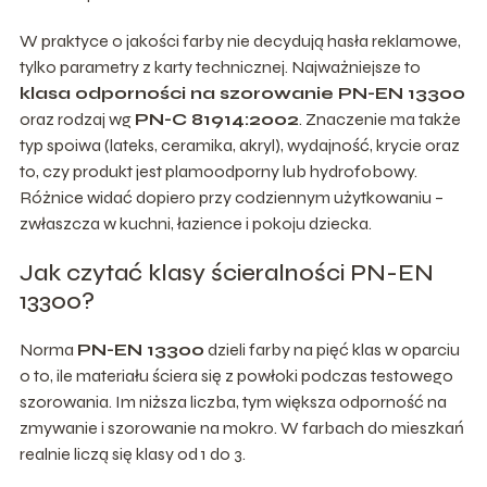
W praktyce o jakości farby nie decydują hasła reklamowe,
tylko parametry z karty technicznej. Najważniejsze to
klasa odporności na szorowanie PN-EN 13300
oraz rodzaj wg
PN-C 81914:2002
. Znaczenie ma także
typ spoiwa (lateks, ceramika, akryl), wydajność, krycie oraz
to, czy produkt jest plamoodporny lub hydrofobowy.
Różnice widać dopiero przy codziennym użytkowaniu –
zwłaszcza w kuchni, łazience i pokoju dziecka.
Jak czytać klasy ścieralności PN-EN
13300?
Norma
PN-EN 13300
dzieli farby na pięć klas w oparciu
o to, ile materiału ściera się z powłoki podczas testowego
szorowania. Im niższa liczba, tym większa odporność na
zmywanie i szorowanie na mokro. W farbach do mieszkań
realnie liczą się klasy od 1 do 3.