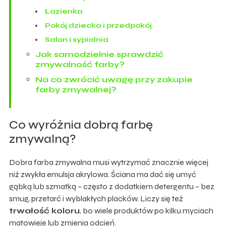
Łazienka
Pokój dziecka i przedpokój
Salon i sypialnia
Jak samodzielnie sprawdzić
zmywalność farby?
Na co zwrócić uwagę przy zakupie
farby zmywalnej?
Co wyróżnia dobrą farbę
zmywalną?
Dobra farba zmywalna musi wytrzymać znacznie więcej
niż zwykła emulsja akrylowa. Ściana ma dać się umyć
gąbką lub szmatką – często z dodatkiem detergentu – bez
smug, przetarć i wyblakłych placków. Liczy się też
trwałość koloru
, bo wiele produktów po kilku myciach
matowieje lub zmienia odcień.