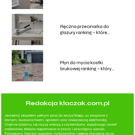
Ręczna przecinarka do
glazury ranking – które
modele wybrać?
Płyn do mycia kostki
brukowej ranking – który
wybrać?
Redakcja klaczak.com.pl
Jesteśmy zespołem pełnym pasji do wszystkiego, co związane z
domem, budownictwem, ogrodem oraz nowoczesną elektroniką.
Chętnie dzielimy się naszą wiedzą z czytelnikami, wyjaśniając nawet
najbardziej złożone zagadnienia w prosty i przystępny sposób.
Pomagamy tworzyć wygodne, funkcjonalne i piękne otoczenie na co