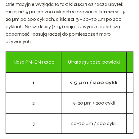
Orientacyjnie wygląda to tak:
klasa 1
oznacza ubytek
mniej niż 5 μm po 200 cyklach szorowania,
klasa 2
– 5–
20 μm po 200 cyklach, a
klasa 3
– 20–70 μm po 200
cyklach. Niższe klasy (4 i 5) mają już wyraźnie słabszą
odporność i pasują raczej do pomieszczeń mało
używanych.
Klasa PN-EN 13300
Utrata grubości powłoki
1
< 5 μm / 200 cykli
ku
2
5–20 μm / 200 cykli
3
20–70 μm / 200 cykli