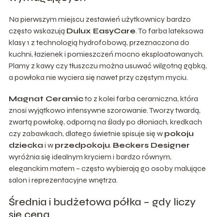
Na pierwszym miejscu zestawień użytkownicy bardzo
często wskazują
Dulux EasyCare
. To farba lateksowa
klasy 1 z technologią hydrofobową, przeznaczona do
kuchni, łazienek i pomieszczeń mocno eksploatowanych.
Plamy z kawy czy tłuszczu można usuwać wilgotną gąbką,
a powłoka nie wyciera się nawet przy częstym myciu.
Magnat Ceramic
to z kolei farba ceramiczna, która
znosi wyjątkowo intensywne szorowanie. Tworzy twardą,
zwartą powłokę, odporną na ślady po dłoniach, kredkach
czy zabawkach, dlatego świetnie spisuje się w
pokoju
dziecka
i w
przedpokoju
.
Beckers Designer
wyróżnia się idealnym kryciem i bardzo równym,
eleganckim matem – często wybierają go osoby malujące
salon i reprezentacyjne wnętrza.
Średnia i budżetowa półka – gdy liczy
się cena