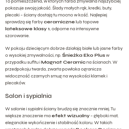
To pomieszczenia, w których farba zmywalna najszybciej
pokazuje swoją jakość. Ślady małych rąk, kredki, buty,
plecaki – ściany dostają tu mocno w kość. Najlepiej
sprawdzą się farby
ceramiczne
lub topowe
lateksowe klasy 1
, odporne na intensywne
szorowanie.
W pokoju dziecięcym dobrze działają białe lub jasne farby
o wysokiej zmywalności, np.
Śnieżka Eko Plus
w
przypadku sufitu i
Magnat Ceramic
na ścianach. W
przedpokoju twarda, zwarta powłoka ogranicza
widoczność czarnych smug na wysokości klamek i
plecaków.
Salon i sypialnia
W salonie i sypialni ściany brudzą się znacznie mniej. Tu
większe znaczenie ma
efekt wizualny
– głęboki mat,
eleganckie wykończenie i stabilność koloru. W takich