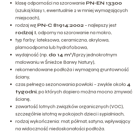
klasę odporności na szorowanie
PN-EN 13300
(szukaj klasy 1, ewentualnie 2 w mniej wymagających
miejscach),
rodzaj wg
PN-C 81914:2002
– najlepszy jest
rodzaj I
, odporny na szorowanie na mokro,
typ farby: lateksowa, ceramiczna, akrylowa,
plamoodporna lub hydrofobowa,
wydajność (np.
do 14 m²/l
przy jednokrotnym
malowaniu w Śnieżce Barwy Natury),
rekomendowane podłoża i wymaganą gruntowność
ściany,
czas pełnego sezonowania powłoki – zwykle około
4
tygodni
, po których dopiero można mocno zmywać
ścianę,
zawartość lotnych związków organicznych (VOC),
szczególnie istotną w pokojach dzieci i sypialniach,
rodzaj wykończenia: mat, półmat, satyna, wpływający
na widoczność niedoskonałości podłoża.