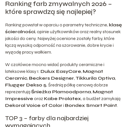
Ranking farb zmywalnych 2026 –
które sprawdzą się najlepiej?
Ranking powstał w oparciu o parametry techniczne,
klasę
ścieralności
, opinie użytkowników oraz realny stosunek
jakości do ceny. Najwyżej ocenione zostały farby, które
łączą wysoką odporność na szorowanie, dobre krycie i
wygodę pracy wałkiem.
W czołówce mocno widać produkty ceramiczne i
lateksowe klasy 1:
Dulux EasyCare
,
Magnat
Ceramic
,
Beckers Designer
,
Tikkurila Optiva
,
Flugger Dekso 5
. Średnią półkę cenową dobrze
reprezentują
Śnieżka Plamoodporna
,
Magnat
Impressive
oraz
Kabe Prolatex
, a budżet zamykają
Dekoral Voice of Color
i
Bondex Smart Paint
.
TOP 3 – farby dla najbardziej
wymagających