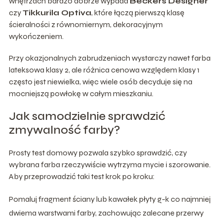
wnętrzach bardzo dobrze wypada
Beckers Designer
czy
Tikkurila Optiva
, które łączą pierwszą klasę
ścieralności z równomiernym, dekoracyjnym
wykończeniem.
Przy okazjonalnych zabrudzeniach wystarczy nawet farba
lateksowa klasy 2, ale różnica cenowa względem klasy 1
często jest niewielka, więc wiele osób decyduje się na
mocniejszą powłokę w całym mieszkaniu.
Jak samodzielnie sprawdzić
zmywalność farby?
Prosty test domowy pozwala szybko sprawdzić, czy
wybrana farba rzeczywiście wytrzyma mycie i szorowanie.
Aby przeprowadzić taki test krok po kroku:
Pomaluj fragment ściany lub kawałek płyty g-k co najmniej
dwiema warstwami farby, zachowując zalecane przerwy