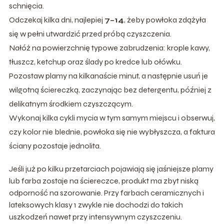
schnięcia.
Odczekaj kilka dni, najlepiej
7–14
, żeby powłoka zdążyła
się w pełni utwardzić przed próbą czyszczenia.
Nałóż na powierzchnię typowe zabrudzenia: krople kawy,
tłuszcz, ketchup oraz ślady po kredce lub ołówku.
Pozostaw plamy na kilkanaście minut, a następnie usuń je
wilgotną ściereczką, zaczynając bez detergentu, później z
delikatnym środkiem czyszczącym.
Wykonaj kilka cykli mycia w tym samym miejscu i obserwuj,
czy kolor nie blednie, powłoka się nie wybłyszcza, a faktura
ściany pozostaje jednolita.
Jeśli już po kilku przetarciach pojawiają się jaśniejsze plamy
lub farba zostaje na ściereczce, produkt ma zbyt niską
odporność na szorowanie. Przy farbach ceramicznych i
lateksowych klasy 1 zwykle nie dochodzi do takich
uszkodzeń nawet przy intensywnym czyszczeniu.