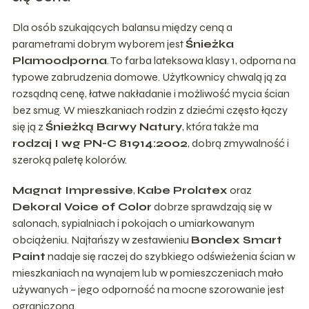
Dla osób szukających balansu między ceną a
parametrami dobrym wyborem jest
Śnieżka
Plamoodporna
. To farba lateksowa klasy 1, odporna na
typowe zabrudzenia domowe. Użytkownicy chwalą ją za
rozsądną cenę, łatwe nakładanie i możliwość mycia ścian
bez smug. W mieszkaniach rodzin z dziećmi często łączy
się ją z
Śnieżką Barwy Natury
, która także ma
rodzaj I wg PN-C 81914:2002
, dobrą zmywalność i
szeroką paletę kolorów.
Magnat Impressive
,
Kabe Prolatex
oraz
Dekoral Voice of Color
dobrze sprawdzają się w
salonach, sypialniach i pokojach o umiarkowanym
obciążeniu. Najtańszy w zestawieniu
Bondex Smart
Paint
nadaje się raczej do szybkiego odświeżenia ścian w
mieszkaniach na wynajem lub w pomieszczeniach mało
używanych – jego odporność na mocne szorowanie jest
ograniczona.