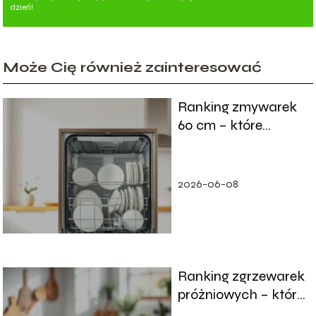
dzień!
Może Cię również zainteresować
Ranking zmywarek
60 cm – które
modele warto kupić?
2026-06-08
Ranking zgrzewarek
próżniowych – które
modele wybrać?