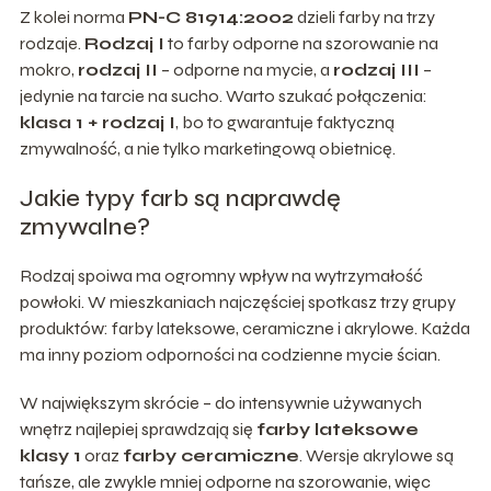
Z kolei norma
PN-C 81914:2002
dzieli farby na trzy
rodzaje.
Rodzaj I
to farby odporne na szorowanie na
mokro,
rodzaj II
– odporne na mycie, a
rodzaj III
–
jedynie na tarcie na sucho. Warto szukać połączenia:
klasa 1 + rodzaj I
, bo to gwarantuje faktyczną
zmywalność, a nie tylko marketingową obietnicę.
Jakie typy farb są naprawdę
zmywalne?
Rodzaj spoiwa ma ogromny wpływ na wytrzymałość
powłoki. W mieszkaniach najczęściej spotkasz trzy grupy
produktów: farby lateksowe, ceramiczne i akrylowe. Każda
ma inny poziom odporności na codzienne mycie ścian.
W największym skrócie – do intensywnie używanych
wnętrz najlepiej sprawdzają się
farby lateksowe
klasy 1
oraz
farby ceramiczne
. Wersje akrylowe są
tańsze, ale zwykle mniej odporne na szorowanie, więc