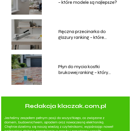
– które modele są najlepsze?
Ręczna przecinarka do
glazury ranking – które
modele wybrać?
Płyn do mycia kostki
brukowej ranking – który
wybrać?
Redakcja klaczak.com.pl
Jesteśmy zespołem pełnym pasji do wszystkiego, co związane z
domem, budownictwem, ogrodem oraz nowoczesną elektroniką.
Chętnie dzielimy się naszą wiedzą z czytelnikami, wyjaśniając nawet