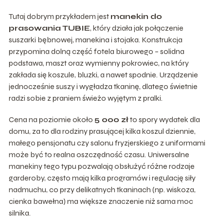
Tutaj dobrym przykładem jest
manekin do
prasowania TUBIE
, który działa jak połączenie
suszarki bębnowej, manekina i stojaka. Konstrukcja
przypomina dolną część fotela biurowego – solidna
podstawa, maszt oraz wymienny pokrowiec, na który
zakłada się koszule, bluzki, a nawet spodnie. Urządzenie
jednocześnie suszy i wygładza tkaninę, dlatego świetnie
radzi sobie z praniem świeżo wyjętym z pralki.
Cena na poziomie około
5 000 zł
to spory wydatek dla
domu, za to dla rodziny prasującej kilka koszul dziennie,
małego pensjonatu czy salonu fryzjerskiego z uniformami
może być to realna oszczędność czasu. Uniwersalne
manekiny tego typu pozwalają obsłużyć różne rodzaje
garderoby, często mają kilka programów i regulację siły
nadmuchu, co przy delikatnych tkaninach (np. wiskoza,
cienka bawełna) ma większe znaczenie niż sama moc
silnika.