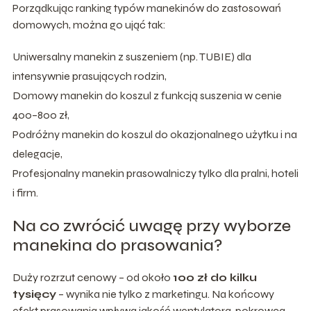
Porządkując ranking typów manekinów do zastosowań
domowych, można go ująć tak:
Uniwersalny manekin z suszeniem (np. TUBIE) dla
intensywnie prasujących rodzin,
Domowy manekin do koszul z funkcją suszenia w cenie
400–800 zł,
Podróżny manekin do koszul do okazjonalnego użytku i na
delegacje,
Profesjonalny manekin prasowalniczy tylko dla pralni, hoteli
i firm.
Na co zwrócić uwagę przy wyborze
manekina do prasowania?
Duży rozrzut cenowy – od około
100 zł do kilku
tysięcy
– wynika nie tylko z marketingu. Na końcowy
efekt prasowania wpływa jakość wentylatora, pokrowca,