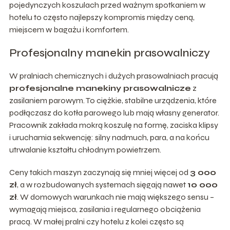
pojedynczych koszulach przed ważnym spotkaniem w
hotelu to często najlepszy kompromis między ceną,
miejscem w bagażu i komfortem.
Profesjonalny manekin prasowalniczy
W pralniach chemicznych i dużych prasowalniach pracują
profesjonalne manekiny prasowalnicze
z
zasilaniem parowym. To ciężkie, stabilne urządzenia, które
podłączasz do kotła parowego lub mają własny generator.
Pracownik zakłada mokrą koszulę na formę, zaciska klipsy
i uruchamia sekwencję: silny nadmuch, para, a na końcu
utrwalanie kształtu chłodnym powietrzem.
Ceny takich maszyn zaczynają się mniej więcej od
3 000
zł
, a w rozbudowanych systemach sięgają nawet
10 000
zł
. W domowych warunkach nie mają większego sensu –
wymagają miejsca, zasilania i regularnego obciążenia
pracą. W małej pralni czy hotelu z kolei często są