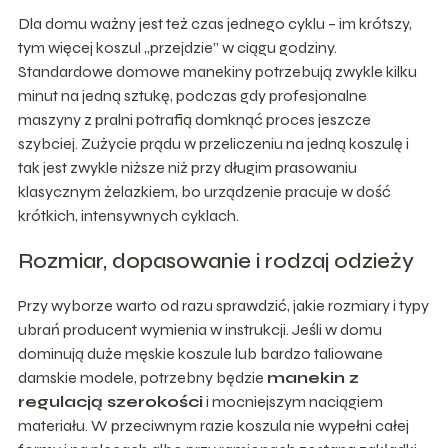
Dla domu ważny jest też czas jednego cyklu – im krótszy,
tym więcej koszul „przejdzie” w ciągu godziny.
Standardowe domowe manekiny potrzebują zwykle kilku
minut na jedną sztukę, podczas gdy profesjonalne
maszyny z pralni potrafią domknąć proces jeszcze
szybciej. Zużycie prądu w przeliczeniu na jedną koszulę i
tak jest zwykle niższe niż przy długim prasowaniu
klasycznym żelazkiem, bo urządzenie pracuje w dość
krótkich, intensywnych cyklach.
Rozmiar, dopasowanie i rodzaj odzieży
Przy wyborze warto od razu sprawdzić, jakie rozmiary i typy
ubrań producent wymienia w instrukcji. Jeśli w domu
dominują duże męskie koszule lub bardzo taliowane
damskie modele, potrzebny będzie
manekin z
regulacją szerokości
i mocniejszym naciągiem
materiału. W przeciwnym razie koszula nie wypełni całej