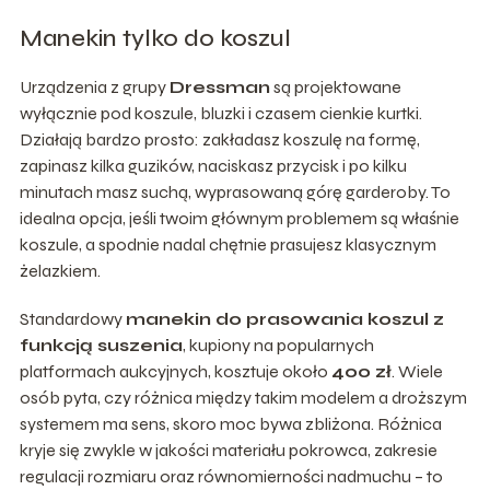
Manekin tylko do koszul
Urządzenia z grupy
Dressman
są projektowane
wyłącznie pod koszule, bluzki i czasem cienkie kurtki.
Działają bardzo prosto: zakładasz koszulę na formę,
zapinasz kilka guzików, naciskasz przycisk i po kilku
minutach masz suchą, wyprasowaną górę garderoby. To
idealna opcja, jeśli twoim głównym problemem są właśnie
koszule, a spodnie nadal chętnie prasujesz klasycznym
żelazkiem.
Standardowy
manekin do prasowania koszul z
funkcją suszenia
, kupiony na popularnych
platformach aukcyjnych, kosztuje około
400 zł
. Wiele
osób pyta, czy różnica między takim modelem a droższym
systemem ma sens, skoro moc bywa zbliżona. Różnica
kryje się zwykle w jakości materiału pokrowca, zakresie
regulacji rozmiaru oraz równomierności nadmuchu – to