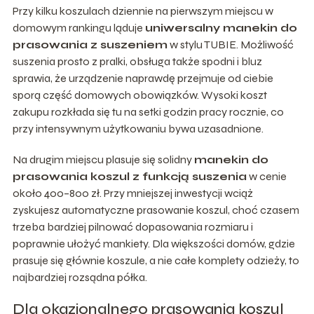
Przy kilku koszulach dziennie na pierwszym miejscu w
domowym rankingu ląduje
uniwersalny manekin do
prasowania z suszeniem
w stylu TUBIE. Możliwość
suszenia prosto z pralki, obsługa także spodni i bluz
sprawia, że urządzenie naprawdę przejmuje od ciebie
sporą część domowych obowiązków. Wysoki koszt
zakupu rozkłada się tu na setki godzin pracy rocznie, co
przy intensywnym użytkowaniu bywa uzasadnione.
Na drugim miejscu plasuje się solidny
manekin do
prasowania koszul z funkcją suszenia
w cenie
około 400–800 zł. Przy mniejszej inwestycji wciąż
zyskujesz automatyczne prasowanie koszul, choć czasem
trzeba bardziej pilnować dopasowania rozmiaru i
poprawnie ułożyć mankiety. Dla większości domów, gdzie
prasuje się głównie koszule, a nie całe komplety odzieży, to
najbardziej rozsądna półka.
Dla okazjonalnego prasowania koszul