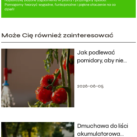
najbardziej złożone zagadnienia w prosty i przystępny sposób.
Pomagamy tworzyć wygodne, funkcjonalne i piękne otoczenie na co
dzień!
Może Cię również zainteresować
Jak podlewać
pomidory, aby nie
uschły?
2026-06-05
Dmuchawa do liści
akumulatorowa