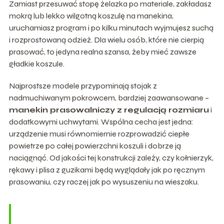
Zamiast przesuwać stopę żelazka po materiale, zakładasz
mokrą lub lekko wilgotną koszulę na manekina,
uruchamiasz program i po kilku minutach wyjmujesz suchą
i rozprostowaną odzież. Dla wielu osób, które nie cierpią
prasować, to jedyna realna szansa, żeby mieć zawsze
gładkie koszule.
Najprostsze modele przypominają stojak z
nadmuchiwanym pokrowcem, bardziej zaawansowane –
manekin prasowalniczy z regulacją rozmiaru
i
dodatkowymi uchwytami. Wspólna cecha jest jedna:
urządzenie musi równomiernie rozprowadzić ciepłe
powietrze po całej powierzchni koszuli i dobrze ją
naciągnąć. Od jakości tej konstrukcji zależy, czy kołnierzyk,
rękawy i plisa z guzikami będą wyglądały jak po ręcznym
prasowaniu, czy raczej jak po wysuszeniu na wieszaku.