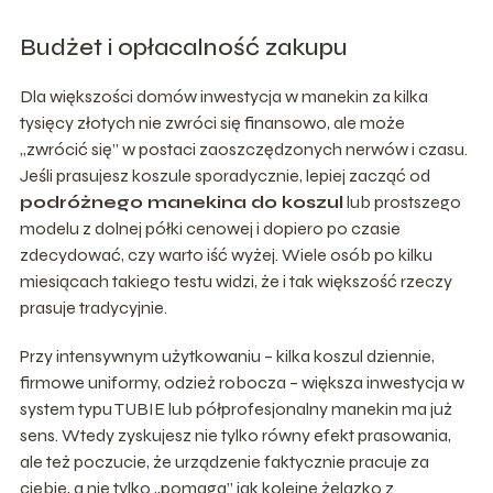
Budżet i opłacalność zakupu
Dla większości domów inwestycja w manekin za kilka
tysięcy złotych nie zwróci się finansowo, ale może
„zwrócić się” w postaci zaoszczędzonych nerwów i czasu.
Jeśli prasujesz koszule sporadycznie, lepiej zacząć od
podróżnego manekina do koszul
lub prostszego
modelu z dolnej półki cenowej i dopiero po czasie
zdecydować, czy warto iść wyżej. Wiele osób po kilku
miesiącach takiego testu widzi, że i tak większość rzeczy
prasuje tradycyjnie.
Przy intensywnym użytkowaniu – kilka koszul dziennie,
firmowe uniformy, odzież robocza – większa inwestycja w
system typu TUBIE lub półprofesjonalny manekin ma już
sens. Wtedy zyskujesz nie tylko równy efekt prasowania,
ale też poczucie, że urządzenie faktycznie pracuje za
ciebie, a nie tylko „pomaga” jak kolejne żelazko z