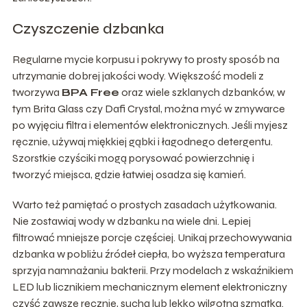
Czyszczenie dzbanka
Regularne mycie korpusu i pokrywy to prosty sposób na
utrzymanie dobrej jakości wody. Większość modeli z
tworzywa
BPA Free
oraz wiele szklanych dzbanków, w
tym Brita Glass czy Dafi Crystal, można myć w zmywarce
po wyjęciu filtra i elementów elektronicznych. Jeśli myjesz
ręcznie, używaj miękkiej gąbki i łagodnego detergentu.
Szorstkie czyściki mogą porysować powierzchnię i
tworzyć miejsca, gdzie łatwiej osadza się kamień.
Warto też pamiętać o prostych zasadach użytkowania.
Nie zostawiaj wody w dzbanku na wiele dni. Lepiej
filtrować mniejsze porcje częściej. Unikaj przechowywania
dzbanka w pobliżu źródeł ciepła, bo wyższa temperatura
sprzyja namnażaniu bakterii. Przy modelach z wskaźnikiem
LED lub licznikiem mechanicznym element elektroniczny
czyść zawsze ręcznie, suchą lub lekko wilgotną szmatką.