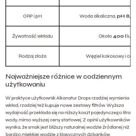
ORP i pH
Woda alkaliczna,
pH 8,5
Żywotność wkładu
Około
400 l
lub 
Rodzaj złoża
Węgiel kokosowy i cera
Najważniejsze różnice w codziennym
użytkowaniu
W praktyce użytkownik Alkanatur Drops rzadziej wymienia
wkład, rzadziej też kupuje nowe zestawy filtrów. Wyższa
wydajność przekłada się na niższy koszt pojedynczego litra
wody, mimo wyższej ceny startowej. Z opinii użytkowników
wynika, że smak jest bliższy naturalnej wodzie źródlanej niż
bardzo miękkiej wodzie z klasycznych dzbanków.