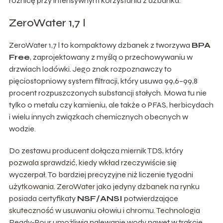
różnicę przy intensywnym korzystaniu z dzbanka.
ZeroWater 1,7 l
ZeroWater 1,7 l to kompaktowy dzbanek z tworzywa
BPA
Free
, zaprojektowany z myślą o przechowywaniu w
drzwiach lodówki. Jego znak rozpoznawczy to
pięciostopniowy system filtracji, który usuwa 99,6–99,8
procent rozpuszczonych substancji stałych. Mowa tu nie
tylko o metalu czy kamieniu, ale także o PFAS, herbicydach
i wielu innych związkach chemicznych obecnych w
wodzie.
Do zestawu producent dołącza miernik TDS, który
pozwala sprawdzić, kiedy wkład rzeczywiście się
wyczerpał. To bardziej precyzyjne niż liczenie tygodni
użytkowania. ZeroWater jako jedyny dzbanek na rynku
posiada certyfikaty
NSF/ANSI
potwierdzające
skuteczność w usuwaniu ołowiu i chromu. Technologia
Ready-Pour umożliwia nalewanie wody nawet w trakcie