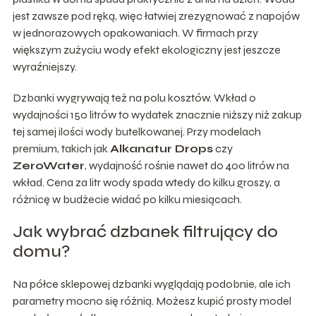
jest zawsze pod ręką, więc łatwiej zrezygnować z napojów
w jednorazowych opakowaniach. W firmach przy
większym zużyciu wody efekt ekologiczny jest jeszcze
wyraźniejszy.
Dzbanki wygrywają też na polu kosztów. Wkład o
wydajności 150 litrów to wydatek znacznie niższy niż zakup
tej samej ilości wody butelkowanej. Przy modelach
premium, takich jak
Alkanatur Drops
czy
ZeroWater
, wydajność rośnie nawet do 400 litrów na
wkład. Cena za litr wody spada wtedy do kilku groszy, a
różnicę w budżecie widać po kilku miesiącach.
Jak wybrać dzbanek filtrujący do
domu?
Na półce sklepowej dzbanki wyglądają podobnie, ale ich
parametry mocno się różnią. Możesz kupić prosty model