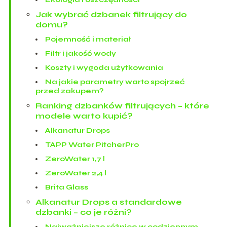
Jak wybrać dzbanek filtrujący do
domu?
Pojemność i materiał
Filtr i jakość wody
Koszty i wygoda użytkowania
Na jakie parametry warto spojrzeć
przed zakupem?
Ranking dzbanków filtrujących – które
modele warto kupić?
Alkanatur Drops
TAPP Water PitcherPro
ZeroWater 1,7 l
ZeroWater 2,4 l
Brita Glass
Alkanatur Drops a standardowe
dzbanki – co je różni?
Najważniejsze różnice w codziennym