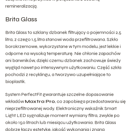
remineralizacją.
Brita Glass
Brita Glass to szklany dzbanek filtrujący o pojemności 2,5
litra, z czego 1,5 litra stanowi woda przefiltrowana. Szkło
borokrzemowe, wykorzystane w tym modelu, jest lekkie i
odporne na wysoką temperaturę. Nie chłonie zapachów
ani barwników, dzięki czemu dzbanek zachowuje świeży
wygląd nawet po intensywnym użytkowaniu. Część szkła
pochodzi z recyklingu, a tworzywo uzupełniające to
bioplastik.
System PerfectFit gwarantuje szczelne dopasowanie
wkładów
Maxtra Pro
, co zapobiega przedostawaniu się
nieprzefiltrowanej wody. Elektroniczny wskaźnik Smart
Light LED sygnalizuje moment wymiany filtra, zwykle po
około 150 litrach lub miesiącu użytkowania. Brita Glass
dobrze łączy estetykę, jakość wykonania i znaną