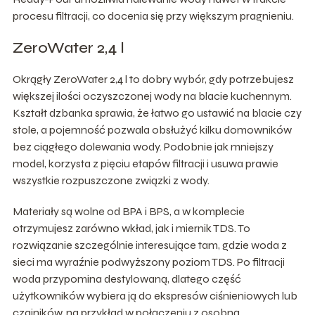
procesu filtracji, co docenia się przy większym pragnieniu.
ZeroWater 2,4 l
Okrągły ZeroWater 2,4 l to dobry wybór, gdy potrzebujesz
większej ilości oczyszczonej wody na blacie kuchennym.
Kształt dzbanka sprawia, że łatwo go ustawić na blacie czy
stole, a pojemność pozwala obsłużyć kilku domowników
bez ciągłego dolewania wody. Podobnie jak mniejszy
model, korzysta z pięciu etapów filtracji i usuwa prawie
wszystkie rozpuszczone związki z wody.
Materiały są wolne od BPA i BPS, a w komplecie
otrzymujesz zarówno wkład, jak i miernik TDS. To
rozwiązanie szczególnie interesujące tam, gdzie woda z
sieci ma wyraźnie podwyższony poziom TDS. Po filtracji
woda przypomina destylowaną, dlatego część
użytkowników wybiera ją do ekspresów ciśnieniowych lub
czajników, na przykład w połączeniu z osobną