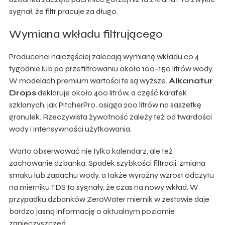
sygnał, że filtr pracuje za długo.
Wymiana wkładu filtrującego
Producenci najczęściej zalecają wymianę wkładu co 4
tygodnie lub po przefiltrowaniu około 100–150 litrów wody.
W modelach premium wartości te są wyższe.
Alkanatur
Drops
deklaruje około 400 litrów, a część karafek
szklanych, jak PitcherPro, osiąga 200 litrów na saszetkę
granulek. Rzeczywista żywotność zależy też od twardości
wody i intensywności użytkowania.
Warto obserwować nie tylko kalendarz, ale też
zachowanie dzbanka. Spadek szybkości filtracji, zmiana
smaku lub zapachu wody, a także wyraźny wzrost odczytu
na mierniku TDS to sygnały, że czas na nowy wkład. W
przypadku dzbanków ZeroWater miernik w zestawie daje
bardzo jasną informację o aktualnym poziomie
zanieczyszczeń.