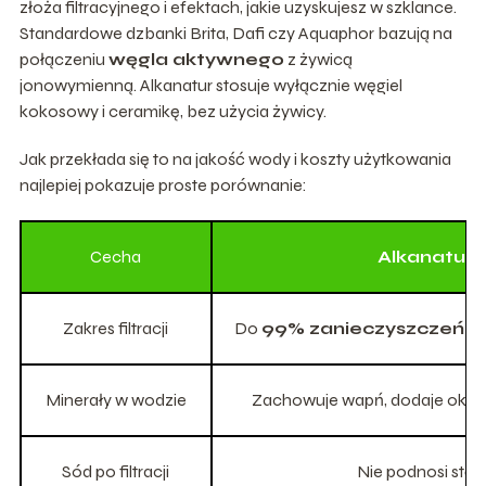
złoża filtracyjnego i efektach, jakie uzyskujesz w szklance.
Standardowe dzbanki Brita, Dafi czy Aquaphor bazują na
połączeniu
węgla aktywnego
z żywicą
jonowymienną. Alkanatur stosuje wyłącznie węgiel
kokosowy i ceramikę, bez użycia żywicy.
Jak przekłada się to na jakość wody i koszty użytkowania
najlepiej pokazuje proste porównanie:
Cecha
Alkanatur 
Zakres filtracji
Do
99% zanieczyszczeń
w t
Minerały w wodzie
Zachowuje wapń, dodaje oko
Sód po filtracji
Nie podnosi stęż