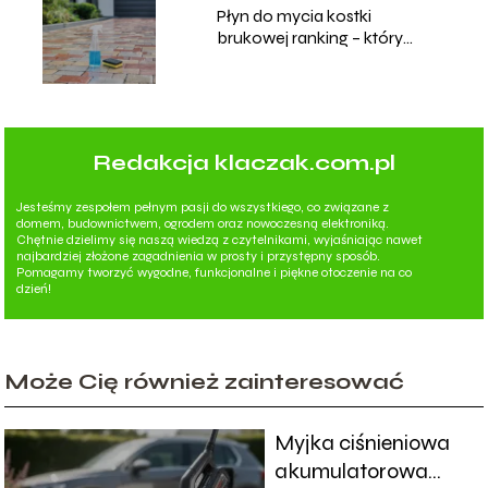
Płyn do mycia kostki
brukowej ranking – który
wybrać?
Redakcja klaczak.com.pl
Jesteśmy zespołem pełnym pasji do wszystkiego, co związane z
domem, budownictwem, ogrodem oraz nowoczesną elektroniką.
Chętnie dzielimy się naszą wiedzą z czytelnikami, wyjaśniając nawet
najbardziej złożone zagadnienia w prosty i przystępny sposób.
Pomagamy tworzyć wygodne, funkcjonalne i piękne otoczenie na co
dzień!
Może Cię również zainteresować
Myjka ciśnieniowa
akumulatorowa