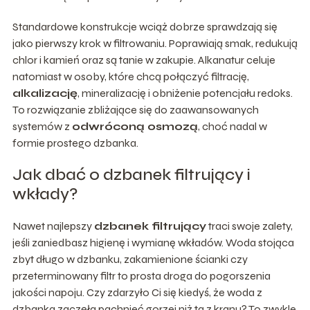
Standardowe konstrukcje wciąż dobrze sprawdzają się
jako pierwszy krok w filtrowaniu. Poprawiają smak, redukują
chlor i kamień oraz są tanie w zakupie. Alkanatur celuje
natomiast w osoby, które chcą połączyć filtrację,
alkalizację
, mineralizację i obniżenie potencjału redoks.
To rozwiązanie zbliżające się do zaawansowanych
systemów z
odwróconą osmozą
, choć nadal w
formie prostego dzbanka.
Jak dbać o dzbanek filtrujący i
wkłady?
Nawet najlepszy
dzbanek filtrujący
traci swoje zalety,
jeśli zaniedbasz higienę i wymianę wkładów. Woda stojąca
zbyt długo w dzbanku, zakamienione ścianki czy
przeterminowany filtr to prosta droga do pogorszenia
jakości napoju. Czy zdarzyło Ci się kiedyś, że woda z
dzbanka zaczęła pachnieć gorzej niż ta z kranu? To zwykle