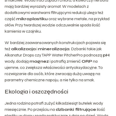
smakowe. Woda traci zapach chloru, a kawa czy herbata
mają bardziej wyrazisty aromat. W modelach z
dodatkowymi warstwami filtrującymi redukcji ulega też
część
mikroplastiku
oraz wybrane metale, na przykład
ołów. Przy twardszej wodzie odczuwalnie spada ilość
kamienia w czajniku.
W bardziej zaawansowanych konstrukcjach pojawia się
też
alkalizacja
i
mineralizacja
. Dzbanki takie jak
Alkanatur Drops czy TAPP Water PitcherPro podnoszą
pH
wody, dodają
magnez
i potrafią zmienić
ORP
na
ujemne, co zwiększa właściwości antyoksydacyjne. To
rozwiązanie dla osób, które zwracają dużą uwagę na
parametry chemiczne napoju, a nie tylko na smak.
Ekologia i oszczędności
Jedna rodzina potrafi zużyć kilkadziesiąt butelek wody
miesięcznie. Po przejściu na
dzbanki filtrujące
ilość
plastiku w domu spada praktycznie z dnia na dzień. Woda