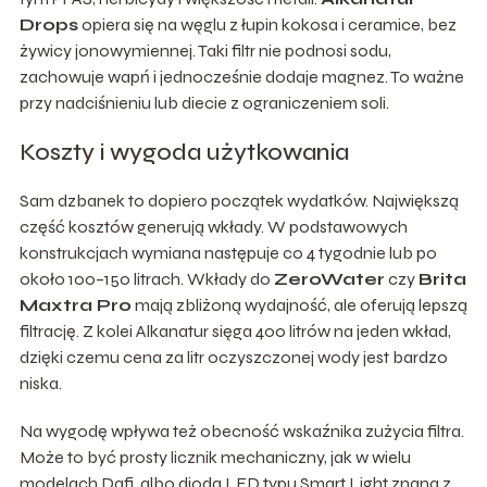
Drops
opiera się na węglu z łupin kokosa i ceramice, bez
żywicy jonowymiennej. Taki filtr nie podnosi sodu,
zachowuje wapń i jednocześnie dodaje magnez. To ważne
przy nadciśnieniu lub diecie z ograniczeniem soli.
Koszty i wygoda użytkowania
Sam dzbanek to dopiero początek wydatków. Największą
część kosztów generują wkłady. W podstawowych
konstrukcjach wymiana następuje co 4 tygodnie lub po
około 100–150 litrach. Wkłady do
ZeroWater
czy
Brita
Maxtra Pro
mają zbliżoną wydajność, ale oferują lepszą
filtrację. Z kolei Alkanatur sięga 400 litrów na jeden wkład,
dzięki czemu cena za litr oczyszczonej wody jest bardzo
niska.
Na wygodę wpływa też obecność wskaźnika zużycia filtra.
Może to być prosty licznik mechaniczny, jak w wielu
modelach Dafi, albo dioda LED typu Smart Light znana z