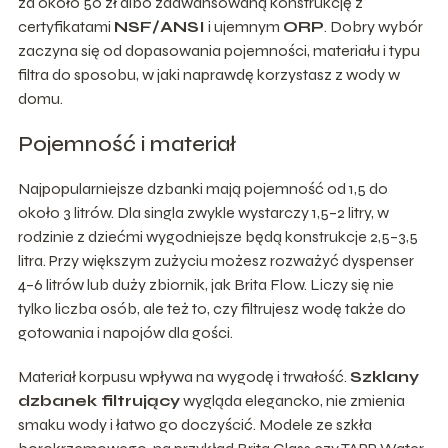
za około 50 zł albo zaawansowaną konstrukcję z
certyfikatami
NSF/ANSI
i ujemnym
ORP
. Dobry wybór
zaczyna się od dopasowania pojemności, materiału i typu
filtra do sposobu, w jaki naprawdę korzystasz z wody w
domu.
Pojemność i materiał
Najpopularniejsze dzbanki mają pojemność od 1,5 do
około 3 litrów. Dla singla zwykle wystarczy 1,5–2 litry, w
rodzinie z dziećmi wygodniejsze będą konstrukcje 2,5–3,5
litra. Przy większym zużyciu możesz rozważyć dyspenser
4–6 litrów lub duży zbiornik, jak Brita Flow. Liczy się nie
tylko liczba osób, ale też to, czy filtrujesz wodę także do
gotowania i napojów dla gości.
Materiał korpusu wpływa na wygodę i trwałość.
Szklany
dzbanek filtrujący
wygląda elegancko, nie zmienia
smaku wody i łatwo go doczyścić. Modele ze szkła