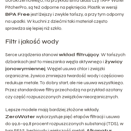
borokrzemowego, na przykład Brita Glass czy TAPP Water
PitcherPro, są też odporne na pęknięcia. Plastik w wersji
BPA Free
jest lżejszy i zwykle tańszy, a przy tym odporny
na upadki. W kuchni z dziećmi taki materiał często
sprawdza się lepiej niż szkło.
Filtr i jakość wody
Serce urządzenia stanowi
wkład filtrujący
. W tańszych
dzbankach jest to mieszanka węgla aktywnego i
żywicy
jonowymiennej
. Węgiel usuwa chlor i związki
organiczne, żywica zmniejsza twardość wody i częściowo
redukuje metale. To dobry start, ale nie usuwa wszystkiego.
Przez standardowe filtry przechodzą na przykład azotany
czy część rozpuszczonych związków nieorganicznych.
Lepsze modele mają bardziej złożone wkłady.
ZeroWater
wykorzystuje pięć etapów filtracji i usuwa
do 99,6–99,8 procent rozpuszczonych substancji (TDS), w
tym PFAS, herbicydy i większość metali.
Alkanatur