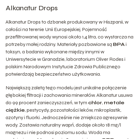
Alkanatur Drops
Alkanatur Drops to dzbanek produkowany w Hiszpanii, w
całości na terenie Unii Europejskiej. Pojemność
przefiltrowanej wody wynosi około 1,4 litra, co wystarcza na
potrzeby małej rodziny. Materiały pozbawione są
BPA
i
toksyn, a badania wykonane między innymi w
Uniwersytecie w Granadzie, laboratorium Oliver Rodes i
polskim Narodowym Instytucie Zdrowia Publicznego
potwierdzają bezpieczeństwo użytkowania.
Największą zaletą tego modelu jest unikalne połączenie
głębokiej filtracji i zachowania minerałów. Alkanatur usuwa
do 99 procent zanieczyszczeń, w tym
chlor
,
metale
ciężkie
, pestycydy, pozostałości leków, mikroplastik,
azotyny i fluorki. Jednocześnie nie zmiękcza agresywnie
wody. Zostawia naturalny wapń, dodaje około 18 mg/l
magnezu i nie podnosi poziomu sodu. Woda ma