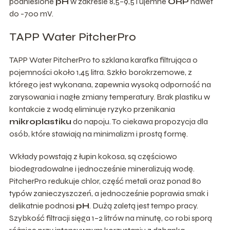
podniesione
pH
w zakresie 8,5–9,5 i ujemne
ORP
nawet
do -700 mV.
TAPP Water PitcherPro
TAPP Water PitcherPro to szklana karafka filtrująca o
pojemności około 1,45 litra. Szkło borokrzemowe, z
którego jest wykonana, zapewnia wysoką odporność na
zarysowania i nagłe zmiany temperatury. Brak plastiku w
kontakcie z wodą eliminuje ryzyko przenikania
mikroplastiku
do napoju. To ciekawa propozycja dla
osób, które stawiają na minimalizm i prostą formę.
Wkłady powstają z łupin kokosa, są częściowo
biodegradowalne i jednocześnie mineralizują wodę.
PitcherPro redukuje chlor, część metali oraz ponad 80
typów zanieczyszczeń, a jednocześnie poprawia smak i
delikatnie podnosi
pH
. Dużą zaletą jest tempo pracy.
Szybkość filtracji sięga 1–2 litrów na minutę, co robi sporą