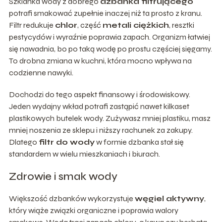
Szklanka wody z dobrego
dzbanka filtrującego
potrafi smakować zupełnie inaczej niż ta prosto z kranu.
Filtr redukuje
chlor
, część
metali ciężkich
, resztki
pestycydów i wyraźnie poprawia zapach. Organizm łatwiej
się nawadnia, bo po taką wodę po prostu częściej sięgamy.
To drobna zmiana w kuchni, która mocno wpływa na
codzienne nawyki.
Dochodzi do tego aspekt finansowy i środowiskowy.
Jeden wydajny wkład potrafi zastąpić nawet kilkaset
plastikowych butelek wody. Zużywasz mniej plastiku, masz
mniej noszenia ze sklepu i niższy rachunek za zakupy.
Dlatego
filtr do wody
w formie dzbanka stał się
standardem w wielu mieszkaniach i biurach.
Zdrowie i smak wody
Większość dzbanków wykorzystuje
węgiel aktywny
,
który wiąże związki organiczne i poprawia walory