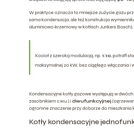
W praktyce oznacza to mniejsze zużycie gazu prz
sama kondensacja, ale też konstrukcja wymiennika
aluminiowo‑krzemowy w kotłach Junkers Bosch), j
Kocioł z szeroką modulacją, np.
1:10
, potrafi 
maksymalnej 20 kW, bez ciągłego włączania i w
Kondensacyjne kotły gazowe występują w dwóch
zasobnikiem c.w.u.) i
dwufunkcyjnej
(ogrzewani
ogromne znaczenie przy doborze do mieszkania l
Kotły kondensacyjne jednofun