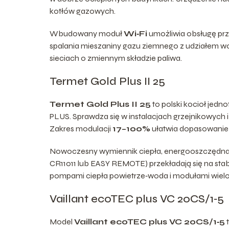
kotłów gazowych.
Wbudowany moduł
Wi‑Fi
umożliwia obsługę prz
spalania mieszaniny gazu ziemnego z udziałem 
sieciach o zmiennym składzie paliwa.
Termet Gold Plus II 25
Termet Gold Plus II 25
to polski kocioł je
PLUS. Sprawdza się w instalacjach grzejnikowych
Zakres modulacji
17–100%
ułatwia dopasowanie
Nowoczesny wymiennik ciepła, energooszczędna
CR11011 lub EASY REMOTE) przekładają się na stabi
pompami ciepła powietrze‑woda i modułami wielost
Vaillant ecoTEC plus VC 20CS/1‑5
Model
Vaillant ecoTEC plus VC 20CS/1‑5
t