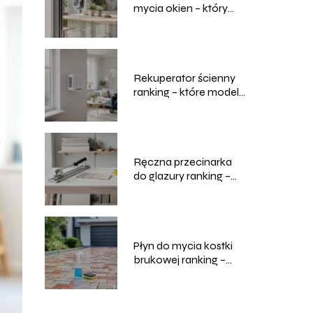
mycia okien – który
model wybrać?
Rekuperator ścienny
ranking – które modele
są najlepsze?
Ręczna przecinarka
do glazury ranking –
które modele wybrać?
Płyn do mycia kostki
brukowej ranking –
który wybrać?