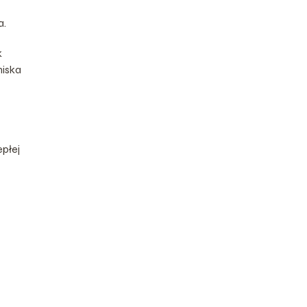
a.
k
niska
płej