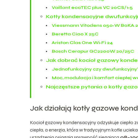
Vaillant ecoTEC plus VC 20CS/1‑5
Kotły kondensacyjne dwufunkcyjn
Viessmann Vitodens 050‑W B0KA 
Beretta Ciao X 25C
Ariston Clas One Wi‑Fi 24
Bosch Cerapur GC2200W 20/25C
Jak dobrać kocioł gazowy kond
Jednofunkcyjny czy dwufunkcyjny
Moc, modulacja i komfort ciepłej 
Najczęstsze pytania o kotły ga
Jak działają kotły gazowe kon
Kocioł gazowy kondensacyjny odzyskuje ciepło zaw
ciepła, a energia, która w tradycyjnym kotle ucie
urządzenia osiągają sprawność sięgającą
98–10