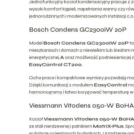
Jednofunkcyjny kocioł kondensacyjny pracuje z 
wysoki komfort kąpieli, napełniania wanny czy r
jednorodzinnych i modernizowanych instalacji c.o
Bosch Condens GC2300iW 20P
Model
Bosch Condens GC2300iW 20P
to
mieszkaniach i domach o niewielkim lub średnim
energetycznej
A
oraz możliwość podniesienia jej
EasyControl CT200
.
Cicha praca i kompaktowe wymiary pozwalają mon
Dzięki komunikacji z modułem
EasyControl
moż
harmonogramy i łatwo korygować temperaturę w
Viessmann Vitodens 050‑W B0HA
Kocioł
Viessmann Vitodens 050‑W B0HA
ze stali nierdzewnej i palnikiem
MatriX‑Plus
. Sp
w dobrze ocieplonych budynkach. Urządzenie nadaj