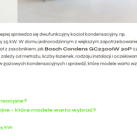
lepiej sprawdza się dwufunkcyjny kocioł kondensacyjny, np.
y 25 kW. W domu jednorodzinnym z większym zapotrzebowan
oł z zasobnikiem, jak
Bosch Condens GC2300iW 20P
c
zależy od metrażu, liczby łazienek, rodzaju instalacji i oczekiwan
tłów gazowych kondensacyjnych i sprawdź, które modele warto wz
ensacyjne?
yjne – które modele warto wybrać?
25 kW