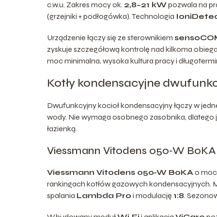
c.w.u. Zakres mocy ok.
2,8–21 kW
pozwala na p
(grzejniki + podłogówka). Technologia
IoniDete
Urządzenie łączy się ze sterownikiem
sensoCO
zyskuje szczegółową kontrolę nad kilkoma obiegami
moc minimalna, wysoka kultura pracy i długoter
Kotły kondensacyjne dwufunkcy
Dwufunkcyjny kocioł kondensacyjny łączy w jedn
wody. Nie wymaga osobnego zasobnika, dlatego 
łazienką.
Viessmann Vitodens 050‑W B0KA
Viessmann Vitodens 050‑W B0KA
o mocy
rankingach kotłów gazowych kondensacyjnych. 
spalania
Lambda Pro
i modulację
1:8
. Sezono
Wbudowany moduł
Wi‑Fi
i aplikacja
ViCare
poz