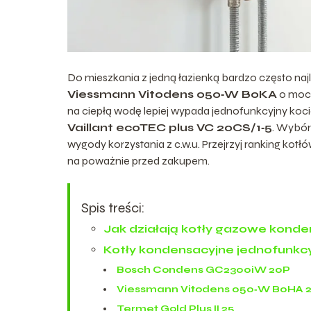
Do mieszkania z jedną łazienką bardzo często naj
Viessmann Vitodens 050‑W B0KA
o moc
na ciepłą wodę lepiej wypada jednofunkcyjny koci
Vaillant ecoTEC plus VC 20CS/1‑5
. Wybór 
wygody korzystania z c.w.u. Przejrzyj ranking ko
na poważnie przed zakupem.
Spis treści:
Jak działają kotły gazowe kond
Kotły kondensacyjne jednofunkc
Bosch Condens GC2300iW 20P
Viessmann Vitodens 050‑W B0HA 
Termet Gold Plus II 25