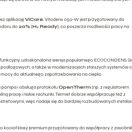
ez aplikację
ViCare
. Vitodens 050‑W jest przygotowany do
wodoru do
20%
(
H₂ Ready
), co poszerza możliwości pracy na
dnofunkcyjny, udoskonalona wersja popularnego ECOCONDENS 
 i podłogowych, a także w modernizacjach starszych systemów c
 mocy do aktualnego zapotrzebowania na ciepło.
 pompa i obsługa protokołu
OpenTherm
(np. z regulatorem
lną pracę i niskie rachunki. Termet dobrze współpracuje też z
refowymi, więc nadaje się do bardziej rozbudowanych instalacj
o kocioł klasy premium przygotowany do współpracy z zasobni