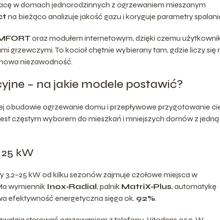
racę w domach jednorodzinnych z ogrzewaniem mieszanym
ct
na bieżąco analizuje jakość gazu i koryguje parametry spalani
MFORT
oraz modułem internetowym, dzięki czemu użytkowni
 grzewczymi. To kocioł chętnie wybierany tam, gdzie liczy się 
minowa niezawodność.
jne – na jakie modele postawić?
ej obudowie ogrzewanie domu i przepływowe przygotowanie cie
jest częstym wyborem do mieszkań i mniejszych domów z jedną
 25 kW
 3,2–25 kW od kilku sezonów zajmuje czołowe miejsca w
Ma wymiennik
Inox‑Radial
, palnik
MatriX‑Plus
, automatykę
wa efektywność energetyczna sięga ok.
92%
.
walają sterować ogrzewaniem z telefonu. Vitodens 050‑W