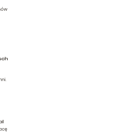
omów
sch
ni.
al
racę