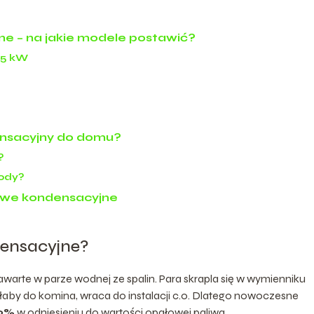
e – na jakie modele postawić?
25 kW
ensacyjny do domu?
?
wody?
zowe kondensacyjne
densacyjne?
arte w parze wodnej ze spalin. Para skrapla się w wymienniku
kałaby do komina, wraca do instalacji c.o. Dlatego nowoczesne
9%
w odniesieniu do wartości opałowej paliwa.