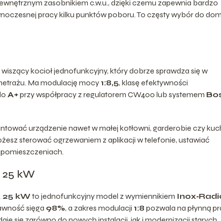
zewnętrznym zasobnikiem c.w.u., dzięki czemu zapewnia bardzo
ównoczesnej pracy kilku punktów poboru. To częsty wybór do d
.
 wiszący kocioł jednofunkcyjny, który dobrze sprawdza się w
 metrażu. Ma modulację mocy
1:8,5
, klasę efektywności
 do
A+
przy współpracy z regulatorem CW400 lub systemem
Bo
tować urządzenie nawet w małej kotłowni, garderobie czy kuch
esz sterować ogrzewaniem z aplikacji w telefonie, ustawiać
 pomieszczeniach.
 25 kW
 25 kW
to jednofunkcyjny model z wymiennikiem
Inox‑Radi
rawność sięga
98%
, a zakres modulacji
1:8
pozwala na płynną p
e się zarówno do nowych instalacji, jak i modernizacji starych