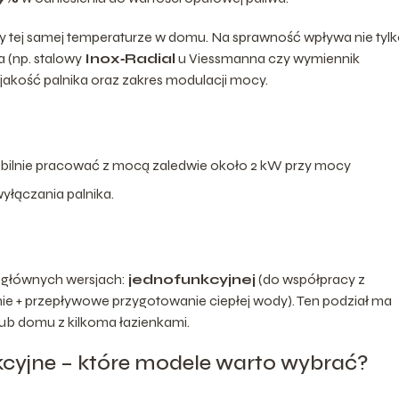
y tej samej temperaturze w domu. Na sprawność wpływa nie tyl
 (np. stalowy
Inox‑Radial
u Viessmanna czy wymiennik
akość palnika oraz zakres modulacji mocy.
stabilnie pracować z mocą zaledwie około 2 kW przy mocy
yłączania palnika.
 głównych wersjach:
jednofunkcyjnej
(do współpracy z
e + przepływowe przygotowanie ciepłej wody). Ten podział ma
ub domu z kilkoma łazienkami.
kcyjne – które modele warto wybrać?