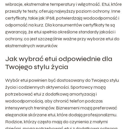
wibracje, ekstremalne temperatury i wilgotność. Etui, które
przeszły te testy, oferują najwyższy poziom ochrony. Inne
certyfikaty, takie jak IP68, potwierdzają wodoodporność i
odporność na kurz. Dla konsumentów certyfikaty te są
gwarancją, że etui spełnia określone standardy jakości i
ochrony, co jest szczególnie ważne przy wyborze etui do
ekstremalnych warunków.
Jak wybrać etui odpowiednie dla
Twojego stylu życia
Wybór etui powinien być dostosowany do Twojego stylu
życia i codziennych aktywności. Sportowcy mogą
potrzebować etui z dodatkową amortyzacją i
wodoodpornością, aby chronić telefon podczas
intensywnych treningów. Biznesmeni mogą preferować
eleganckie skórzane etui, które dodają profesjonalizmu.
Rodzice, którzy często mają do czynienia z małymi
dziećmi, mogą potrzebować etui z dodatkową ochroną