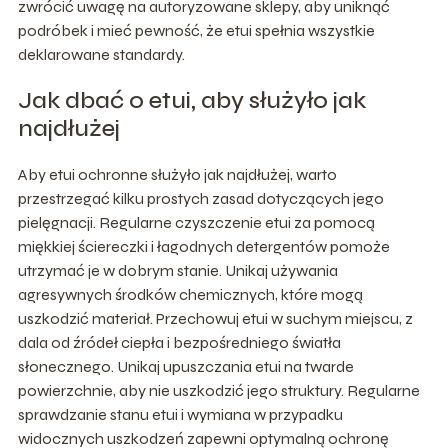
zwrócić uwagę na autoryzowane sklepy, aby uniknąć
podróbek i mieć pewność, że etui spełnia wszystkie
deklarowane standardy.
Jak dbać o etui, aby służyło jak
najdłużej
Aby etui ochronne służyło jak najdłużej, warto
przestrzegać kilku prostych zasad dotyczących jego
pielęgnacji. Regularne czyszczenie etui za pomocą
miękkiej ściereczki i łagodnych detergentów pomoże
utrzymać je w dobrym stanie. Unikaj używania
agresywnych środków chemicznych, które mogą
uszkodzić materiał. Przechowuj etui w suchym miejscu, z
dala od źródeł ciepła i bezpośredniego światła
słonecznego. Unikaj upuszczania etui na twarde
powierzchnie, aby nie uszkodzić jego struktury. Regularne
sprawdzanie stanu etui i wymiana w przypadku
widocznych uszkodzeń zapewni optymalną ochronę