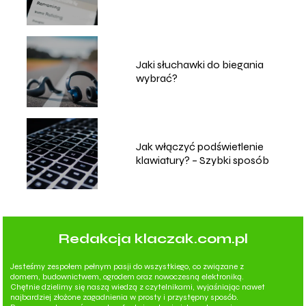
Jaki słuchawki do biegania
wybrać?
Jak włączyć podświetlenie
klawiatury? – Szybki sposób
Redakcja klaczak.com.pl
Jesteśmy zespołem pełnym pasji do wszystkiego, co związane z
domem, budownictwem, ogrodem oraz nowoczesną elektroniką.
Chętnie dzielimy się naszą wiedzą z czytelnikami, wyjaśniając nawet
najbardziej złożone zagadnienia w prosty i przystępny sposób.