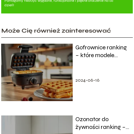
Pomagamy tworzyć wygodne, funkcjonalne i piękne otoczenie na co
dzień!
Może Cię również zainteresować
Gofrownice ranking
– które modele
warto kupić?
2024-06-16
Ozonator do
żywności ranking –