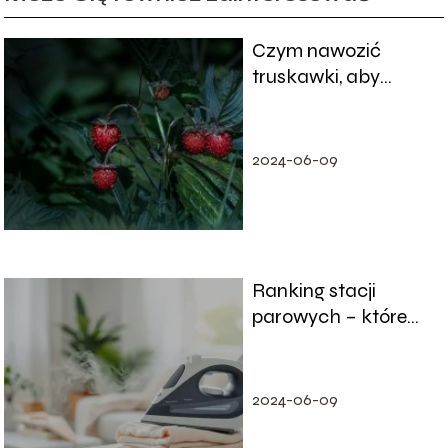
Czym nawozić
truskawki, aby
urosły duże i
słodkie?
2024-06-09
Ranking stacji
parowych – które
modele warto kupić?
2024-06-09