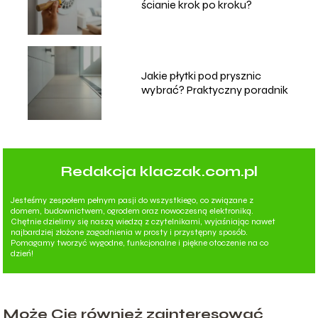
ścianie krok po kroku?
Jakie płytki pod prysznic
wybrać? Praktyczny poradnik
Redakcja klaczak.com.pl
Jesteśmy zespołem pełnym pasji do wszystkiego, co związane z
domem, budownictwem, ogrodem oraz nowoczesną elektroniką.
Chętnie dzielimy się naszą wiedzą z czytelnikami, wyjaśniając nawet
najbardziej złożone zagadnienia w prosty i przystępny sposób.
Pomagamy tworzyć wygodne, funkcjonalne i piękne otoczenie na co
dzień!
Może Cię również zainteresować