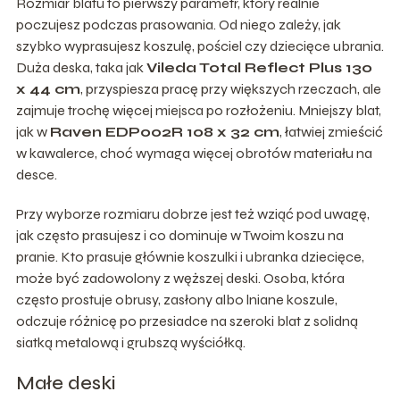
Rozmiar blatu to pierwszy parametr, który realnie
poczujesz podczas prasowania. Od niego zależy, jak
szybko wyprasujesz koszulę, pościel czy dziecięce ubrania.
Duża deska, taka jak
Vileda Total Reflect Plus 130
x 44 cm
, przyspiesza pracę przy większych rzeczach, ale
zajmuje trochę więcej miejsca po rozłożeniu. Mniejszy blat,
jak w
Raven EDP002R 108 x 32 cm
, łatwiej zmieścić
w kawalerce, choć wymaga więcej obrotów materiału na
desce.
Przy wyborze rozmiaru dobrze jest też wziąć pod uwagę,
jak często prasujesz i co dominuje w Twoim koszu na
pranie. Kto prasuje głównie koszulki i ubranka dziecięce,
może być zadowolony z węższej deski. Osoba, która
często prostuje obrusy, zasłony albo lniane koszule,
odczuje różnicę po przesiadce na szeroki blat z solidną
siatką metalową i grubszą wyściółką.
Małe deski