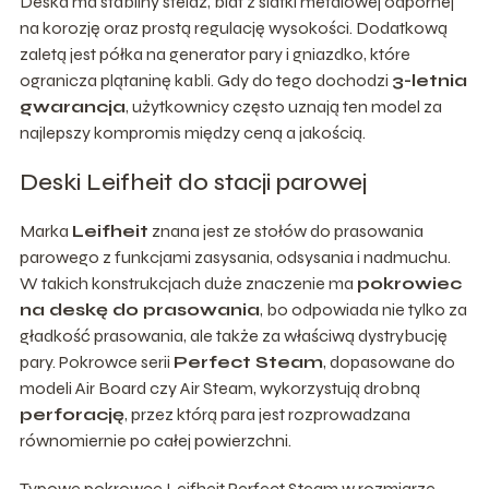
Deska ma stabilny stelaż, blat z siatki metalowej odpornej
na korozję oraz prostą regulację wysokości. Dodatkową
zaletą jest półka na generator pary i gniazdko, które
ogranicza plątaninę kabli. Gdy do tego dochodzi
3-letnia
gwarancja
, użytkownicy często uznają ten model za
najlepszy kompromis między ceną a jakością.
Deski Leifheit do stacji parowej
Marka
Leifheit
znana jest ze stołów do prasowania
parowego z funkcjami zasysania, odsysania i nadmuchu.
W takich konstrukcjach duże znaczenie ma
pokrowiec
na deskę do prasowania
, bo odpowiada nie tylko za
gładkość prasowania, ale także za właściwą dystrybucję
pary. Pokrowce serii
Perfect Steam
, dopasowane do
modeli Air Board czy Air Steam, wykorzystują drobną
perforację
, przez którą para jest rozprowadzana
równomiernie po całej powierzchni.
Typowe pokrowce Leifheit Perfect Steam w rozmiarze