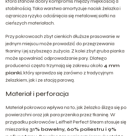
która stanowi dobry kompromis między miękkością a
stabilnością. Taka warstwa amortyzuje nacisk żelazka i
ogranicza ryzyko odciśnięcia się metalowej siatki na
cieńszych materiałach.
Przy pokrowcach zbyt cienkich dłuższe prasowanie w
jednym miejscu może prowadzić do przegrzewania
tkaniny i jej szybszego zużycia. Z kolei zbyt gruba pianka
może spowalniać odprowadzanie pary. Dlatego
producenci często trzymają się zakresu około
4 mm
pianki
, który sprawdza się zarówno z tradycyjnym
żelazkiem, jak i ze stacją parową.
Materiał i perforacja
Materiał pokrowca wpływa na to, jak żelazko ślizga się po
powierzchni oraz jak para przenika przez tkaninę. W
przypadku pokrowców Leifheit Perfect Steam stosuje się
mieszankę
31% bawełny, 60% poliestru i 9%