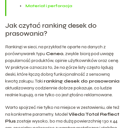
Materiał i perforacja
Jak czytać ranking desek do
prasowania?
Rankingi w sieci, na przykład te oparte na danych z
porównywarek typu
Ceneo
, zwykle biorą pod uwagę
popularność produktów, opinie użytkowników oraz cenę.
W praktyce oznacza to, że na górze listy często lądują
deski, które łączą dobrą funkcjonalność z sensowną
kwotą zakupu. Taki
ranking desek do prasowania
aktualizowany codziennie dobrze pokazuje, co ludzie
realnie kupują, a nie tylko co jest głośno reklamowane.
Warto spojrzeć nie tylko na miejsce w zestawieniu, ale też
na konkretne parametry. Model
Vileda Total Reflect
Plus
zostaje wysoko, bo ma dużą powierzchnię 130 x 44
cm, specjalny pokrowiec z warstwą metaliczną i stabilną