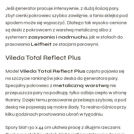
Jeśli generator pracuje intensywnie, z dużą ilością pary,
zbyt cienki pokrowiec szybko zawilgnie, a tania sklejka pod
spodem może się wypaczyć. Dlatego tak wysoko cenione
są deski z pokrowcem z warstwą metaliczną albo z
systemem
zasysania i nadmuchu
, jak w stołach do
prasowania
Leifheit
ze stacjami parowymi.
Vileda Total Reflect Plus
Model
Vileda Total Reflect Plus
często pojawia się
na szczycie rankingów jako deska do generatora pary.
Specjalny pokrowiec z
metaliczną warstwą
nie
przepuszcza pary na podłogę, tylko odbija ciepło w stronę
tkaniny. Dzięki temu prasowanie przebiega szybciej, a pod
deską nie pojawiają się mokre ślady. To realna różnica przy
kilku godzinach prostowania ubrań w tygodniu.
Spory blat 130 x 44 cm ułatwia pracę z długimi rzeczami.