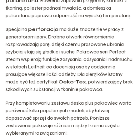
poliuretanu
. Bawełna zapewnia przyjemny kontakt z
tkaniną, poliester podnosi trwałość, a domieszka
poliuretanu poprawia odporność na wysoką temperaturę.
Specjalna
perforacja
ma duże znaczenie w pracy z
generatorami pary. Drobne otworki równomiernie
rozprowadzają parę, dzięki czemu prasowane ubrania
szybciej stają się gładkie i suche. Pokrowce serii Perfect
Steam wspierają funkcje zasysania, odsysania i nadmuchu
w stołach Leifheit, co doceniają osoby codziennie
prasujące większe ilości odzieży. Dla alergików istotny
może być też certyfikat
Oeko-Tex
, potwierdzający brak
szkodliwych substancji w tkaninie pokrowca.
Przy kompletowaniu zestawu deska plus pokrowiec warto
porównać kilka popularnych modeli, aby łatwiej
dopasować sprzęt do swoich potrzeb. Poniższe
zestawienie pokazuje różnice między trzema często
wybieranymi rozwiązaniami: