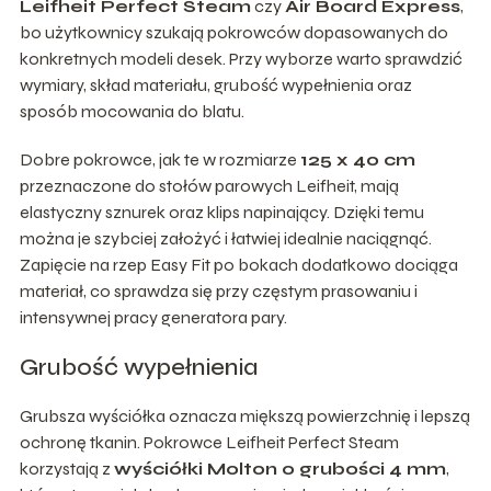
Leifheit Perfect Steam
czy
Air Board Express
,
bo użytkownicy szukają pokrowców dopasowanych do
konkretnych modeli desek. Przy wyborze warto sprawdzić
wymiary, skład materiału, grubość wypełnienia oraz
sposób mocowania do blatu.
Dobre pokrowce, jak te w rozmiarze
125 x 40 cm
przeznaczone do stołów parowych Leifheit, mają
elastyczny sznurek oraz klips napinający. Dzięki temu
można je szybciej założyć i łatwiej idealnie naciągnąć.
Zapięcie na rzep Easy Fit po bokach dodatkowo dociąga
materiał, co sprawdza się przy częstym prasowaniu i
intensywnej pracy generatora pary.
Grubość wypełnienia
Grubsza wyściółka oznacza miększą powierzchnię i lepszą
ochronę tkanin. Pokrowce Leifheit Perfect Steam
korzystają z
wyściółki Molton o grubości 4 mm
,