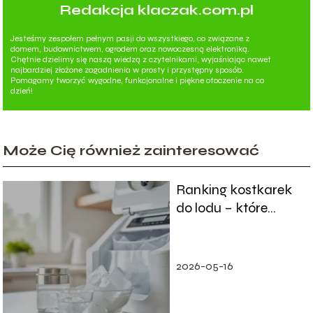
Redakcja klaczak.com.pl
Jesteśmy zespołem pełnym pasji do wszystkiego, co związane z
domem, budownictwem, ogrodem oraz nowoczesną elektroniką.
Chętnie dzielimy się naszą wiedzą z czytelnikami, wyjaśniając nawet
najbardziej złożone zagadnienia w prosty i przystępny sposób.
Pomagamy tworzyć wygodne, funkcjonalne i piękne otoczenie na co
dzień!
Może Cię również zainteresować
Ranking kostkarek
do lodu – które
modele warto kupić?
2026-05-16