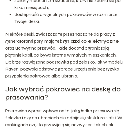
solidny mechanizm składania, który nie zacina się po
kilku miesiącach,
dostępność oryginalnych pokrowców w rozmiarze
Twojej deski.
Niektóre deski, zwłaszcza te przeznaczone do pracy z
generatorami pary, mają też
gniazdko elektryczne
oraz uchwyt na przewód. Takie dodatki ograniczają
plątanie kabli, co bywa istotne w małych mieszkaniach.
Dobrze rozwiązana podstawka pod żelazko, jak w modelu
Raven, pozwala odstawić gorące urządzenie bez ryzyka
przypalenia pokrowca albo ubrania.
Jak wybrać pokrowiec na deskę do
prasowania?
Pokrowiec wprost wpływa na to, jak gładko przesuwa się
żelazko i czy na ubraniach nie odbija się struktura siatki. W
rankingach często przewijają się nazwy serii takich jak