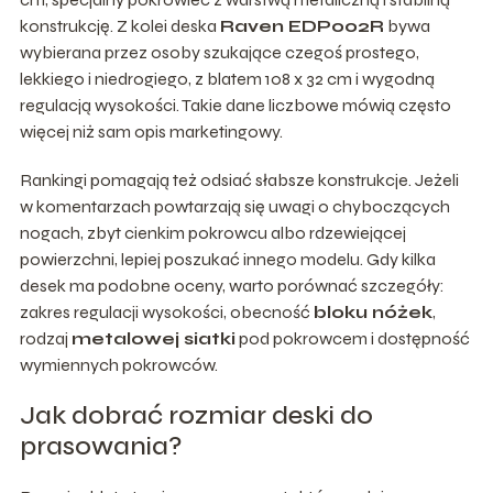
konstrukcję. Z kolei deska
Raven EDP002R
bywa
wybierana przez osoby szukające czegoś prostego,
lekkiego i niedrogiego, z blatem 108 x 32 cm i wygodną
regulacją wysokości. Takie dane liczbowe mówią często
więcej niż sam opis marketingowy.
Rankingi pomagają też odsiać słabsze konstrukcje. Jeżeli
w komentarzach powtarzają się uwagi o chyboczących
nogach, zbyt cienkim pokrowcu albo rdzewiejącej
powierzchni, lepiej poszukać innego modelu. Gdy kilka
desek ma podobne oceny, warto porównać szczegóły:
zakres regulacji wysokości, obecność
bloku nóżek
,
rodzaj
metalowej siatki
pod pokrowcem i dostępność
wymiennych pokrowców.
Jak dobrać rozmiar deski do
prasowania?