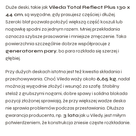
Duże deski, takie jak
Vileda Total Reflect Plus 130 x
44 cm
, są wygodne, gdy prasujesz częściej i dłużej.
Szeroki blat pozwala położyć większą część koszuli lub
nogawkę spodni za jednym razem. Mniej przekładania
oznacza szybsze prasowanie i mniejsze zmęczenie. Taka
powierzchnia szczególnie dobrze współpracuje z
generatorem pary
, bo para rozkłada się szerzej i
głębiej.
Przy dużych deskach istotna jest też kwestia składania i
przechowywania. Choć Vileda waży około
6,65 kg
, nadal
można ją wygodnie złożyć i wsunąć za szafę. Stabilny
stelaż z grubszymi nogami, dobre spawy i solidna blokada
pozycji złożonej sprawiają, że przy większej wadze deska
nie sprawia problemów podczas przestawiania. Dłuższa
gwarancja producenta, np.
3 lata
jak u Viledy, jest miłym
potwierdzeniem, że konstrukcja zniesie częste rozkładanie.