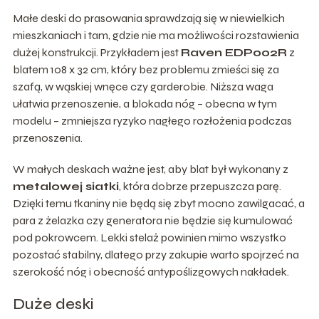
Małe deski do prasowania sprawdzają się w niewielkich
mieszkaniach i tam, gdzie nie ma możliwości rozstawienia
dużej konstrukcji. Przykładem jest
Raven EDP002R
z
blatem 108 x 32 cm, który bez problemu zmieści się za
szafą, w wąskiej wnęce czy garderobie. Niższa waga
ułatwia przenoszenie, a blokada nóg – obecna w tym
modelu – zmniejsza ryzyko nagłego rozłożenia podczas
przenoszenia.
W małych deskach ważne jest, aby blat był wykonany z
metalowej siatki
, która dobrze przepuszcza parę.
Dzięki temu tkaniny nie będą się zbyt mocno zawilgacać, a
para z żelazka czy generatora nie będzie się kumulować
pod pokrowcem. Lekki stelaż powinien mimo wszystko
pozostać stabilny, dlatego przy zakupie warto spojrzeć na
szerokość nóg i obecność antypoślizgowych nakładek.
Duże deski