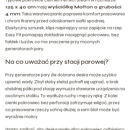
125 x 40 cm
mają
wyściółkę Molton o grubości
4 mm
. Taka warstwa pianki poprawia komfort prasowania
i chroni tkaniny przed odciskaniem siatki spodniej.
Elastyczny sznurek, klips napinający oraz zapięcie na rzep
Easy Fit pomagają dokładnie naciągnąć pokrowiec, bez
fałdek i luzów, co ma znaczenie przy mocnych
generatorach pary.
Na co uważać przy stacji parowej?
Przy generatorze pary źle dobrana deska może szybko
ujawnić wady. Zbyt słaby stelaż potrafi się uginać, a brak
stabilnej półki pod stację wymusza stawianie urządzenia na
osobnym stoliku. To wydłuża ruchy i męczy rękę. Z kolei
cienki pokrowiec bez perforacji zatrzymuje wilgoć, przez
co prasowane rzeczy schną dłużej, a sam blat może być
wyraźnie mokry.
Warto zadbać, aby deska miała albo pokrowiec odbijający