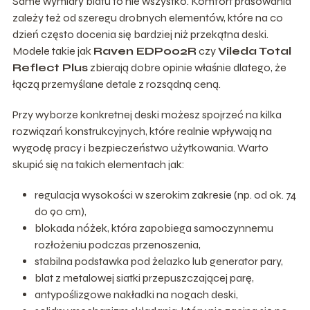
Same wymiary blatu to nie wszystko. Komfort prasowania
zależy też od szeregu drobnych elementów, które na co
dzień często docenia się bardziej niż przekątna deski.
Modele takie jak
Raven EDP002R
czy
Vileda Total
Reflect Plus
zbierają dobre opinie właśnie dlatego, że
łączą przemyślane detale z rozsądną ceną.
Przy wyborze konkretnej deski możesz spojrzeć na kilka
rozwiązań konstrukcyjnych, które realnie wpływają na
wygodę pracy i bezpieczeństwo użytkowania. Warto
skupić się na takich elementach jak:
regulacja wysokości w szerokim zakresie (np. od ok. 74
do 90 cm),
blokada nóżek, która zapobiega samoczynnemu
rozłożeniu podczas przenoszenia,
stabilna podstawka pod żelazko lub generator pary,
blat z metalowej siatki przepuszczającej parę,
antypoślizgowe nakładki na nogach deski,