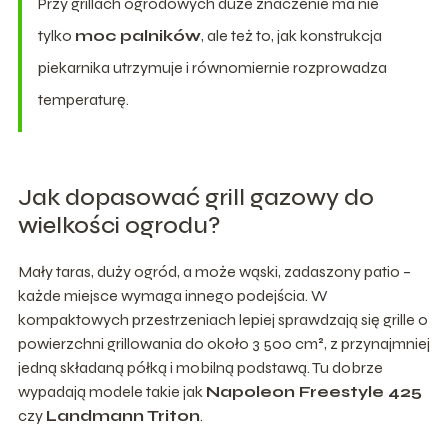
Przy grillach ogrodowych duże znaczenie ma nie
tylko
moc palników
, ale też to, jak konstrukcja
piekarnika utrzymuje i równomiernie rozprowadza
temperaturę.
Jak dopasować grill gazowy do
wielkości ogrodu?
Mały taras, duży ogród, a może wąski, zadaszony patio –
każde miejsce wymaga innego podejścia. W
kompaktowych przestrzeniach lepiej sprawdzają się grille o
powierzchni grillowania do około 3 500 cm², z przynajmniej
jedną składaną półką i mobilną podstawą. Tu dobrze
wypadają modele takie jak
Napoleon Freestyle 425
czy
Landmann Triton
.