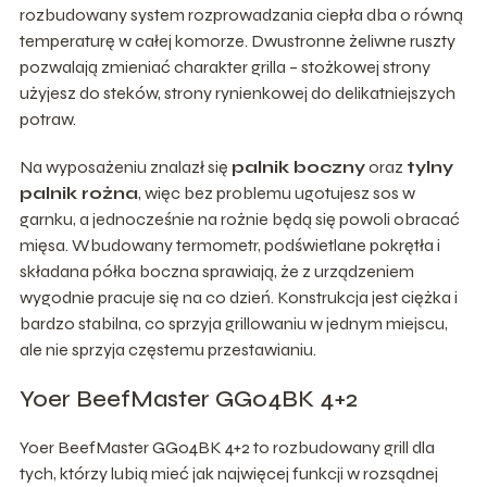
rozbudowany system rozprowadzania ciepła dba o równą
temperaturę w całej komorze. Dwustronne żeliwne ruszty
pozwalają zmieniać charakter grilla – stożkowej strony
użyjesz do steków, strony rynienkowej do delikatniejszych
potraw.
Na wyposażeniu znalazł się
palnik boczny
oraz
tylny
palnik rożna
, więc bez problemu ugotujesz sos w
garnku, a jednocześnie na rożnie będą się powoli obracać
mięsa. Wbudowany termometr, podświetlane pokrętła i
składana półka boczna sprawiają, że z urządzeniem
wygodnie pracuje się na co dzień. Konstrukcja jest ciężka i
bardzo stabilna, co sprzyja grillowaniu w jednym miejscu,
ale nie sprzyja częstemu przestawianiu.
Yoer BeefMaster GG04BK 4+2
Yoer BeefMaster GG04BK 4+2 to rozbudowany grill dla
tych, którzy lubią mieć jak najwięcej funkcji w rozsądnej