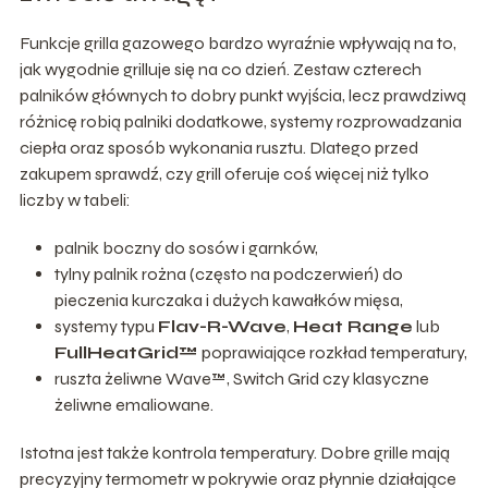
Funkcje grilla gazowego bardzo wyraźnie wpływają na to,
jak wygodnie grilluje się na co dzień. Zestaw czterech
palników głównych to dobry punkt wyjścia, lecz prawdziwą
różnicę robią palniki dodatkowe, systemy rozprowadzania
ciepła oraz sposób wykonania rusztu. Dlatego przed
zakupem sprawdź, czy grill oferuje coś więcej niż tylko
liczby w tabeli:
palnik boczny do sosów i garnków,
tylny palnik rożna (często na podczerwień) do
pieczenia kurczaka i dużych kawałków mięsa,
systemy typu
Flav-R-Wave
,
Heat Range
lub
FullHeatGrid™
poprawiające rozkład temperatury,
ruszta żeliwne Wave™, Switch Grid czy klasyczne
żeliwne emaliowane.
Istotna jest także kontrola temperatury. Dobre grille mają
precyzyjny termometr w pokrywie oraz płynnie działające