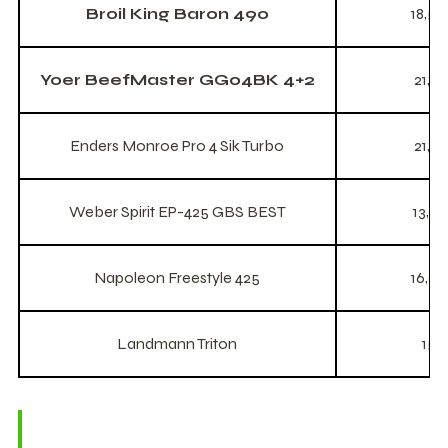
Broil King Baron 490
18,5
Yoer BeefMaster GG04BK 4+2
21,1
Enders Monroe Pro 4 Sik Turbo
21,1
Weber Spirit EP-425 GBS BEST
13,7
Napoleon Freestyle 425
16,6
Landmann Triton
15 