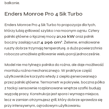
balkonie.
Enders Monroe Pro 4 Sik Turbo
Enders Monroe Pro 4 Sik Turbo to propozycja dla tych,
którzy lubią grillować szybko i na mocnym ogniu. Cztery
palniki główne o łącznej mocy
21,10 kW
oraz palnik
boczny zasilają ruszt
4 296 cm²
. Żeliwne, emaliowane
ruszty dobrze trzymają temperaturę, a duża powierzchnia
robocza umożliwia grillowanie wielu porcji jednocześnie.
Model nie ma tylnego palnika do rożna, ale daje możliwość
montażu rożna mechanicznego. W praktyce część
użytkowników korzysta wtedy z ciepła generowanego
przez palniki główne. Termometr w pokrywie, boczna półka
z tacką i sensownie rozplanowane wnętrze szafki budują
wygodę pracy. Konstrukcja jest spora i wymaga miejsca,
lecz w zamian otrzymujesz grill, który dobrze sprawdza się
przy intensywnym, ogrodowym użytkowaniu.