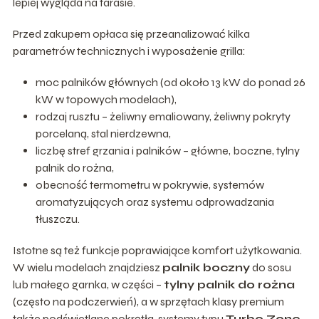
lepiej wygląda na tarasie.
Przed zakupem opłaca się przeanalizować kilka
parametrów technicznych i wyposażenie grilla:
moc palników głównych (od około 13 kW do ponad 26
kW w topowych modelach),
rodzaj rusztu – żeliwny emaliowany, żeliwny pokryty
porcelaną, stal nierdzewna,
liczbę stref grzania i palników – główne, boczne, tylny
palnik do rożna,
obecność termometru w pokrywie, systemów
aromatyzujących oraz systemu odprowadzania
tłuszczu.
Istotne są też funkcje poprawiające komfort użytkowania.
W wielu modelach znajdziesz
palnik boczny
do sosu
lub małego garnka, w części –
tylny palnik do rożna
(często na podczerwień), a w sprzętach klasy premium
także podświetlane pokrętła, systemy typu
Turbo Zone