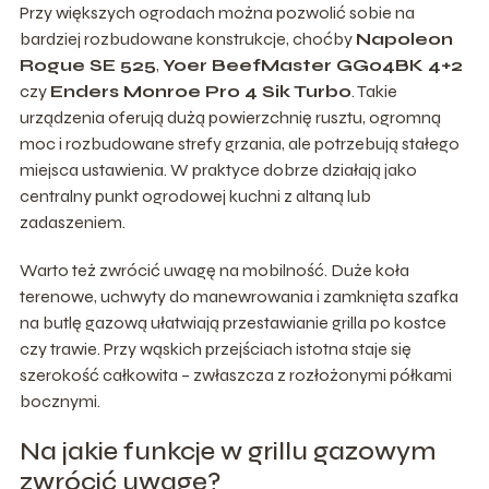
Przy większych ogrodach można pozwolić sobie na
bardziej rozbudowane konstrukcje, choćby
Napoleon
Rogue SE 525
,
Yoer BeefMaster GG04BK 4+2
czy
Enders Monroe Pro 4 Sik Turbo
. Takie
urządzenia oferują dużą powierzchnię rusztu, ogromną
moc i rozbudowane strefy grzania, ale potrzebują stałego
miejsca ustawienia. W praktyce dobrze działają jako
centralny punkt ogrodowej kuchni z altaną lub
zadaszeniem.
Warto też zwrócić uwagę na mobilność. Duże koła
terenowe, uchwyty do manewrowania i zamknięta szafka
na butlę gazową ułatwiają przestawianie grilla po kostce
czy trawie. Przy wąskich przejściach istotna staje się
szerokość całkowita – zwłaszcza z rozłożonymi półkami
bocznymi.
Na jakie funkcje w grillu gazowym
zwrócić uwagę?