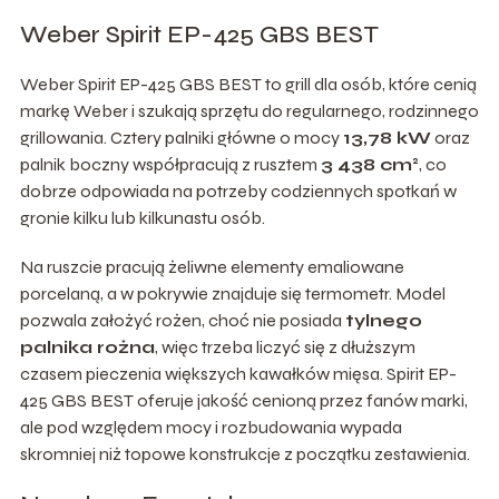
Weber Spirit EP-425 GBS BEST
Weber Spirit EP-425 GBS BEST to grill dla osób, które cenią
markę Weber i szukają sprzętu do regularnego, rodzinnego
grillowania. Cztery palniki główne o mocy
13,78 kW
oraz
palnik boczny współpracują z rusztem
3 438 cm²
, co
dobrze odpowiada na potrzeby codziennych spotkań w
gronie kilku lub kilkunastu osób.
Na ruszcie pracują żeliwne elementy emaliowane
porcelaną, a w pokrywie znajduje się termometr. Model
pozwala założyć rożen, choć nie posiada
tylnego
palnika rożna
, więc trzeba liczyć się z dłuższym
czasem pieczenia większych kawałków mięsa. Spirit EP-
425 GBS BEST oferuje jakość cenioną przez fanów marki,
ale pod względem mocy i rozbudowania wypada
skromniej niż topowe konstrukcje z początku zestawienia.