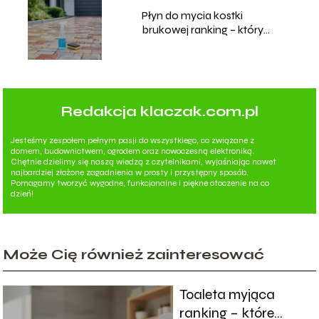
Płyn do mycia kostki
brukowej ranking – który
wybrać?
Redakcja klaczak.com.pl
Jesteśmy zespołem pełnym pasji do wszystkiego, co związane z
domem, budownictwem, ogrodem oraz nowoczesną elektroniką.
Chętnie dzielimy się naszą wiedzą z czytelnikami, wyjaśniając nawet
najbardziej złożone zagadnienia w prosty i przystępny sposób.
Pomagamy tworzyć wygodne, funkcjonalne i piękne otoczenie na co
dzień!
Może Cię również zainteresować
Toaleta myjąca
ranking – które