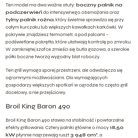
Ten model ma dwa ważne atuty:
boczny palnik na
podczerwień
do intensywnego obsmażania oraz
tylny palnik rożna
, który świetnie sprawdza się przy
całym kurczaku lub większych kawałkach karkówki. W
pokrywie znajdziesz termometr, a pod palcami –
podświetlane pokrętła, które ułatwiają kontrolę po zmroku.
W zamkniętej szafce zmieści się butla gazowa, a szerokie
półki boczne tworzą wygodny blat roboczy.
Ten grill wymaga sporej przestrzeni, ale odwdzięcza się
ogromnymi możliwościami. Dla wymagających
gospodarzy większych spotkań w ogrodzie to często grill
docelowy, a nie przejściowy.
Broil King Baron 490
Broil King Baron 490 stawia na stabilność i powtarzalne
efekty grillowania. Cztery palniki główne o mocy
18,50
kW
płynnie nagrzewają ruszt
3 948 cm²
, a