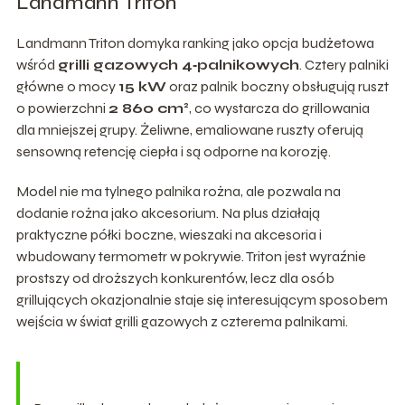
Landmann Triton
Landmann Triton domyka ranking jako opcja budżetowa
wśród
grilli gazowych 4‑palnikowych
. Cztery palniki
główne o mocy
15 kW
oraz palnik boczny obsługują ruszt
o powierzchni
2 860 cm²
, co wystarcza do grillowania
dla mniejszej grupy. Żeliwne, emaliowane ruszty oferują
sensowną retencję ciepła i są odporne na korozję.
Model nie ma tylnego palnika rożna, ale pozwala na
dodanie rożna jako akcesorium. Na plus działają
praktyczne półki boczne, wieszaki na akcesoria i
wbudowany termometr w pokrywie. Triton jest wyraźnie
prostszy od droższych konkurentów, lecz dla osób
grillujących okazjonalnie staje się interesującym sposobem
wejścia w świat grilli gazowych z czterema palnikami.