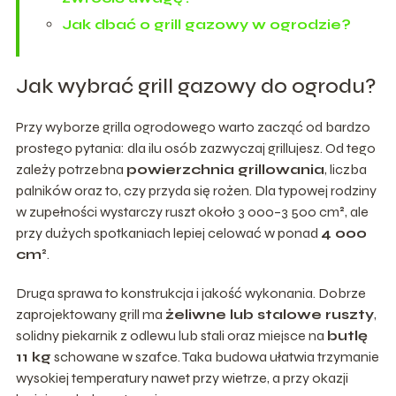
Jak dbać o grill gazowy w ogrodzie?
Jak wybrać grill gazowy do ogrodu?
Przy wyborze grilla ogrodowego warto zacząć od bardzo
prostego pytania: dla ilu osób zazwyczaj grillujesz. Od tego
zależy potrzebna
powierzchnia grillowania
, liczba
palników oraz to, czy przyda się rożen. Dla typowej rodziny
w zupełności wystarczy ruszt około 3 000–3 500 cm², ale
przy dużych spotkaniach lepiej celować w ponad
4 000
cm²
.
Druga sprawa to konstrukcja i jakość wykonania. Dobrze
zaprojektowany grill ma
żeliwne lub stalowe ruszty
,
solidny piekarnik z odlewu lub stali oraz miejsce na
butlę
11 kg
schowane w szafce. Taka budowa ułatwia trzymanie
wysokiej temperatury nawet przy wietrze, a przy okazji