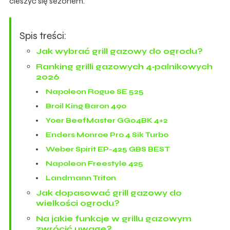
cieszyć się sezonem.
Spis treści:
Jak wybrać grill gazowy do ogrodu?
Ranking grilli gazowych 4‑palnikowych
2026
Napoleon Rogue SE 525
Broil King Baron 490
Yoer BeefMaster GG04BK 4+2
Enders Monroe Pro 4 Sik Turbo
Weber Spirit EP-425 GBS BEST
Napoleon Freestyle 425
Landmann Triton
Jak dopasować grill gazowy do
wielkości ogrodu?
Na jakie funkcje w grillu gazowym
zwrócić uwagę?