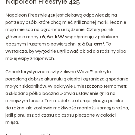
Napoleon Freestyle 425
Napoleon Freestyle 425 jest ciekawą odpowiedzią na
potrzeby osób, które chcą mieć grill znanej marki, lecz nie
mają miejsca na ogromne urządzenie. Cztery palniki
główne o mocy
16,60 kW
współpracują z palnikiem
bocznym i rusztem o powierzchni
3 684 cm²
. To
wystarcza, by wygodnie ugrillować obiad dla rodziny albo
małej ekipy znajomych.
Charakterystyczne ruszty żeliwne Wave™ pokryte
porcelaną dobrze akumulują ciepło i ograniczają spadanie
małych składników. W pokrywie umieszczono termometr,
a składana półka boczna ułatwia ustawienie grilla na
mniejszym tarasie. Ten model nie oferuje tylnego palnika
do rożna, ale zostawia możliwość montażu samego rożna,
jeśli planujesz od czasu do czasu pieczone w całości
mięsa.