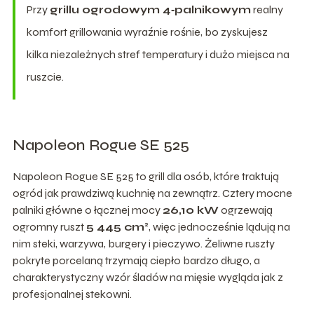
Przy
grillu ogrodowym 4‑palnikowym
realny
komfort grillowania wyraźnie rośnie, bo zyskujesz
kilka niezależnych stref temperatury i dużo miejsca na
ruszcie.
Napoleon Rogue SE 525
Napoleon Rogue SE 525 to grill dla osób, które traktują
ogród jak prawdziwą kuchnię na zewnątrz. Cztery mocne
palniki główne o łącznej mocy
26,10 kW
ogrzewają
ogromny ruszt
5 445 cm²
, więc jednocześnie lądują na
nim steki, warzywa, burgery i pieczywo. Żeliwne ruszty
pokryte porcelaną trzymają ciepło bardzo długo, a
charakterystyczny wzór śladów na mięsie wygląda jak z
profesjonalnej stekowni.