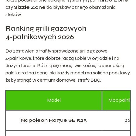
czy
Sizzle Zone
do błyskawicznego obsmażania
steków.
Ranking grilli gazowych
4‑palnikowych 2026
Do zestawienia trafiły sprawdzone grille gazowe
4‑palnikowe, które dobrze radzą sobie w ogrodzie i na
dużym tarasie. Różnią się mocą, wielkością, obecnością
palnika rożna i ceną, ale każdy model ma solidne podstawy,
żeby stanąć w centrum domowej strefy BBQ.
Model
Moc palnikó
Napoleon Rogue SE 525
26,1