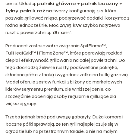
cenie. Układ
4 palniki główne + palnik boczny +
tylny palnik rożna
tworzy konfigurację 4+2, która
pozwala grillować mięso, podgrzewać dodatki i korzystać z
rożna jednocześnie. Moc
21,15 kW
szybko nagrzewa
ruszt o powierzchni
4 181 cm²
.
Producent zastosował rozwiązania SpitFlame™,
FullHeatGrid™ i FlameZone™, które poprawiają rozkład
ciepła i efektywność grillowania na całej powierzchni. Do
tego dochodzą żeliwne ruszty, podświetlane pokrętła,
składana półka z tacką i wygodna szafka na butlę gazową.
Model oferuje zestaw funkcji zbliżony do marketowych
liderów segmentu premium, ale w niższej cenie, co
szczególnie doceniają osoby regularnie grillujące dla
większej grupy.
Trzeba jednak brać pod uwagę gabaryty. Duża komora i
boczne półki sprawiają, że ten grill najlepiej czuje się w
ogrodzie lub na przestronnym tarasie, a nie na małym