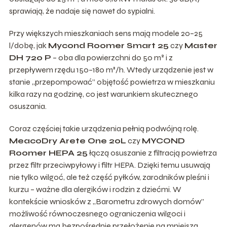
sprawiają, że nadaje się nawet do sypialni.
Przy większych mieszkaniach sens mają modele 20–25
l/dobę, jak
Mycond Roomer Smart 25
czy
Master
DH 720 P
– oba dla powierzchni do 50 m² i z
przepływem rzędu 150–180 m³/h. Wtedy urządzenie jest w
stanie „przepompować” objętość powietrza w mieszkaniu
kilka razy na godzinę, co jest warunkiem skutecznego
osuszania.
Coraz częściej takie urządzenia pełnią podwójną rolę.
MeacoDry Arete One 20L
czy
MYCOND
Roomer HEPA 25
łączą osuszanie z filtracją powietrza
przez filtr przeciwpyłowy i filtr HEPA. Dzięki temu usuwają
nie tylko wilgoć, ale też część pyłków, zarodników pleśni i
kurzu – ważne dla alergików i rodzin z dziećmi. W
kontekście wniosków z „Barometru zdrowych domów”
możliwość równoczesnego ograniczenia wilgoci i
alergenów ma bezpośrednie przełożenie na mniejszą