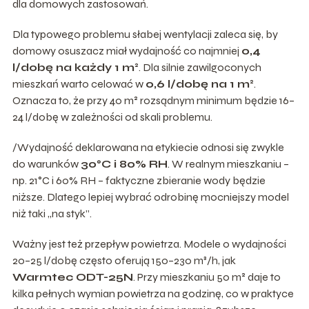
dla domowych zastosowań.
Dla typowego problemu słabej wentylacji zaleca się, by
domowy osuszacz miał wydajność co najmniej
0,4
l/dobę na każdy 1 m²
. Dla silnie zawilgoconych
mieszkań warto celować w
0,6 l/dobę na 1 m²
.
Oznacza to, że przy 40 m² rozsądnym minimum będzie 16–
24 l/dobę w zależności od skali problemu.
/Wydajność deklarowana na etykiecie odnosi się zwykle
do warunków
30°C i 80% RH
. W realnym mieszkaniu –
np. 21°C i 60% RH – faktyczne zbieranie wody będzie
niższe. Dlatego lepiej wybrać odrobinę mocniejszy model
niż taki „na styk”.
Ważny jest też przepływ powietrza. Modele o wydajności
20–25 l/dobę często oferują 150–230 m³/h, jak
Warmtec ODT-25N
. Przy mieszkaniu 50 m² daje to
kilka pełnych wymian powietrza na godzinę, co w praktyce