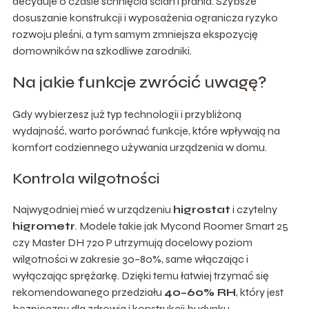
decyduje o czasie schnięcia ścian i prania. Szybsze
dosuszanie konstrukcji i wyposażenia ogranicza ryzyko
rozwoju pleśni, a tym samym zmniejsza ekspozycję
domowników na szkodliwe zarodniki.
Na jakie funkcje zwrócić uwagę?
Gdy wybierzesz już typ technologii i przybliżoną
wydajność, warto porównać funkcje, które wpływają na
komfort codziennego używania urządzenia w domu.
Kontrola wilgotności
Najwygodniej mieć w urządzeniu
higrostat
i czytelny
higrometr
. Modele takie jak Mycond Roomer Smart 25
czy Master DH 720 P utrzymują docelowy poziom
wilgotności w zakresie 30–80%, same włączając i
wyłączając sprężarkę. Dzięki temu łatwiej trzymać się
rekomendowanego przedziału
40–60% RH
, który jest
bezpieczny dla zdrowia i konstrukcji budynku.