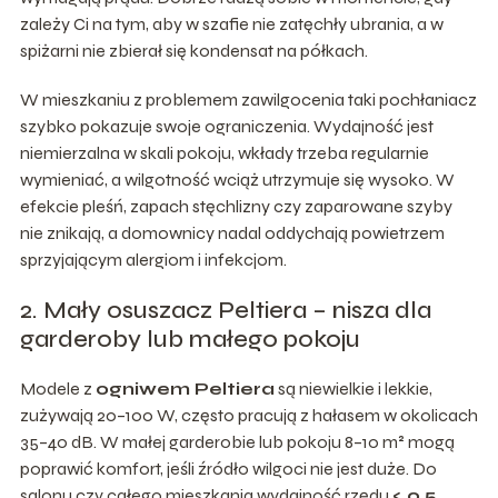
zależy Ci na tym, aby w szafie nie zatęchły ubrania, a w
spiżarni nie zbierał się kondensat na półkach.
W mieszkaniu z problemem zawilgocenia taki pochłaniacz
szybko pokazuje swoje ograniczenia. Wydajność jest
niemierzalna w skali pokoju, wkłady trzeba regularnie
wymieniać, a wilgotność wciąż utrzymuje się wysoko. W
efekcie pleśń, zapach stęchlizny czy zaparowane szyby
nie znikają, a domownicy nadal oddychają powietrzem
sprzyjającym alergiom i infekcjom.
2. Mały osuszacz Peltiera – nisza dla
garderoby lub małego pokoju
Modele z
ogniwem Peltiera
są niewielkie i lekkie,
zużywają 20–100 W, często pracują z hałasem w okolicach
35–40 dB. W małej garderobie lub pokoju 8–10 m² mogą
poprawić komfort, jeśli źródło wilgoci nie jest duże. Do
salonu czy całego mieszkania wydajność rzędu
< 0,5