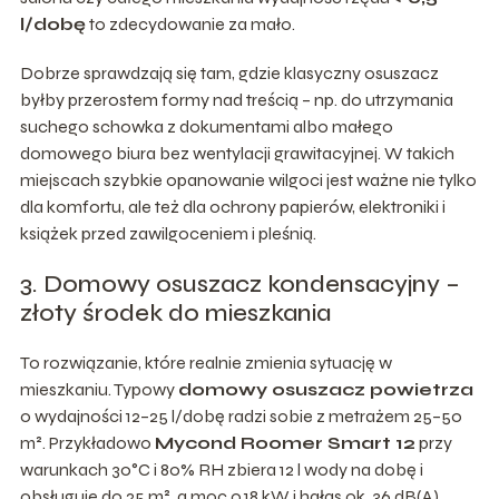
l/dobę
to zdecydowanie za mało.
Dobrze sprawdzają się tam, gdzie klasyczny osuszacz
byłby przerostem formy nad treścią – np. do utrzymania
suchego schowka z dokumentami albo małego
domowego biura bez wentylacji grawitacyjnej. W takich
miejscach szybkie opanowanie wilgoci jest ważne nie tylko
dla komfortu, ale też dla ochrony papierów, elektroniki i
książek przed zawilgoceniem i pleśnią.
3. Domowy osuszacz kondensacyjny –
złoty środek do mieszkania
To rozwiązanie, które realnie zmienia sytuację w
mieszkaniu. Typowy
domowy osuszacz powietrza
o wydajności 12–25 l/dobę radzi sobie z metrażem 25–50
m². Przykładowo
Mycond Roomer Smart 12
przy
warunkach 30°C i 80% RH zbiera 12 l wody na dobę i
obsługuje do 25 m², a moc 0,18 kW i hałas ok. 36 dB(A)