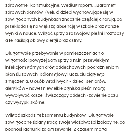
zdrowotne i konstrukcyjne. Według raportu „Barometr
zdrowych domów” (Velux) dzieci wychowujące się w
zawilgoconych budynkach znacznie częściej chorują, co
przekłada się na większą absencję w szkole oraz gorsze
wyniki w nauce. Wilgoć sprzyja rozwojowi pleśni i roztoczy,
a te nasilają objawy alergii oraz astmy.
Długotrwałe przebywanie w pomieszczeniach o
wilgotności powyżej 60% sprzyja m.in. przewlekłym
infekcjom górnych dróg oddechowych, podrażnieniom
błon śluzowych, bólom głowy i uczuciu ciągłego
zmęczenia. U osób wrażliwych – dzieci, seniorów,
alergików – nawet niewielkie ogniska pleśni mogą
wywoływać kaszel, świszczący oddech, łzawienie oczu
czy wysypki skórne.
Wilgoć szkodzi też samemu budynkowi. Długotrwale
zawilgocone ściany tracą swoje właściwości izolacyjne, co
podnosi rachunki za ogrzewanie. Z czasem mogą