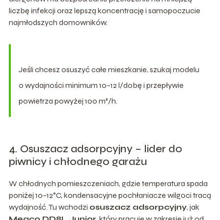
liczbę infekcji oraz lepszą koncentrację i samopoczucie
najmłodszych domowników.
Jeśli chcesz osuszyć całe mieszkanie, szukaj modelu
o wydajności minimum 10–12 l/dobę i przepływie
powietrza powyżej 100 m³/h.
4. Osuszacz adsorpcyjny – lider do
piwnicy i chłodnego garażu
W chłodnych pomieszczeniach, gdzie temperatura spada
poniżej 10–12°C, kondensacyjne pochłaniacze wilgoci tracą
wydajność. Tu wchodzi
osuszacz adsorpcyjny
, jak
Meaco DD8L Junior
, który pracuje w zakresie już od