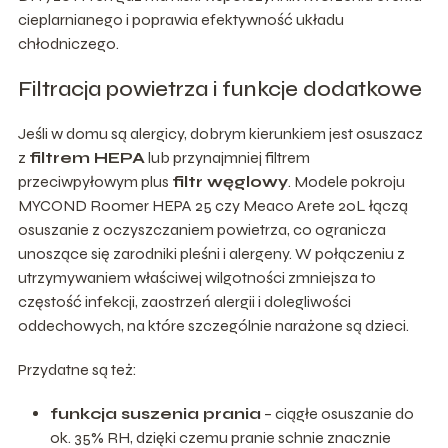
cieplarnianego i poprawia efektywność układu
chłodniczego.
Filtracja powietrza i funkcje dodatkowe
Jeśli w domu są alergicy, dobrym kierunkiem jest osuszacz
z
filtrem HEPA
lub przynajmniej filtrem
przeciwpyłowym plus
filtr węglowy
. Modele pokroju
MYCOND Roomer HEPA 25 czy Meaco Arete 20L łączą
osuszanie z oczyszczaniem powietrza, co ogranicza
unoszące się zarodniki pleśni i alergeny. W połączeniu z
utrzymywaniem właściwej wilgotności zmniejsza to
częstość infekcji, zaostrzeń alergii i dolegliwości
oddechowych, na które szczególnie narażone są dzieci.
Przydatne są też:
funkcja suszenia prania
– ciągłe osuszanie do
ok. 35% RH, dzięki czemu pranie schnie znacznie