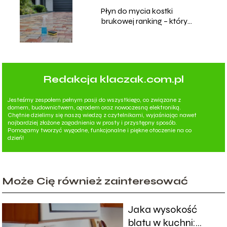
Płyn do mycia kostki
brukowej ranking – który
wybrać?
Redakcja klaczak.com.pl
Jesteśmy zespołem pełnym pasji do wszystkiego, co związane z
domem, budownictwem, ogrodem oraz nowoczesną elektroniką.
Chętnie dzielimy się naszą wiedzą z czytelnikami, wyjaśniając nawet
najbardziej złożone zagadnienia w prosty i przystępny sposób.
Pomagamy tworzyć wygodne, funkcjonalne i piękne otoczenie na co
dzień!
Może Cię również zainteresować
Jaka wysokość
blatu w kuchni: