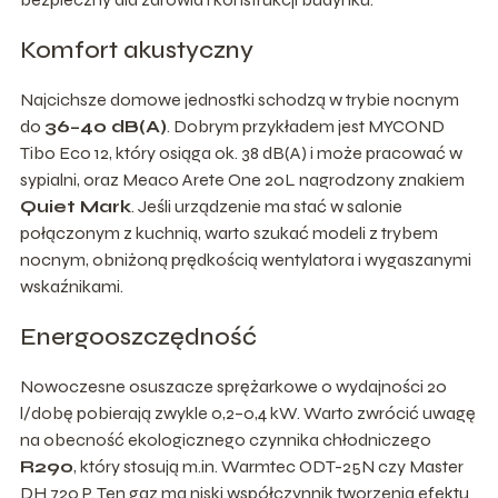
Komfort akustyczny
Najcichsze domowe jednostki schodzą w trybie nocnym
do
36–40 dB(A)
. Dobrym przykładem jest MYCOND
Tibo Eco 12, który osiąga ok. 38 dB(A) i może pracować w
sypialni, oraz Meaco Arete One 20L nagrodzony znakiem
Quiet Mark
. Jeśli urządzenie ma stać w salonie
połączonym z kuchnią, warto szukać modeli z trybem
nocnym, obniżoną prędkością wentylatora i wygaszanymi
wskaźnikami.
Energooszczędność
Nowoczesne osuszacze sprężarkowe o wydajności 20
l/dobę pobierają zwykle 0,2–0,4 kW. Warto zwrócić uwagę
na obecność ekologicznego czynnika chłodniczego
R290
, który stosują m.in. Warmtec ODT-25N czy Master
DH 720 P. Ten gaz ma niski współczynnik tworzenia efektu