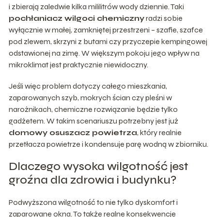
i zbierają zaledwie kilka mililitrów wody dziennie. Taki
pochłaniacz wilgoci chemiczny
radzi sobie
wyłącznie w małej, zamkniętej przestrzeni – szafie, szafce
pod zlewem, skrzyni z butami czy przyczepie kempingowej
odstawionej na zimę. W większym pokoju jego wpływ na
mikroklimat jest praktycznie niewidoczny.
Jeśli więc problem dotyczy całego mieszkania,
zaparowanych szyb, mokrych ścian czy pleśni w
narożnikach, chemiczne rozwiązanie będzie tylko
gadżetem. W takim scenariuszu potrzebny jest już
domowy osuszacz powietrza
, który realnie
przetłacza powietrze i kondensuje parę wodną w zbiorniku.
Dlaczego wysoka wilgotność jest
groźna dla zdrowia i budynku?
Podwyższona wilgotność to nie tylko dyskomfort i
zaparowane okna. To także realne konsekwencje