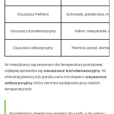
Osuszacz Peltiera
Schowek, garderoba, mały
Osuszacz kondensacyjny
Salon, mieszkanie, d
Osuszacz adsorpcyjny
Piwnica, garaż, domek l
W mieszkaniu ogrzewanym do temperatury pokojowej
najlepiej sprawdza się
osuszacz kondensacyjny
. W
chłodnej piwnicy lub garażu sens ma dopiero
osuszacz
adsorpcyjny
, który nie traci wydajności przy niskich
temperaturach.
Pochłaniacz chemiczny wybierz do szafy, a do salonu