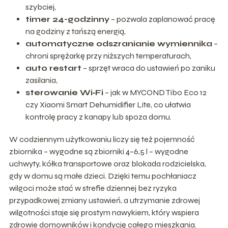
szybciej,
timer 24-godzinny
– pozwala zaplanować pracę
na godziny z tańszą energią,
automatyczne odszranianie wymiennika
–
chroni sprężarkę przy niższych temperaturach,
auto restart
– sprzęt wraca do ustawień po zaniku
zasilania,
sterowanie Wi‑Fi
– jak w MYCOND Tibo Eco 12
czy Xiaomi Smart Dehumidifier Lite, co ułatwia
kontrolę pracy z kanapy lub spoza domu.
W codziennym użytkowaniu liczy się też pojemność
zbiornika – wygodne są zbiorniki 4–6,5 l – wygodne
uchwyty, kółka transportowe oraz blokada rodzicielska,
gdy w domu są małe dzieci. Dzięki temu pochłaniacz
wilgoci może stać w strefie dziennej bez ryzyka
przypadkowej zmiany ustawień, a utrzymanie zdrowej
wilgotności staje się prostym nawykiem, który wspiera
zdrowie domowników i kondycję całego mieszkania.