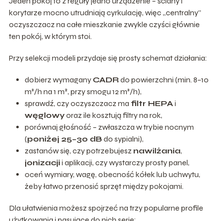
Jeden pokój to z reguły jedno urządzenie – ściany i
korytarze mocno utrudniają cyrkulację, więc „centralny”
oczyszczacz na całe mieszkanie zwykle czyści głównie
ten pokój, w którym stoi.
Przy selekcji modeli przydaje się prosty schemat działania:
dobierz wymagany
CADR
do powierzchni (min. 8–10
m³/h na 1 m², przy smogu 12 m³/h),
sprawdź, czy oczyszczacz ma
filtr HEPA
i
węglowy
oraz ile kosztują filtry na rok,
porównaj głośność – zwłaszcza w trybie nocnym
(
poniżej 25–30 dB
do sypialni),
zastanów się, czy potrzebujesz
nawilżania
,
jonizacji
i aplikacji, czy wystarczy prosty panel,
oceń wymiary, wagę, obecność kółek lub uchwytu,
żeby łatwo przenosić sprzęt między pokojami.
Dla ułatwienia możesz spojrzeć na trzy popularne profile
użytkowania i pasujące do nich serie: