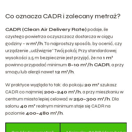
Co oznacza CADR i zalecany metraż?
CADR (Clean Air Delivery Rate)
podaje, ile
czystego powietrza oczyszczacz dostarcza w ciągu
godziny – w
m³/h
. To najprostszy sposób, by ocenić, czy
urządzenie „udźwignie” Twój pokój. Przy standardowej
wysokości 2,5 m bezpiecznie jest przyjąć, że na
1 m²
powinno przypadać minimum
8–10 m³/h CADR
, a przy
smogu lub alergii nawet
12 m³/h
.
W praktyce wygląda to tak: do pokoju
20 m²
szukasz
CADR co najmniej
200–240 m³/h
, a przy mieszkaniu w
centrum miasta lepiej celować w
250–300 m³/h
. Dla
salonu
40 m²
realnym minimum staje się CADR na
poziomie
400–480 m³/h
.