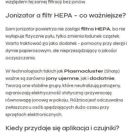
względem tej samej filtracji bez jonów.
Jonizator a filtr HEPA – co ważniejsze?
Sam jonizator powietrza nie zastąpi
filtra HEPA
, bo nie
wyłapuje fizycznie pyłu, tylko zmienia ładunek cząstek.
Warto traktować go jako dodatek – pomocny przy alergii i
dymie papierosowym, ale nieprzesądzający o jakości
oczyszczania.
W technologiach takich jak
Plasmacluster
(Sharp)
ważne są zarówno
jony ujemne
, jak i
dodatnie
.
Tworzą one stabilne grupy, które neutralizują patogeny,
ograniczają elektryczność statyczną i przywracają
równowagę jonową w pokoju. Różnica jest odczuwalna
zwłaszcza u osób spędzających dużo czasu przy
sprzętach elektronicznych.
Kiedy przydaje się aplikacja i czujniki?