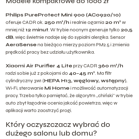
Modele kompaktowe do 1000 zł
Philips PureProtect Mini 900 (AC0920/10)
oferuje CADR ok.
250 m³/h
i realnie ogarnia
20 m²
w
mniej niż
12 minut
. W trybie nocnym generuje tylko
20,5
dB
, więc świetnie nadaje się do sypialni alergika. Sensor
AeraSense
na bieżąco mierzy poziom PM2.5 i zmienia
prędkość pracy bez udziału użytkownika.
Xiaomi Air Purifier 4 Lite
przy CADR
360 m³/h
radzi sobie już z pokojami do
40–45 m²
. Ma filtr
cylindryczny 3w1 (
HEPA H13, węglowy, wstępny
),
Wi‑Fi, sterowanie
Mi Home
i możliwość automatyzacji
pracy. Trzeba tylko pamiętać, że algorytm „chiński” w trybie
auto zbyt łagodnie ocenia jakość powietrza, więc w
aplikacji warto zaostrzyć progi.
Który oczyszczacz wybrać do
dużego salonu lub domu?