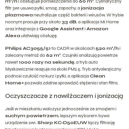
m³/h
i obsługuje pomieszczenia do
60 m²
. Cylindryczny
filtr 3w1 usuwa pyłki, smog, zapachy, a
jonizacja
plazmowa
neutralizuje część bakterii i wirusów. W trybie
nocnym pracuje przy około
33 dB
, a aplikacja Mi Home
oraz integracja z
Google Assistant
i
Amazon
Alexa
ułatwiają obsługę.
Philips AC3055/51
to CADR w okolicach
520 m³/h
i
zalecany metraż do
62 m²
. Czujniki analizują powietrze
nawet
1000 razy na sekundę
, a tryb auto
błyskawicznie reaguje na skoki PM2.5. Tryb antyalergiczny
podnosi czułość na kurz i pyłki, a aplikacja
Clean
Home+
pozwala zdalnie sprawdzić stężenia i stan filtra.
Oczyszczacze z nawilżaczem i jonizacją
Jeśli w mieszkaniu walczysz jednocześnie ze smogiem i
suchym powietrzem
, lepszym wyborem bywa
urządzenie 2w1.
Sharp KC‑D50EUW
łączy filtrację