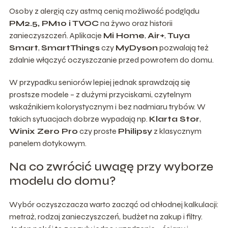
Osoby z alergią czy astmą cenią możliwość podglądu
PM2.5, PM10 i TVOC
na żywo oraz historii
zanieczyszczeń. Aplikacje
Mi Home
,
Air+
,
Tuya
Smart
,
SmartThings
czy
MyDyson
pozwalają też
zdalnie włączyć oczyszczanie przed powrotem do domu.
W przypadku seniorów lepiej jednak sprawdzają się
prostsze modele – z dużymi przyciskami, czytelnym
wskaźnikiem kolorystycznym i bez nadmiaru trybów. W
takich sytuacjach dobrze wypadają np.
Klarta Stor
,
Winix Zero Pro
czy proste
Philipsy
z klasycznym
panelem dotykowym.
Na co zwrócić uwagę przy wyborze
modelu do domu?
Wybór oczyszczacza warto zacząć od chłodnej kalkulacji:
metraż, rodzaj zanieczyszczeń, budżet na zakup i filtry.