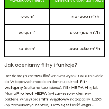
Przykładowy metraż
Minimalny CADR (dom bez smo
15–25 m²
150–200 m³/h
25–40 m²
250–320 m³/h
40–60 m²
400–480 m³/h
Jak oceniamy filtry i funkcje?
Bez dobrego zestawu filtrów nawet wysoki CADR niewiele
da. W topowych modelach dominuje układ:
filtr
wstępny
(siatka na kurz i sierść),
filtr HEPA H13
lub
NanoProtect HEPA
(pył zawieszony, alergeny,
bakterie, wirusy) oraz
filtr węglowy
na zapachy i
LZO
(np. formaldehyd, benzen). Liczy się też ilość węgla –