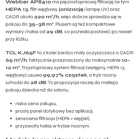
Webber AP8410
ma pięciostopniową filtrację (w tym
HEPA 13
, filtr węglowy,
jonizację
i lampę UV) oraz
CADR około
220 m³/h
, więc dobrze sprawdza się w
pokoju do
35–38 m²
. Plusem są też kompaktowe
wymiary i hałas od
29 dB
, co pozwala postawić go nawet
przy łóżku.
TCL KJ65F
to z kolei bardzo mały oczyszczacz o CADR
65 m³/h
, faktycznie przeznaczony do maksymalnie
10–
12 m²
. Trzystopniowy system filtracji (wstępny, HEPA 13,
węglowy) usuwa
99,97% cząstek
, a tryb nocny
schodzi do
28 dB
. To propozycja raczej do małego
pokoju dziecka niż do salonu.
niska cena zakupu,
prosty panel dotykowy bez aplikacji,
sensowna filtracja (HEPA + węgiel),
przyzwoity hałas w trybie nocnym.