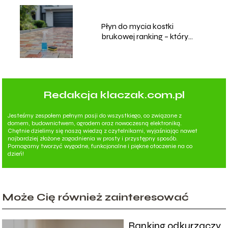
Płyn do mycia kostki
brukowej ranking – który
wybrać?
Redakcja klaczak.com.pl
Jesteśmy zespołem pełnym pasji do wszystkiego, co związane z
domem, budownictwem, ogrodem oraz nowoczesną elektroniką.
Chętnie dzielimy się naszą wiedzą z czytelnikami, wyjaśniając nawet
najbardziej złożone zagadnienia w prosty i przystępny sposób.
Pomagamy tworzyć wygodne, funkcjonalne i piękne otoczenie na co
dzień!
Może Cię również zainteresować
Ranking odkurzaczy