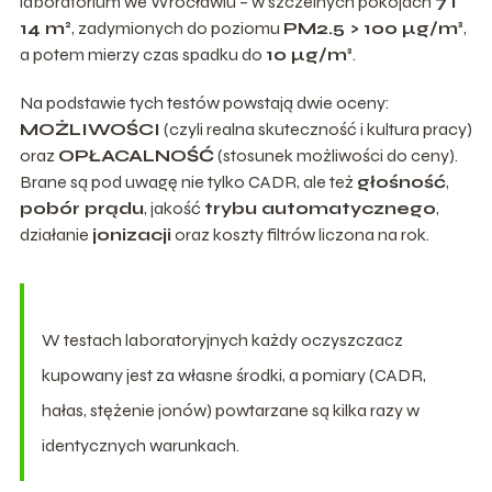
laboratorium we Wrocławiu – w szczelnych pokojach
7 i
14 m²
, zadymionych do poziomu
PM2.5 > 100 µg/m³
,
a potem mierzy czas spadku do
10 µg/m³
.
Na podstawie tych testów powstają dwie oceny:
MOŻLIWOŚCI
(czyli realna skuteczność i kultura pracy)
oraz
OPŁACALNOŚĆ
(stosunek możliwości do ceny).
Brane są pod uwagę nie tylko CADR, ale też
głośność
,
pobór prądu
, jakość
trybu automatycznego
,
działanie
jonizacji
oraz koszty filtrów liczona na rok.
W testach laboratoryjnych każdy oczyszczacz
kupowany jest za własne środki, a pomiary (CADR,
hałas, stężenie jonów) powtarzane są kilka razy w
identycznych warunkach.