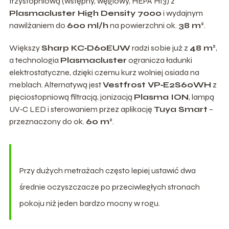
trzystopniową (wstępny, węglowy, HEPA H13) z
Plasmacluster High Density 7000
i wydajnym
nawilżaniem do
600 ml/h
na powierzchni ok.
38 m²
.
Większy
Sharp KC‑D60EUW
radzi sobie już z
48 m²
,
a technologia
Plasmacluster
ogranicza ładunki
elektrostatyczne, dzięki czemu kurz wolniej osiada na
meblach. Alternatywą jest
Vestfrost VP‑E2S60WH
z
pięciostopniową filtracją, jonizacją
Plasma ION
, lampą
UV‑C LED i sterowaniem przez aplikację
Tuya Smart
–
przeznaczony do ok.
60 m²
.
Przy dużych metrażach często lepiej ustawić dwa
średnie oczyszczacze po przeciwległych stronach
pokoju niż jeden bardzo mocny w rogu.