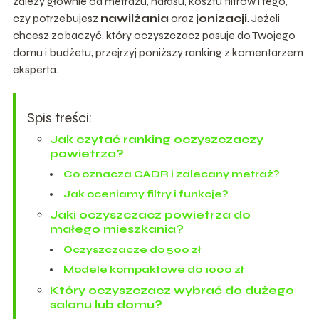
zależy głównie od metrażu, hałasu, kosztu filtrów i tego,
czy potrzebujesz
nawilżania
oraz
jonizacji
. Jeżeli
chcesz zobaczyć, który oczyszczacz pasuje do Twojego
domu i budżetu, przejrzyj poniższy ranking z komentarzem
eksperta.
Spis treści:
Jak czytać ranking oczyszczaczy
powietrza?
Co oznacza CADR i zalecany metraż?
Jak oceniamy filtry i funkcje?
Jaki oczyszczacz powietrza do
małego mieszkania?
Oczyszczacze do 500 zł
Modele kompaktowe do 1000 zł
Który oczyszczacz wybrać do dużego
salonu lub domu?