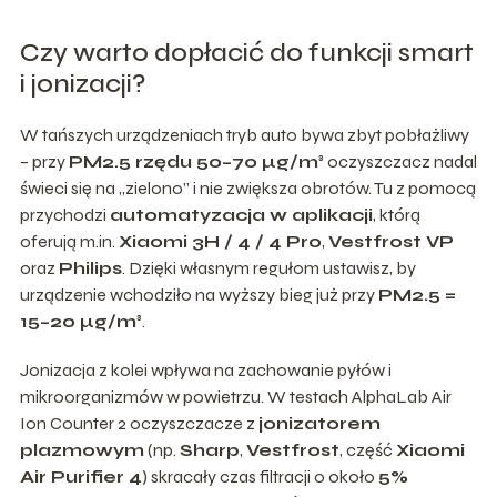
Czy warto dopłacić do funkcji smart
i jonizacji?
W tańszych urządzeniach tryb auto bywa zbyt pobłażliwy
– przy
PM2.5 rzędu 50–70 µg/m³
oczyszczacz nadal
świeci się na „zielono” i nie zwiększa obrotów. Tu z pomocą
przychodzi
automatyzacja w aplikacji
, którą
oferują m.in.
Xiaomi 3H / 4 / 4 Pro
,
Vestfrost VP
oraz
Philips
. Dzięki własnym regułom ustawisz, by
urządzenie wchodziło na wyższy bieg już przy
PM2.5 =
15–20 µg/m³
.
Jonizacja z kolei wpływa na zachowanie pyłów i
mikroorganizmów w powietrzu. W testach AlphaLab Air
Ion Counter 2 oczyszczacze z
jonizatorem
plazmowym
(np.
Sharp
,
Vestfrost
, część
Xiaomi
Air Purifier 4
) skracały czas filtracji o około
5%