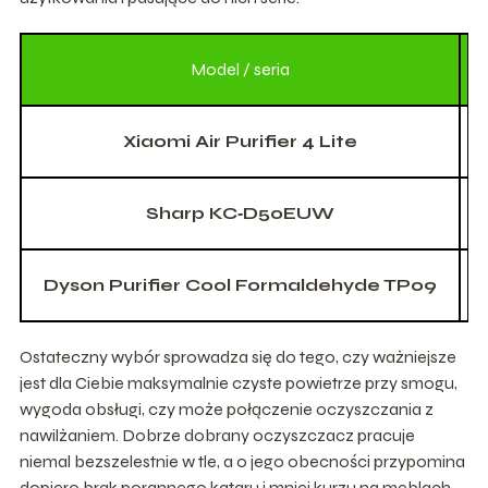
Model / seria
Xiaomi Air Purifier 4 Lite
Sharp KC‑D50EUW
Dyson Purifier Cool Formaldehyde TP09
Ostateczny wybór sprowadza się do tego, czy ważniejsze
jest dla Ciebie maksymalnie czyste powietrze przy smogu,
wygoda obsługi, czy może połączenie oczyszczania z
nawilżaniem. Dobrze dobrany oczyszczacz pracuje
niemal bezszelestnie w tle, a o jego obecności przypomina
dopiero brak porannego kataru i mniej kurzu na meblach.