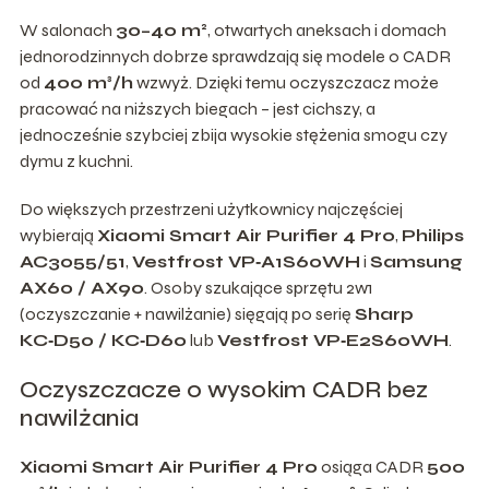
W salonach
30–40 m²
, otwartych aneksach i domach
jednorodzinnych dobrze sprawdzają się modele o CADR
od
400 m³/h
wzwyż. Dzięki temu oczyszczacz może
pracować na niższych biegach – jest cichszy, a
jednocześnie szybciej zbija wysokie stężenia smogu czy
dymu z kuchni.
Do większych przestrzeni użytkownicy najczęściej
wybierają
Xiaomi Smart Air Purifier 4 Pro
,
Philips
AC3055/51
,
Vestfrost VP‑A1S60WH
i
Samsung
AX60 / AX90
. Osoby szukające sprzętu 2w1
(oczyszczanie + nawilżanie) sięgają po serię
Sharp
KC‑D50 / KC‑D60
lub
Vestfrost VP‑E2S60WH
.
Oczyszczacze o wysokim CADR bez
nawilżania
Xiaomi Smart Air Purifier 4 Pro
osiąga CADR
500