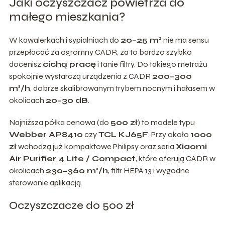
Jaki oczyszczacz powietrza do
małego mieszkania?
W kawalerkach i sypialniach do
20–25 m²
nie ma sensu
przepłacać za ogromny CADR, za to bardzo szybko
docenisz
cichą pracę
i tanie filtry. Do takiego metrażu
spokojnie wystarczą urządzenia z CADR
200–300
m³/h
, dobrze skalibrowanym trybem nocnym i hałasem w
okolicach
20–30 dB
.
Najniższa półka cenowa (do
500 zł
) to modele typu
Webber AP8410
czy
TCL KJ65F
. Przy około
1000
zł
wchodzą już kompaktowe Philipsy oraz seria
Xiaomi
Air Purifier 4 Lite / Compact
, które oferują CADR w
okolicach
230–360 m³/h
, filtr HEPA 13 i wygodne
sterowanie aplikacją.
Oczyszczacze do 500 zł