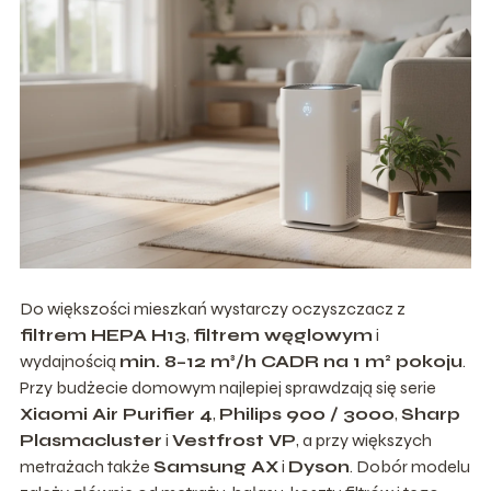
Do większości mieszkań wystarczy oczyszczacz z
filtrem HEPA H13
,
filtrem węglowym
i
wydajnością
min. 8–12 m³/h CADR na 1 m² pokoju
.
Przy budżecie domowym najlepiej sprawdzają się serie
Xiaomi Air Purifier 4
,
Philips 900 / 3000
,
Sharp
Plasmacluster
i
Vestfrost VP
, a przy większych
metrażach także
Samsung AX
i
Dyson
. Dobór modelu