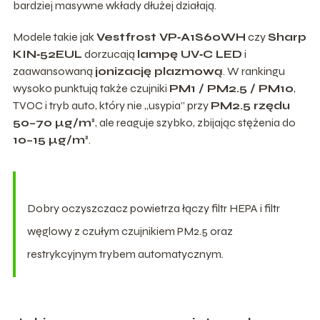
bardziej masywne wkłady dłużej działają.
Modele takie jak
Vestfrost VP‑A1S60WH
czy
Sharp
KIN‑52EUL
dorzucają
lampę UV‑C LED
i
zaawansowaną
jonizację plazmową
. W rankingu
wysoko punktują także czujniki
PM1 / PM2.5 / PM10
,
TVOC i tryb auto, który nie „usypia” przy
PM2.5 rzędu
50–70 µg/m³
, ale reaguje szybko, zbijając stężenia do
10–15 µg/m³
.
Dobry oczyszczacz powietrza łączy filtr HEPA i filtr
węglowy z czułym czujnikiem PM2.5 oraz
restrykcyjnym trybem automatycznym.