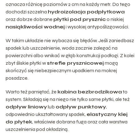
oznacza różnicę poziomów 2 cm na każdy metr. Do tego
dochodzi szczelna
hydroizolacja podpłytkowa
oraz dobrze dobrane
płytki pod prysznic
o niskiej
nasiąkliwości wodnej
i wysokiej antypoślizgowości.
W takim układzie nie wybacza się błędów. Jeśli zaniedbasz
spadek lub uszczelnienie, woda zacznie zalegać na
powierzchni albo wnikać w głąb konstrukcji podłogi. Z kolei
zbyt śliskie płytki w
strefie prysznicowej
mogą
skończyć się niebezpiecznym upadkiem na mokrej
posadzce.
Warto też pamiętać, że
kabina bezbrodzikowa
to
system. Składają się na niego nie tylko same płytki, ale też
odpływ liniowy
lub
odpływ punktowy
,
odpowiednio ukształtowany spadek,
elastyczny klej
do płytek
, właściwie dobrana fuga oraz cała warstwa
uszczelnienia pod okładziną.