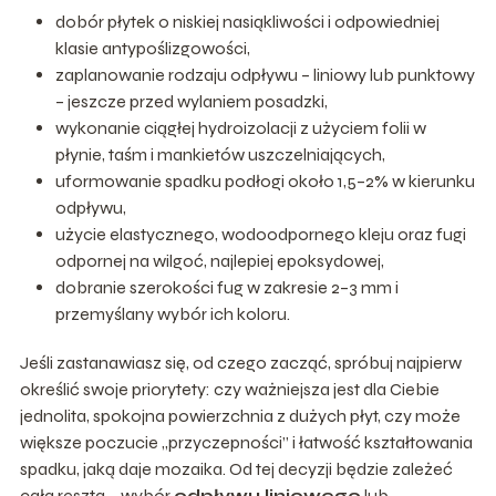
dobór płytek o niskiej nasiąkliwości i odpowiedniej
klasie antypoślizgowości,
zaplanowanie rodzaju odpływu – liniowy lub punktowy
– jeszcze przed wylaniem posadzki,
wykonanie ciągłej hydroizolacji z użyciem folii w
płynie, taśm i mankietów uszczelniających,
uformowanie spadku podłogi około 1,5–2% w kierunku
odpływu,
użycie elastycznego, wodoodpornego kleju oraz fugi
odpornej na wilgoć, najlepiej epoksydowej,
dobranie szerokości fug w zakresie 2–3 mm i
przemyślany wybór ich koloru.
Jeśli zastanawiasz się, od czego zacząć, spróbuj najpierw
określić swoje priorytety: czy ważniejsza jest dla Ciebie
jednolita, spokojna powierzchnia z dużych płyt, czy może
większe poczucie „przyczepności” i łatwość kształtowania
spadku, jaką daje mozaika. Od tej decyzji będzie zależeć
cała reszta – wybór
odpływu liniowego
lub