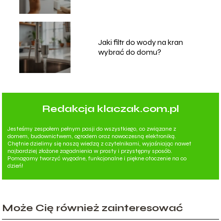
Jaki filtr do wody na kran
wybrać do domu?
Redakcja klaczak.com.pl
Jesteśmy zespołem pełnym pasji do wszystkiego, co związane z
domem, budownictwem, ogrodem oraz nowoczesną elektroniką.
Chętnie dzielimy się naszą wiedzą z czytelnikami, wyjaśniając nawet
najbardziej złożone zagadnienia w prosty i przystępny sposób.
Pomagamy tworzyć wygodne, funkcjonalne i piękne otoczenie na co
dzień!
Może Cię również zainteresować