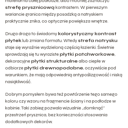
materiał na całej podłodze, albo mocniej zaznaczyć
strefę prysznicową
kontrastem. W pierwszym
wariancie granica między posadzką a natryskiem
praktycznie znika, co optycznie powiększa wnętrze.
Druga droga to świadomy
kolorystyczny kontrast
płytek
lub zmiana formatu. Wtedy
strefa natrysku
staje się wyraźnie wydzieloną częścią łazienki. Świetnie
sprawdzają się tu wyraziste
płytki patchworkowe
,
dekoracyjne
płytki strukturalne
albo ciepłe w
odbiorze
płytki drewnopodobne
, oczywiście pod
warunkiem, że mają odpowiednią antypoślizgowość i niską
nasiąkliwość.
Dobrym pomysłem bywa też powtórzenie tego samego
koloru czy wzoru na fragmencie ściany i na podłodze w
kabinie. Taki zabieg pozwala wizualnie „domknąć”
przestrzeń prysznica, bez konieczności stosowania
dodatkowych dekorów.