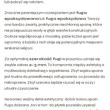
lub pokryć się nalotem.
Znacznie pewniejszym rozwiązaniem jest
fuga
epoksydowana
lub
fuga epoksydowa
. Tworzy
ona bardzo zwartą, praktycznie niechłonną spoinę, która
nie przepuszcza wody w głąb warstw konstrukcyjnych.
Dobrze współpracuje z mozaiką, gdzie liczba spoin jest
ogromna, a każda z nich staje się potencjalnym miejscem
wnikania wilgoci.
Za optymalną
szerokość fugi
w prysznicu uznaje się
zwykle zakres
2–3 mm
. To kompromis między estetyką a
możliwością dokładnego wypełnienia. Zbyt wąska spoina
jest trudna do prawidłowego zafugowania, co prowadzi do
mikroprzerw. Zbyt szeroka będzie rzucać się w oczy i
utrudni czyszczenie.
Na koniec ważny detal estetyczny: dobór koloru spoin.
Fuga dobrana „ton w ton” do płytek pozwala uzyskać