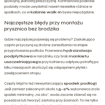
spokojną, jednolitą płaszczyznę. Kontrastowa podkreśli
podziały i może uwydatnić nawet niewielkie różnice w
spadkach, co w
kabinie walk-in
bywa niepożądane.
Najczęstsze błędy przy montażu
prysznica bez brodzika
Gdzie najczęściej pojawiają się problemy? Zaskakująco
często przyczyną są drobne zaniedbania na etapie
przygotowania podłoża. Przerwana
hydroizolacja
podpłytkowa
w narożniku czy brak
mankietu
uszczelniającego
przy kołnierzu odpływu potrafią po
kilku miesiącach skończyć się odspajaniem płytek i
zawilgoceniem stropu.
Częsty błąd to też niewystarczający
spadek podłogi
.
Jeśli zamiast zalecanych około
1,5–2%
wykonawca zrobi
spadek minimalny „na oko”, woda zacznie zbierać się na
posadzce lub tworzyć zastoiny przy ścianach. To nie tylko