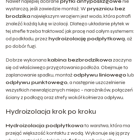
Nawet najlepiej dobrane
płytki antypoślizgowe
nie
wystarczą, jeśli zawiedzie montaż. W
prysznicu bez
brodzika
największym wrogiem jest woda, która potrafi
znaleźć każdą lukę w izolacji. Dlatego układanie płytek w
tej strefie trzeba traktować jak pracę nad całym systemem:
od podkładu, przez
hydroizolację podpłytkową
, aż
po dobór fugi.
Dobrze wykonana
kabina bezbrodzikowa
zaczyna
się od właściwego przygotowania podłoża. Obejmuje to
zaplanowanie spadku, montaż
odpływu liniowego
lub
odpływu punktowego
, a następnie uszczelnienie
wszystkich newralgicznych miejsc – narożników, połączeń
ściany z podłogą oraz strefy wokół kołnierza odpływu.
Hydroizolacja krok po kroku
Hydroizolacja podpłytkowa
to warstwa, która ma
przejąć większość kontaktu z wodą. Wykonuje się ją przy