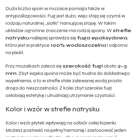
Duża liczba spoin w mozaice pomaga także w
antypoślizgowości. Fug jest dużo, więc stają się czymś w
rodzaju naturalnej „siatki” hamującej stopę. W takim
układzie ogromne znaczenie ma rodzaj spoiny. W
strefie
natrysku
najlepiej sprawdza się
fuga epoksydowa
,
która jest w praktyce
100% wodoszczelna
i odporna
na pleśń.
Przy mozaikach zaleca się
szerokość fugi
około
2–3
mm
. Zbyt wąska spoina może być trudna do dokładnego
wypełnienia, a to w strefie stale zalewanej wodą prosta
droga do nieszczelności. Z kolei zbyt szerokie fugi
osłabiają estetykę i utrudniają utrzymanie czystości.
Kolor i wzór w strefie natrysku
Kolor i wzór płytek wpływają na odbiór całej łazienki.
Możesz postawić na pełną harmonię i zastosować jeden