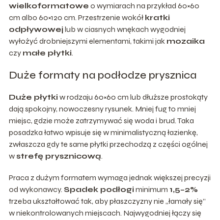
wielkoformatowe
o wymiarach na przykład 60×60
cm albo 60×120 cm. Przestrzenie wokół
kratki
odpływowej
lub w ciasnych wnękach wygodniej
wyłożyć drobniejszymi elementami, takimi jak
mozaika
czy
małe płytki
.
Duże formaty na podłodze prysznica
Duże płytki
w rodzaju 60×60 cm lub dłuższe prostokąty
dają spokojny, nowoczesny rysunek. Mniej fug to mniej
miejsc, gdzie może zatrzymywać się woda i brud. Taka
posadzka łatwo wpisuje się w minimalistyczną łazienkę,
zwłaszcza gdy te same płytki przechodzą z części ogólnej
w
strefę prysznicową
.
Praca z dużym formatem wymaga jednak większej precyzji
od wykonawcy.
Spadek podłogi
minimum
1,5–2%
trzeba ukształtować tak, aby płaszczyzny nie „łamały się”
w niekontrolowanych miejscach. Najwygodniej łączy się