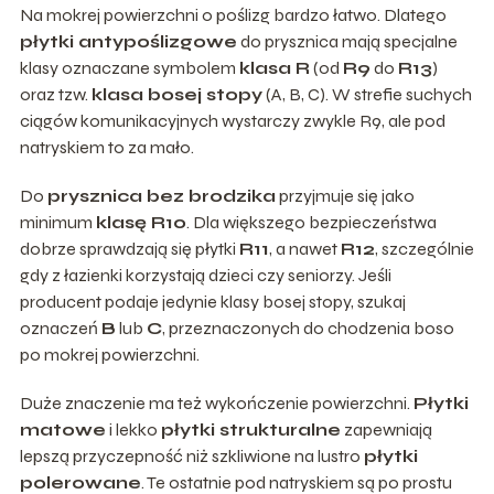
Na mokrej powierzchni o poślizg bardzo łatwo. Dlatego
płytki antypoślizgowe
do prysznica mają specjalne
klasy oznaczane symbolem
klasa R
(od
R9
do
R13
)
oraz tzw.
klasa bosej stopy
(A, B, C). W strefie suchych
ciągów komunikacyjnych wystarczy zwykle R9, ale pod
natryskiem to za mało.
Do
prysznica bez brodzika
przyjmuje się jako
minimum
klasę R10
. Dla większego bezpieczeństwa
dobrze sprawdzają się płytki
R11
, a nawet
R12
, szczególnie
gdy z łazienki korzystają dzieci czy seniorzy. Jeśli
producent podaje jedynie klasy bosej stopy, szukaj
oznaczeń
B
lub
C
, przeznaczonych do chodzenia boso
po mokrej powierzchni.
Duże znaczenie ma też wykończenie powierzchni.
Płytki
matowe
i lekko
płytki strukturalne
zapewniają
lepszą przyczepność niż szkliwione na lustro
płytki
polerowane
. Te ostatnie pod natryskiem są po prostu