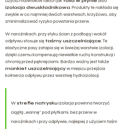
użyciu materiałów takich jak
folia w płynie
albo
izolacja dwuskładnikowa
. Produkty te nakłada się
zwykle w co najmniej dwóch warstwach, krzyżowo, aby
zminimalizować ryzyko powstania przerw.
W narożnikach, przy styku ścian z podłogą i wokół
odpływu stosuje się
taśmy uszczelniające
. Te
elastyczne pasy zatapia się w świeżej warstwie izolacji,
dzięki czemu kompensują niewielkie ruchy konstrukcji i
chronią przed pęknięciami. Bardzo ważny jest także
mankiet uszczelniający
w miejscu przejścia
kołnierza odpływu przez warstwę hydroizolacji.
W
strefie natrysku
izolacja powinna tworzyć
ciągłą „wannę” pod płytkami, bez przerw w
narożnikach i przy odpływie, najlepiej z użyciem taśm