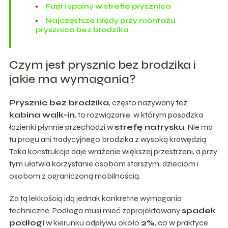
Fugi i spoiny w strefie prysznica
Najczęstsze błędy przy montażu
prysznica bez brodzika
Czym jest prysznic bez brodzika i
jakie ma wymagania?
Prysznic bez brodzika
, często nazywany też
kabina walk-in
, to rozwiązanie, w którym posadzka
łazienki płynnie przechodzi w
strefę natrysku
. Nie ma
tu progu ani tradycyjnego brodzika z wysoką krawędzią.
Taka konstrukcja daje wrażenie większej przestrzeni, a przy
tym ułatwia korzystanie osobom starszym, dzieciom i
osobom z ograniczoną mobilnością.
Za tą lekkością idą jednak konkretne wymagania
techniczne. Podłoga musi mieć zaprojektowany
spadek
podłogi
w kierunku odpływu około
2%
, co w praktyce