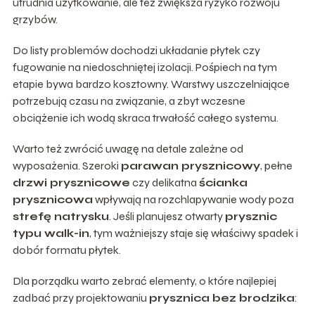
utrudnia użytkowanie, ale też zwiększa ryzyko rozwoju
grzybów.
Do listy problemów dochodzi układanie płytek czy
fugowanie na niedoschniętej izolacji. Pośpiech na tym
etapie bywa bardzo kosztowny. Warstwy uszczelniające
potrzebują czasu na związanie, a zbyt wczesne
obciążenie ich wodą skraca trwałość całego systemu.
Warto też zwrócić uwagę na detale zależne od
wyposażenia. Szeroki
parawan prysznicowy
, pełne
drzwi prysznicowe
czy delikatna
ścianka
prysznicowa
wpływają na rozchlapywanie wody poza
strefę natrysku
. Jeśli planujesz otwarty
prysznic
typu walk-in
, tym ważniejszy staje się właściwy spadek i
dobór formatu płytek.
Dla porządku warto zebrać elementy, o które najlepiej
zadbać przy projektowaniu
prysznica bez brodzika
: