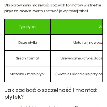
Dla porównania możliwości różnych formatów w
strefie
prysznicowej
warto zestawić je w prostej tabeli:
Typ płytek
Zale
Duże płytki
Mało fug, nowoczes
Średni format
Uniwersalne, łatwiej docina
Mozaika / małe płytki
Świetnie układają się przy od
Jak zadbać o szczelność i montaż
płytek?