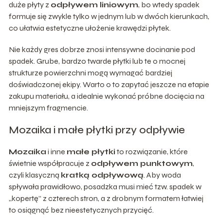
duże płyty z
odpływem liniowym
, bo wtedy spadek
formuje się zwykle tylko w jednym lub w dwóch kierunkach,
co ułatwia estetyczne ułożenie krawędzi płytek.
Nie każdy gres dobrze znosi intensywne docinanie pod
spadek. Grube, bardzo twarde płytki lub te o mocnej
strukturze powierzchni mogą wymagać bardziej
doświadczonej ekipy. Warto o to zapytać jeszcze na etapie
zakupu materiału, a idealnie wykonać próbne docięcia na
mniejszym fragmencie.
Mozaika i małe płytki przy odpływie
Mozaika
i inne
małe płytki
to rozwiązanie, które
świetnie współpracuje z
odpływem punktowym
,
czyli klasyczną
kratką odpływową
. Aby woda
spływała prawidłowo, posadzka musi mieć tzw. spadek w
„kopertę” z czterech stron, a z drobnym formatem łatwiej
to osiągnąć bez nieestetycznych przycięć.