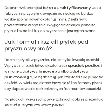
Dobrym wyborem jest też
gres rektyfikowany
. Jego
fabrycznie przycięte krawędzie pozwalają na bardzo
wąskie spoiny, nawet około
1,5 mm
. Dzięki temu
powierzchnia w prysznicu wygląda niemal jak jednolita
płyta, a liczba linii fug do czyszczenia jest ograniczona.
Jaki format i kształt płytek pod
prysznic wybrać?
Rozmiar płytek w prysznicu nie jest tylko kwestią estetyki.
Wpływa na to, jak łatwo ukształtujesz
spadek podłogi
w stronę
odpływu liniowego
albo
odpływu
punktowego
, ile będzie fug i jak często trzeba je będzie
czyścić. W wielu projektach łączy się różne formaty płytek,
aby dopasować je do konkretnych fragmentów posadzki.
Na gładkich, większych powierzchniach dobrze prezentują
się
duże płytki
czy wręcz
płytki