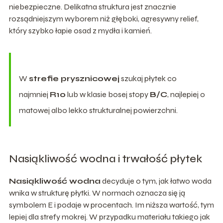
niebezpieczne. Delikatna struktura jest znacznie
rozsądniejszym wyborem niż głęboki, agresywny relief,
który szybko łapie osad z mydła i kamień.
W
strefie prysznicowej
szukaj płytek co
najmniej
R10
lub w klasie bosej stopy
B/C
, najlepiej o
matowej albo lekko strukturalnej powierzchni.
Nasiąkliwość wodna i trwałość płytek
Nasiąkliwość wodna
decyduje o tym, jak łatwo woda
wnika w strukturę płytki. W normach oznacza się ją
symbolem E i podaje w procentach. Im niższa wartość, tym
lepiej dla strefy mokrej. W przypadku materiału takiego jak