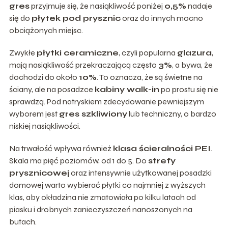
gres
przyjmuje się, że nasiąkliwość poniżej
0,5%
nadaje
się do
płytek pod prysznic
oraz do innych mocno
obciążonych miejsc.
Zwykłe
płytki ceramiczne
, czyli popularna
glazura
,
mają nasiąkliwość przekraczającą często
3%
, a bywa, że
dochodzi do około
10%
. To oznacza, że są świetne na
ściany, ale na posadzce
kabiny walk-in
po prostu się nie
sprawdzą. Pod natryskiem zdecydowanie pewniejszym
wyborem jest
gres szkliwiony
lub techniczny, o bardzo
niskiej nasiąkliwości.
Na trwałość wpływa również
klasa ścieralności PEI
.
Skala ma pięć poziomów, od 1 do 5. Do
strefy
prysznicowej
oraz intensywnie użytkowanej posadzki
domowej warto wybierać płytki co najmniej z wyższych
klas, aby okładzina nie zmatowiała po kilku latach od
piasku i drobnych zanieczyszczeń nanoszonych na
butach.