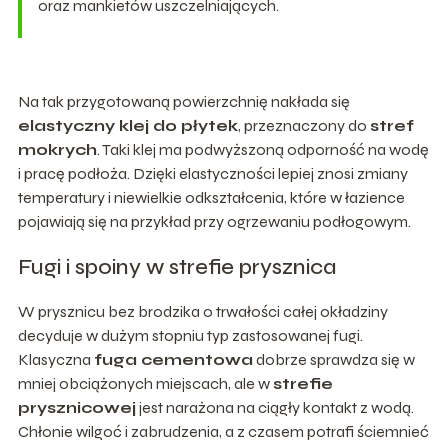
oraz mankietów uszczelniających.
Na tak przygotowaną powierzchnię nakłada się
elastyczny klej do płytek
, przeznaczony do
stref
mokrych
. Taki klej ma podwyższoną odporność na wodę
i pracę podłoża. Dzięki elastyczności lepiej znosi zmiany
temperatury i niewielkie odkształcenia, które w łazience
pojawiają się na przykład przy ogrzewaniu podłogowym.
Fugi i spoiny w strefie prysznica
W prysznicu bez brodzika o trwałości całej okładziny
decyduje w dużym stopniu typ zastosowanej fugi.
Klasyczna
fuga cementowa
dobrze sprawdza się w
mniej obciążonych miejscach, ale w
strefie
prysznicowej
jest narażona na ciągły kontakt z wodą.
Chłonie wilgoć i zabrudzenia, a z czasem potrafi ściemnieć