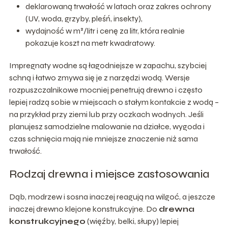
deklarowaną trwałość w latach oraz zakres ochrony
(UV, woda, grzyby, pleśń, insekty),
wydajność w m²/litr i cenę za litr, która realnie
pokazuje koszt na metr kwadratowy.
Impregnaty wodne są łagodniejsze w zapachu, szybciej
schną i łatwo zmywa się je z narzędzi wodą. Wersje
rozpuszczalnikowe mocniej penetrują drewno i często
lepiej radzą sobie w miejscach o stałym kontakcie z wodą –
na przykład przy ziemi lub przy oczkach wodnych. Jeśli
planujesz samodzielne malowanie na działce, wygoda i
czas schnięcia mają nie mniejsze znaczenie niż sama
trwałość.
Rodzaj drewna i miejsce zastosowania
Dąb, modrzew i sosna inaczej reagują na wilgoć, a jeszcze
inaczej drewno klejone konstrukcyjne. Do
drewna
konstrukcyjnego
(więźby, belki, słupy) lepiej