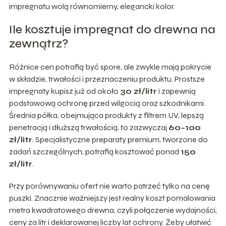
impregnatu wolą równomierny, elegancki kolor.
Ile kosztuje impregnat do drewna na
zewnątrz?
Różnice cen potrafią być spore, ale zwykle mają pokrycie
w składzie, trwałości i przeznaczeniu produktu. Prostsze
impregnaty kupisz już od około
30 zł/litr
i zapewnią
podstawową ochronę przed wilgocią oraz szkodnikami.
Średnia półka, obejmująca produkty z filtrem UV, lepszą
penetracją i dłuższą trwałością, to zazwyczaj
60–100
zł/litr
. Specjalistyczne preparaty premium, tworzone do
zadań szczególnych, potrafią kosztować ponad
150
zł/litr
.
Przy porównywaniu ofert nie warto patrzeć tylko na cenę
puszki. Znacznie ważniejszy jest realny koszt pomalowania
metra kwadratowego drewna, czyli połączenie wydajności,
ceny za litr i deklarowanej liczby lat ochrony. Żeby ułatwić