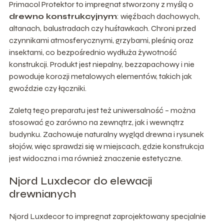
Primacol Protektor to impregnat stworzony z myślą o
drewno konstrukcyjnym
: więźbach dachowych,
altanach, balustradach czy huśtawkach. Chroni przed
czynnikami atmosferycznymi, grzybami, pleśnią oraz
insektami, co bezpośrednio wydłuża żywotność
konstrukcji. Produkt jest niepalny, bezzapachowy i nie
powoduje korozji metalowych elementów, takich jak
gwoździe czy łączniki.
Zaletą tego preparatu jest też uniwersalność – można
stosować go zarówno na zewnątrz, jak i wewnątrz
budynku. Zachowuje naturalny wygląd drewna i rysunek
słojów, więc sprawdzi się w miejscach, gdzie konstrukcja
jest widoczna i ma również znaczenie estetyczne.
Njord Luxdecor do elewacji
drewnianych
Njord Luxdecor to impregnat zaprojektowany specjalnie