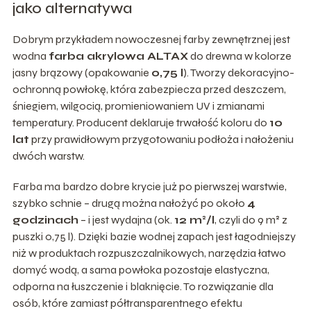
jako alternatywa
Dobrym przykładem nowoczesnej farby zewnętrznej jest
wodna
farba akrylowa ALTAX
do drewna w kolorze
jasny brązowy (opakowanie
0,75 l
). Tworzy dekoracyjno-
ochronną powłokę, która zabezpiecza przed deszczem,
śniegiem, wilgocią, promieniowaniem UV i zmianami
temperatury. Producent deklaruje trwałość koloru do
10
lat
przy prawidłowym przygotowaniu podłoża i nałożeniu
dwóch warstw.
Farba ma bardzo dobre krycie już po pierwszej warstwie,
szybko schnie – drugą można nałożyć po około
4
godzinach
– i jest wydajna (ok.
12 m²/l
, czyli do 9 m² z
puszki 0,75 l). Dzięki bazie wodnej zapach jest łagodniejszy
niż w produktach rozpuszczalnikowych, narzędzia łatwo
domyć wodą, a sama powłoka pozostaje elastyczna,
odporna na łuszczenie i blaknięcie. To rozwiązanie dla
osób, które zamiast półtransparentnego efektu