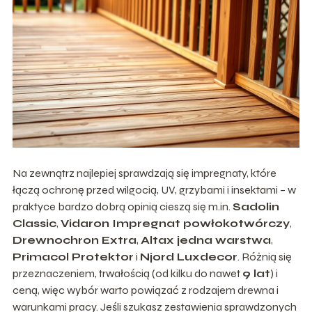
Na zewnątrz najlepiej sprawdzają się impregnaty, które
łączą ochronę przed wilgocią, UV, grzybami i insektami – w
praktyce bardzo dobrą opinią cieszą się m.in.
Sadolin
Classic
,
Vidaron Impregnat powłokotwórczy
,
Drewnochron Extra
,
Altax jedna warstwa
,
Primacol Protektor
i
Njord Luxdecor
. Różnią się
przeznaczeniem, trwałością (od kilku do nawet
9 lat
) i
ceną, więc wybór warto powiązać z rodzajem drewna i
warunkami pracy. Jeśli szukasz zestawienia sprawdzonych