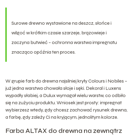
Surowe drewno wystawione na deszcz, słońce i
wilgoć w krótkim czasie szarzeje, brązowieje i
zaczyna butwieć – ochronna warstwa impregnatu
znacząco opóźnia ten proces.
W grupie farb do drewna najsilniej kryły Colours i Nobiles –
już jedna warstwa chowała słoje i sęki. Dekoral i Luxens
wypadły słabiej, a Dulux wymagał wielu warstw, co odbiło
się na zużyciu produktu. Wniosek jest prosty: impregnat
wybierzesz wtedy, gdy chcesz zachować rysunek drewna,
a farbę, gdy zależy Ci na kryjącym, jednolitym kolorze.
Farba ALTAX do drewna na zewnątrz