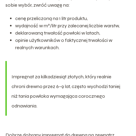
sobie wybór, zwróć uwagę na:
cenę przeliczoną na 1 litr produktu,
wydajność w m²/litr przy zalecanej liczbie warstw,
deklarowaną trwałość powłoki w latach,
opinie użytkowników o faktycznej trwałości w
realnych warunkach.
Impregnat za kilkadziesiąt złotych, który realnie
chroni drewno przez 6–9 lat, często wychodzi taniej
niż tania powłoka wymagająca corocznego
odnawiania.
Dobrze dobrany impregnat do drewna na zewnątrz