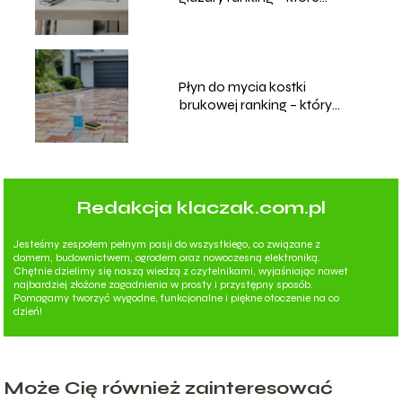
modele wybrać?
Płyn do mycia kostki
brukowej ranking – który
wybrać?
Redakcja klaczak.com.pl
Jesteśmy zespołem pełnym pasji do wszystkiego, co związane z
domem, budownictwem, ogrodem oraz nowoczesną elektroniką.
Chętnie dzielimy się naszą wiedzą z czytelnikami, wyjaśniając nawet
najbardziej złożone zagadnienia w prosty i przystępny sposób.
Pomagamy tworzyć wygodne, funkcjonalne i piękne otoczenie na co
dzień!
Może Cię również zainteresować