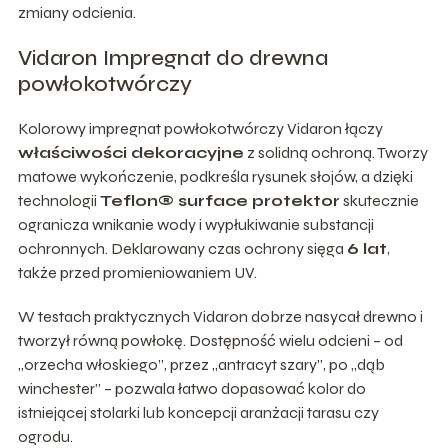
zmiany odcienia.
Vidaron Impregnat do drewna
powłokotwórczy
Kolorowy impregnat powłokotwórczy Vidaron łączy
właściwości dekoracyjne
z solidną ochroną. Tworzy
matowe wykończenie, podkreśla rysunek słojów, a dzięki
technologii
Teflon® surface protektor
skutecznie
ogranicza wnikanie wody i wypłukiwanie substancji
ochronnych. Deklarowany czas ochrony sięga
6 lat
,
także przed promieniowaniem UV.
W testach praktycznych Vidaron dobrze nasycał drewno i
tworzył równą powłokę. Dostępność wielu odcieni – od
„orzecha włoskiego”, przez „antracyt szary”, po „dąb
winchester” – pozwala łatwo dopasować kolor do
istniejącej stolarki lub koncepcji aranżacji tarasu czy
ogrodu.