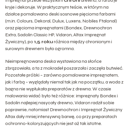
Impregnat przede wszystkim
chroni
drewno, a farba je
kryje i dekoruje. W praktycznym teście, w którym na
działce pomalowano deski sosnowe pięcioma farbami
(m.in. Colours, Dekoral, Dulux, Luxens, Nobiles Ftalonal)
oraz pięcioma impregnatami (Bondex, Drewnochron
Extra, Sadolin Classic HP, Vidaron, Altax Impregnat
Żywiczny), po
1,5 roku
różnica między chronionym i
surowym drewnem była ogromna.
Nieimpregnowana deska wystawiona na słońce
zbrązowiała, a ta z mokradeł poszarzała i zaczęła butwieć.
Pozostałe próbki – zarówno pomalowane impregnatem,
jak i farbą – wyglądały niemal tak jak na początku, a woda z
bagna nie wypłukała preparatów z drewna. W czasie
malowania widać było też różnice: impregnaty Bondex i
Sadolin najlepiej nasycały drewno, Vidaron radził sobie
poprawnie, natomiast Drewnochron i Impregnat Żywiczny
Altax dały mniej intensywną barwę, co przy preparatach
ochronno-koloryzujących nie jest aż tak istotne.