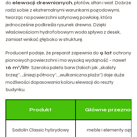
do
elewacji drewnianych
, płotów, altan i wiat. Dobrze
radzi sobie z ekstremalnymi warunkami pogodowymi,
tworząc na powierzchni satynową powłokę, która
jednocześnie podkreśla rysunek drewna. Dzięki
właściwościom hydrofobowym woda spływa z desek,
zamiast wnikać głęboko w strukturę.
Producent podaje, że preparat zapewnia do
9 lat
ochrony
pionowych powierzchni i ma wysoką wydajność – nawet
16 m²/litr
. Szeroka paleta barw (takich jak „skalisty
brzeg”, „śniegi północy”, „wulkaniczna plaża”) daje duże
możliwości dopasowania koloru elewacji do reszty
budynku.
Produkt
Główne przeznacz
Sadolin Classic hybrydowy
meble i elementy ogr