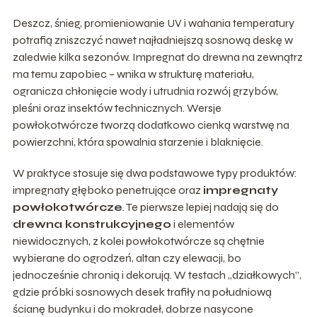
Deszcz, śnieg, promieniowanie UV i wahania temperatury
potrafią zniszczyć nawet najładniejszą sosnową deskę w
zaledwie kilka sezonów. Impregnat do drewna na zewnątrz
ma temu zapobiec – wnika w strukturę materiału,
ogranicza chłonięcie wody i utrudnia rozwój grzybów,
pleśni oraz insektów technicznych. Wersje
powłokotwórcze tworzą dodatkowo cienką warstwę na
powierzchni, która spowalnia starzenie i blaknięcie.
W praktyce stosuje się dwa podstawowe typy produktów:
impregnaty głęboko penetrujące oraz
impregnaty
powłokotwórcze
. Te pierwsze lepiej nadają się do
drewna konstrukcyjnego
i elementów
niewidocznych, z kolei powłokotwórcze są chętnie
wybierane do ogrodzeń, altan czy elewacji, bo
jednocześnie chronią i dekorują. W testach „działkowych”,
gdzie próbki sosnowych desek trafiły na południową
ścianę budynku i do mokradeł, dobrze nasycone