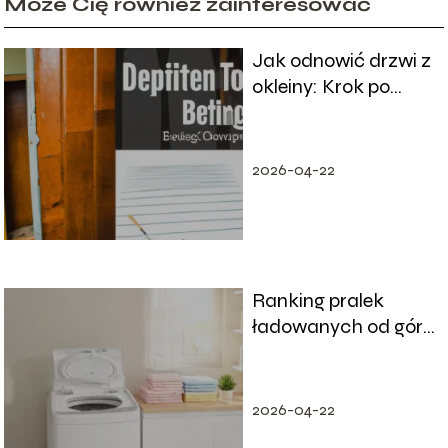
Może Cię również zainteresować
Jak odnowić drzwi z
okleiny: Krok po
kroku
2026-04-22
Ranking pralek
ładowanych od góry
– które modele
wybrać?
2026-04-22