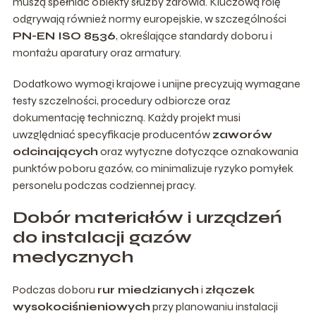
muszą spełniać obiekty służby zdrowia. Kluczową rolę
odgrywają również normy europejskie, w szczególności
PN-EN ISO 8536
, określające standardy doboru i
montażu aparatury oraz armatury.
Dodatkowo wymogi krajowe i unijne precyzują wymagane
testy szczelności, procedury odbiorcze oraz
dokumentację techniczną. Każdy projekt musi
uwzględniać specyfikacje producentów
zaworów
odcinających
oraz wytyczne dotyczące oznakowania
punktów poboru gazów, co minimalizuje ryzyko pomyłek
personelu podczas codziennej pracy.
Dobór materiałów i urządzeń
do instalacji gazów
medycznych
Podczas doboru
rur miedzianych
i
złączek
wysokociśnieniowych
przy planowaniu instalacji