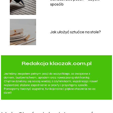
sposób
Jak ułożyć sztućce na stole?
Redakcja klaczak.com.pl
Jesteśmy zespołem pełnym pasji do wszystkiego, co związane z
domem, budownictwem, ogrodem oraz nowoczesną elektroniką.
Chętnie dzielimy się naszą wiedzą z czytelnikami, wyjaśniając nawet
najbardziej złożone zagadnienia w prosty i przystępny sposób.
Pomagamy tworzyć wygodne, funkcjonalne i piękne otoczenie na co
dzień!