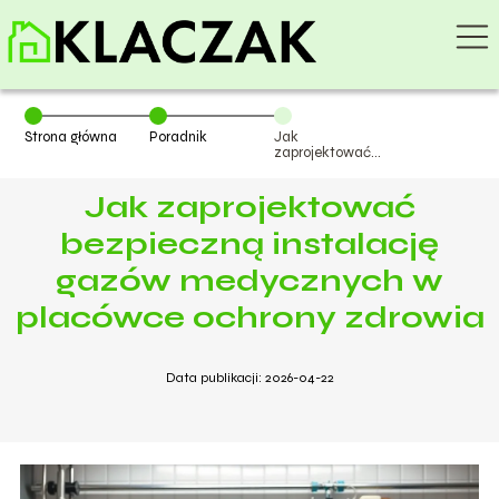
Strona główna
Poradnik
Jak
zaprojektować
bezpieczną
instalację
Jak zaprojektować
gazów
medycznych w
placówce
bezpieczną instalację
ochrony
zdrowia
gazów medycznych w
placówce ochrony zdrowia
Data publikacji: 2026-04-22