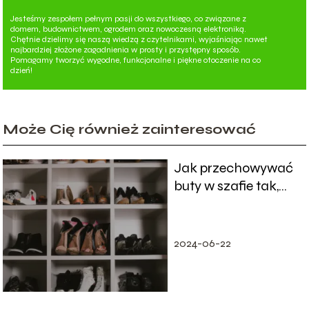
Jesteśmy zespołem pełnym pasji do wszystkiego, co związane z
domem, budownictwem, ogrodem oraz nowoczesną elektroniką.
Chętnie dzielimy się naszą wiedzą z czytelnikami, wyjaśniając nawet
najbardziej złożone zagadnienia w prosty i przystępny sposób.
Pomagamy tworzyć wygodne, funkcjonalne i piękne otoczenie na co
dzień!
Może Cię również zainteresować
Jak przechowywać
buty w szafie tak,
aby nie zajmowały
duzo miejsca?
2024-06-22