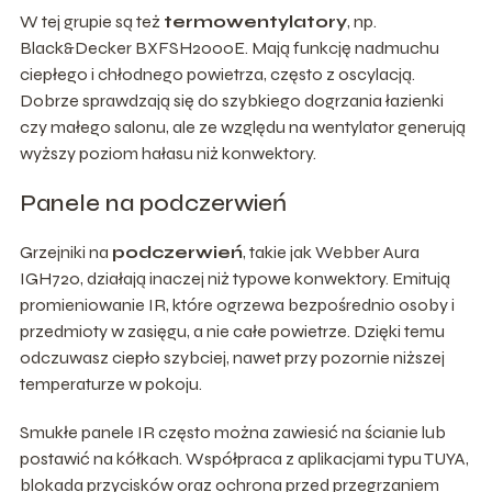
W tej grupie są też
termowentylatory
, np.
Black&Decker BXFSH2000E. Mają funkcję nadmuchu
ciepłego i chłodnego powietrza, często z oscylacją.
Dobrze sprawdzają się do szybkiego dogrzania łazienki
czy małego salonu, ale ze względu na wentylator generują
wyższy poziom hałasu niż konwektory.
Panele na podczerwień
Grzejniki na
podczerwień
, takie jak Webber Aura
IGH720, działają inaczej niż typowe konwektory. Emitują
promieniowanie IR, które ogrzewa bezpośrednio osoby i
przedmioty w zasięgu, a nie całe powietrze. Dzięki temu
odczuwasz ciepło szybciej, nawet przy pozornie niższej
temperaturze w pokoju.
Smukłe panele IR często można zawiesić na ścianie lub
postawić na kółkach. Współpraca z aplikacjami typu TUYA,
blokada przycisków oraz ochrona przed przegrzaniem