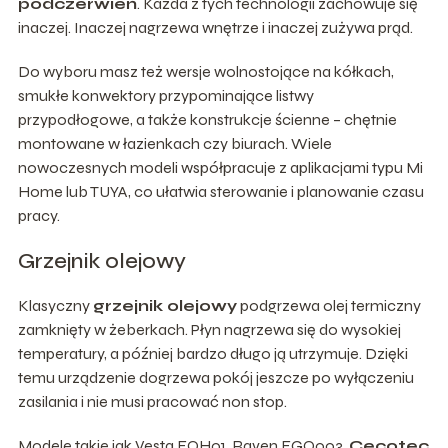
podczerwień
. Każda z tych technologii zachowuje się
inaczej. Inaczej nagrzewa wnętrze i inaczej zużywa prąd.
Do wyboru masz też wersje wolnostojące na kółkach,
smukłe konwektory przypominające listwy
przypodłogowe, a także konstrukcje ścienne – chętnie
montowane w łazienkach czy biurach. Wiele
nowoczesnych modeli współpracuje z aplikacjami typu Mi
Home lub TUYA, co ułatwia sterowanie i planowanie czasu
pracy.
Grzejnik olejowy
Klasyczny
grzejnik olejowy
podgrzewa olej termiczny
zamknięty w żeberkach. Płyn nagrzewa się do wysokiej
temperatury, a później bardzo długo ją utrzymuje. Dzięki
temu urządzenie dogrzewa pokój jeszcze po wyłączeniu
zasilania i nie musi pracować non stop.
Modele takie jak Vesta EOH01, Raven EGO003,
Cecotec