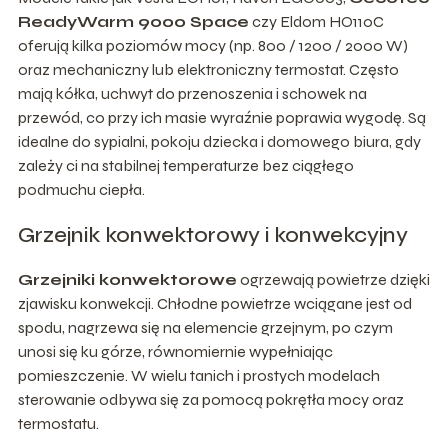
ReadyWarm 9000 Space
czy Eldom HO110C
oferują kilka poziomów mocy (np. 800 / 1200 / 2000 W)
oraz mechaniczny lub elektroniczny termostat. Często
mają kółka, uchwyt do przenoszenia i schowek na
przewód, co przy ich masie wyraźnie poprawia wygodę. Są
idealne do sypialni, pokoju dziecka i domowego biura, gdy
zależy ci na stabilnej temperaturze bez ciągłego
podmuchu ciepła.
Grzejnik konwektorowy i konwekcyjny
Grzejniki konwektorowe
ogrzewają powietrze dzięki
zjawisku konwekcji. Chłodne powietrze wciągane jest od
spodu, nagrzewa się na elemencie grzejnym, po czym
unosi się ku górze, równomiernie wypełniając
pomieszczenie. W wielu tanich i prostych modelach
sterowanie odbywa się za pomocą pokrętła mocy oraz
termostatu.