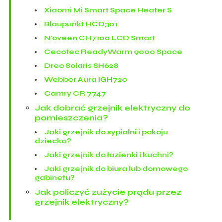
Xiaomi Mi Smart Space Heater S
Blaupunkt HCO301
N’oveen CH7100 LCD Smart
Cecotec ReadyWarm 9000 Space
Dreo Solaris SH628
Webber Aura IGH720
Camry CR 7747
Jak dobrać grzejnik elektryczny do
pomieszczenia?
Jaki grzejnik do sypialni i pokoju
dziecka?
Jaki grzejnik do łazienki i kuchni?
Jaki grzejnik do biura lub domowego
gabinetu?
Jak policzyć zużycie prądu przez
grzejnik elektryczny?