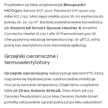
Przykładem są takie urządzenia jak
Blaupunkt
HCO301
, Sencor SCF 2001, Ravanson CH-9000 czy
Adler AD 7750. Moc sięga zwykle 2000 W, co wystarcza do
pokoju ok. 20–22 m². Bardziej zaawansowane konwektory,
jak
Xiaomi Mi Smart Space Heater S
, Smartmi
Convector Heater 1S czy Lafe IR ThermoSmart 500 W,
oferują płynną regulację temperatury (np. 18–28°C), cichą
pracę bez wentylatora oraz sterowanie aplikacją.
Grzejniki ceramiczne i
termowentylatory
Grzejnik ceramiczny
wykorzystuje element PTC, który
nagrzewa się błyskawicznie, a jednocześnie stabilizuje
moc przy wzroście temperatury. Dzięki temu urządzenia
takie jak
Dreo Solaris SH628
, Dreo Atom 318 czy
Cecotec ReadyWarm 2070 Max Ceramic Rotate Smart
potrafią odczuwalnie ogrzać pokój już po kilku sekundach.