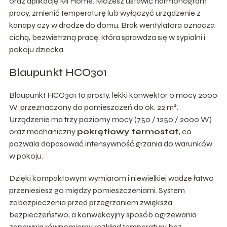
oraz aplikację Mi Home. Możesz ustawić harmonogram
pracy, zmienić temperaturę lub wyłączyć urządzenie z
kanapy czy w drodze do domu. Brak wentylatora oznacza
cichą, bezwietrzną pracę, która sprawdza się w sypialni i
pokoju dziecka.
Blaupunkt HCO301
Blaupunkt HCO301 to prosty, lekki konwektor o mocy 2000
W, przeznaczony do pomieszczeń do ok. 22 m².
Urządzenie ma trzy poziomy mocy (750 / 1250 / 2000 W)
oraz mechaniczny
pokrętłowy termostat
, co
pozwala dopasować intensywność grzania do warunków
w pokoju.
Dzięki kompaktowym wymiarom i niewielkiej wadze łatwo
przeniesiesz go między pomieszczeniami. System
zabezpieczenia przed przegrzaniem zwiększa
bezpieczeństwo, a konwekcyjny sposób ogrzewania
zapewnia równomierny rozkład temperatury bez