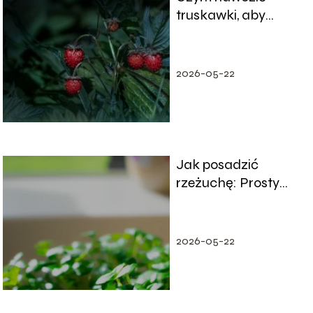
truskawki, aby
urosły duże i
słodkie?
2026-05-22
Jak posadzić
rzeżuchę: Prosty
przewodnik
2026-05-22