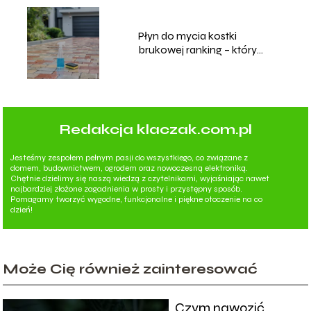
Płyn do mycia kostki
brukowej ranking – który
wybrać?
Redakcja klaczak.com.pl
Jesteśmy zespołem pełnym pasji do wszystkiego, co związane z
domem, budownictwem, ogrodem oraz nowoczesną elektroniką.
Chętnie dzielimy się naszą wiedzą z czytelnikami, wyjaśniając nawet
najbardziej złożone zagadnienia w prosty i przystępny sposób.
Pomagamy tworzyć wygodne, funkcjonalne i piękne otoczenie na co
dzień!
Może Cię również zainteresować
Czym nawozić