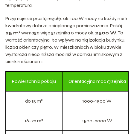
temperatura.
Przyjmuje się prostą regułę: ok. 100 W mocy na każdy metr
kwadratowy dobrze ocieplonego pomieszczenia. Pokój
25 m²
wymaga więc grzejnika o mocy ok.
2500 W
. To
wartość orientacyjna, bo wpływa na nią izolacja budynku,
liczba okien czy piętro. W mieszkaniach w bloku zwykle
wystarcza nieco niższa moc niż w domku letniskowym z
cienkimi ścianami.
Powierzchnia pokoju
Orientacyjna moc grzejnika
do 15 m²
1000–1500 W
16–22 m²
1500–2000 W