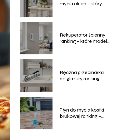
mycia okien – który
model wybrać?
Rekuperator ścienny
ranking – które modele
są najlepsze?
Ręczna przecinarka
do glazury ranking –
które modele wybrać?
Płyn do mycia kostki
brukowej ranking –
który wybrać?