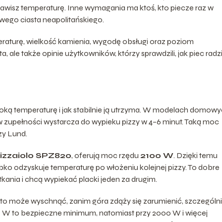
ustawisz temperaturę. Inne wymagania ma ktoś, kto piecze raz w
wego ciasta neapolitańskiego.
aturę, wielkość kamienia, wygodę obsługi oraz poziom
le także opinie użytkowników, którzy sprawdzili, jak piec radz
soką temperaturę i jak stabilnie ją utrzyma. W modelach domow
 w zupełności wystarcza do wypieku pizzy w 4–6 minut. Taką moc
zy Lund.
izzaiolo SPZ820
, oferują moc rzędu
2100 W
. Dzięki temu
bko odzyskuje temperaturę po włożeniu kolejnej pizzy. To dobre
tkania i chcą wypiekać placki jeden za drugim.
asto może wyschnąć, zanim góra zdąży się zarumienić, szczególn
 W to bezpieczne minimum, natomiast przy 2000 W i więcej