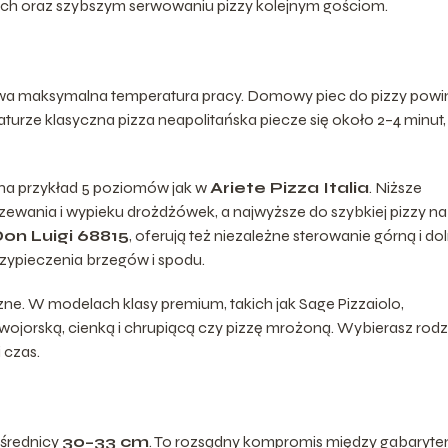
ach oraz szybszym serwowaniu pizzy kolejnym gościom.
bywa maksymalna temperatura pracy. Domowy piec do pizzy powi
aturze klasyczna pizza neapolitańska piecze się około 2–4 minut,
 na przykład 5 poziomów jak w
Ariete Pizza Italia
. Niższe
grzewania i wypieku drożdżówek, a najwyższe do szybkiej pizzy na
on Luigi 68815
, oferują też niezależne sterowanie górną i do
rzypieczenia brzegów i spodu.
e. W modelach klasy premium, takich jak Sage Pizzaiolo,
owojorską, cienką i chrupiącą czy pizzę mrożoną. Wybierasz rodz
 czas.
średnicy
30–33 cm
. To rozsądny kompromis między gabaryt