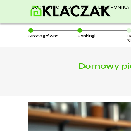
BUDOWNICTWO
DOM
ELEKTRONIKA
Strona główna
Rankingi
D
ra
w
Domowy pie