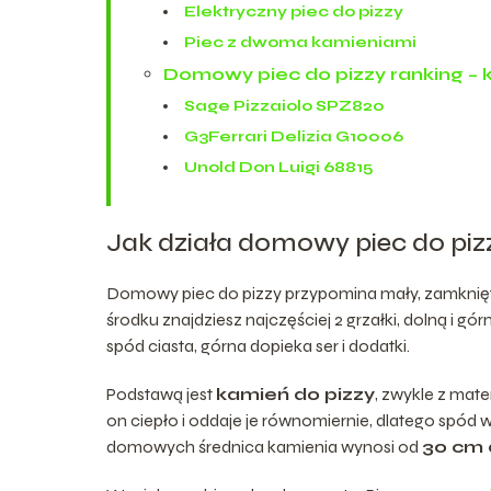
Elektryczny piec do pizzy
Piec z dwoma kamieniami
Domowy piec do pizzy ranking –
Sage Pizzaiolo SPZ820
G3Ferrari Delizia G10006
Unold Don Luigi 68815
Jak działa domowy piec do piz
Domowy piec do pizzy przypomina mały, zamknięty g
środku znajdziesz najczęściej 2 grzałki, dolną i 
spód ciasta, górna dopieka ser i dodatki.
Podstawą jest
kamień do pizzy
, zwykle z mate
on ciepło i oddaje je równomiernie, dlatego spód
domowych średnica kamienia wynosi od
30 cm 