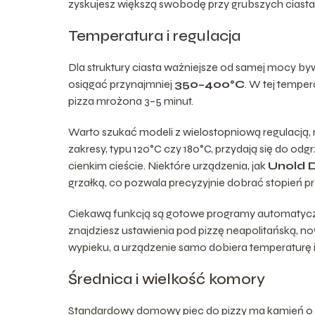
zyskujesz większą swobodę przy grubszych ciast
Temperatura i regulacja
Dla struktury ciasta ważniejsze od samej mocy 
osiągać przynajmniej
350–400°C
. W tej temper
pizza mrożona 3–5 minut.
Warto szukać modeli z wielostopniową regulacją,
zakresy, typu 120°C czy 180°C, przydają się do od
cienkim cieście. Niektóre urządzenia, jak
Unold D
grzałką, co pozwala precyzyjnie dobrać stopień p
Ciekawą funkcją są gotowe programy automatyczn
znajdziesz ustawienia pod pizzę neapolitańską, n
wypieku, a urządzenie samo dobiera temperaturę i
Średnica i wielkość komory
Standardowy domowy piec do pizzy ma kamień o 