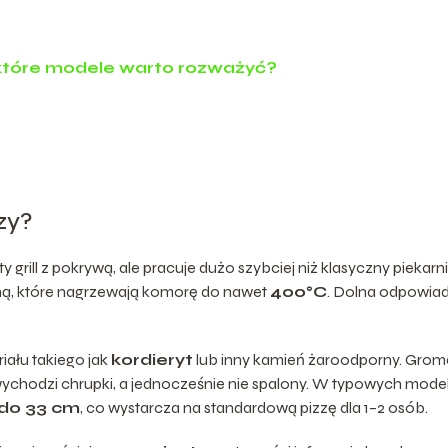
 które modele warto rozważyć?
zy?
rill z pokrywą, ale pracuje dużo szybciej niż klasyczny piekarn
górną, które nagrzewają komorę do nawet
400°C
. Dolna odpowia
riału takiego jak
kordieryt
lub inny kamień żaroodporny. Grom
 wychodzi chrupki, a jednocześnie nie spalony. W typowych mode
do 33 cm
, co wystarcza na standardową pizzę dla 1–2 osób.