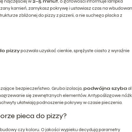
ię najczęściej w
2–5 minut
, o gotowości informuje lampka
grzany kamień, zamykasz pokrywę i ustawiasz czas na wbudowa
rukturze zbliżonej do pizzy z pizzerii, a nie suchego placka z
do pizzy
pozwala uzyskać cienkie, sprężyste ciasto z wyraźnie
zające bezpieczeństwo. Gruba izolacja,
podwójna szyba
a
nagrzewanie się zewnętrznych elementów. Antypoślizgowe nóżk
ię uchwyty ułatwiają podnoszenie pokrywy w czasie pieczenia.
rze pieca do pizzy?
obudowy czy koloru. O jakości wypieku decydują parametry