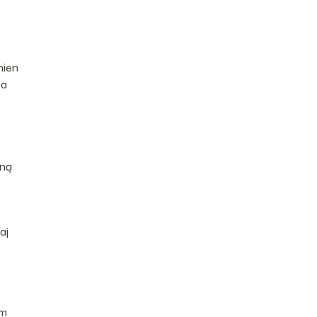
nien
 a
lną
aj
em