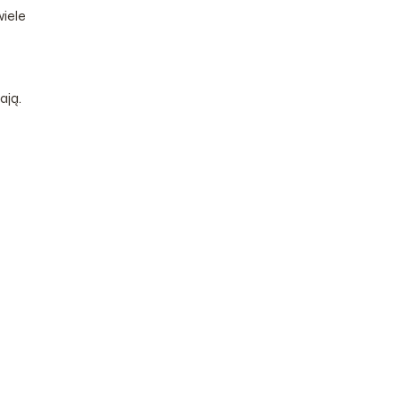
wiele
ają.