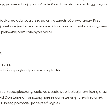
ują powierzchnię 31 cm, Ariete Pizza Italia dochodzi do 33 cm, a 
dziecka, pojedyncza pizza 30 cm w zupełności wystarczy. Przy
 większe średnice lub modele, które bardzo szybko się nagrzew
u pierwszej oraz kolejnych porcji.
:
e,
h pizz,
ań, na przykład placków czy tortilli.
rze zabezpieczony. Stalowa obudowa z izolacją termiczną oraz
nold Don Luigi, ograniczają nagrzewanie zewnętrznych ścianek.
u unieść pokrywę i podejrzeć wypiek.