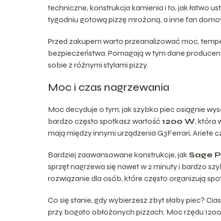
techniczne, konstrukcja kamienia i to, jak łatwo 
tygodniu gotową pizzę mrożoną, a inne fan domo
Przed zakupem warto przeanalizować moc, temper
bezpieczeństwa. Pomagają w tym dane producenta, a
sobie z różnymi stylami pizzy.
Moc i czas nagrzewania
Moc decyduje o tym, jak szybko piec osiągnie wy
bardzo często spotkasz wartość
1200 W
, która
mają między innymi urządzenia G3Ferrari, Ariete c
Bardziej zaawansowane konstrukcje, jak
Sage P
sprzęt nagrzewa się nawet w 2 minuty i bardzo szy
rozwiązanie dla osób, które często organizują spo
Co się stanie, gdy wybierzesz zbyt słaby piec? Ci
przy bogato obłożonych pizzach. Moc rzędu 1200