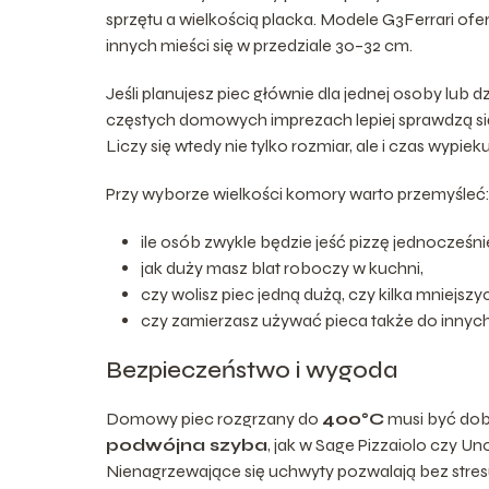
sprzętu a wielkością placka. Modele G3Ferrari ofer
innych mieści się w przedziale 30–32 cm.
Jeśli planujesz piec głównie dla jednej osoby lub 
częstych domowych imprezach lepiej sprawdzą się
Liczy się wtedy nie tylko rozmiar, ale i czas wypiek
Przy wyborze wielkości komory warto przemyśleć
ile osób zwykle będzie jeść pizzę jednocześni
jak duży masz blat roboczy w kuchni,
czy wolisz piec jedną dużą, czy kilka mniejszyc
czy zamierzasz używać pieca także do innych d
Bezpieczeństwo i wygoda
Domowy piec rozgrzany do
400°C
musi być dob
podwójna szyba
, jak w Sage Pizzaiolo czy U
Nienagrzewające się uchwyty pozwalają bez stres