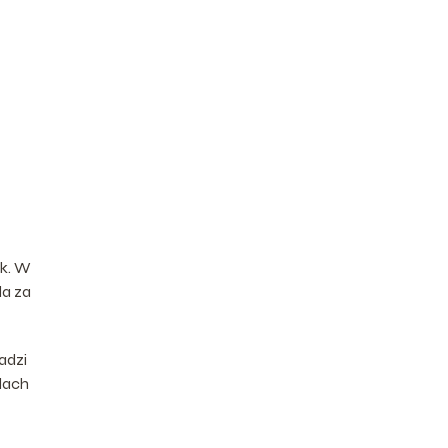
ik. W
da za
adzi
lach