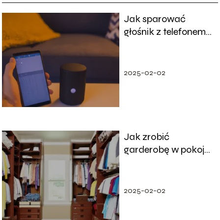
Jak sparować
głośnik z telefonem
w kilku krokach?
2025-02-02
Jak zrobić
garderobę w pokoju
tak, aby dobrze
wykorzystać
przestrzeń?
2025-02-02