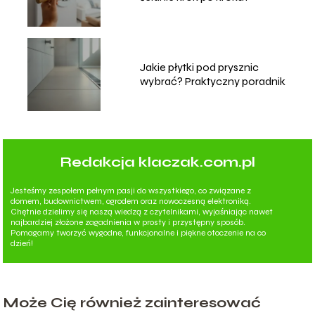
Jakie płytki pod prysznic
wybrać? Praktyczny poradnik
Redakcja klaczak.com.pl
Jesteśmy zespołem pełnym pasji do wszystkiego, co związane z
domem, budownictwem, ogrodem oraz nowoczesną elektroniką.
Chętnie dzielimy się naszą wiedzą z czytelnikami, wyjaśniając nawet
najbardziej złożone zagadnienia w prosty i przystępny sposób.
Pomagamy tworzyć wygodne, funkcjonalne i piękne otoczenie na co
dzień!
Może Cię również zainteresować