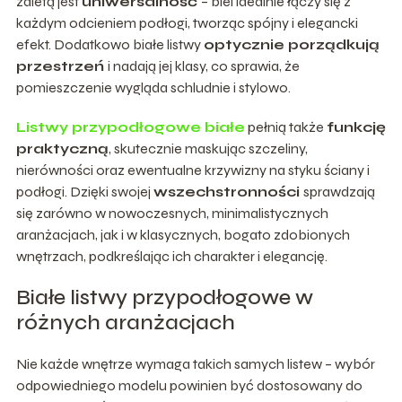
zaletą jest
uniwersalność
– biel idealnie łączy się z
każdym odcieniem podłogi, tworząc spójny i elegancki
efekt. Dodatkowo białe listwy
optycznie porządkują
przestrzeń
i nadają jej klasy, co sprawia, że
pomieszczenie wygląda schludnie i stylowo.
Listwy przypodłogowe białe
pełnią także
funkcję
praktyczną
, skutecznie maskując szczeliny,
nierówności oraz ewentualne krzywizny na styku ściany i
podłogi. Dzięki swojej
wszechstronności
sprawdzają
się zarówno w nowoczesnych, minimalistycznych
aranżacjach, jak i w klasycznych, bogato zdobionych
wnętrzach, podkreślając ich charakter i elegancję.
Białe listwy przypodłogowe w
różnych aranżacjach
Nie każde wnętrze wymaga takich samych listew – wybór
odpowiedniego modelu powinien być dostosowany do